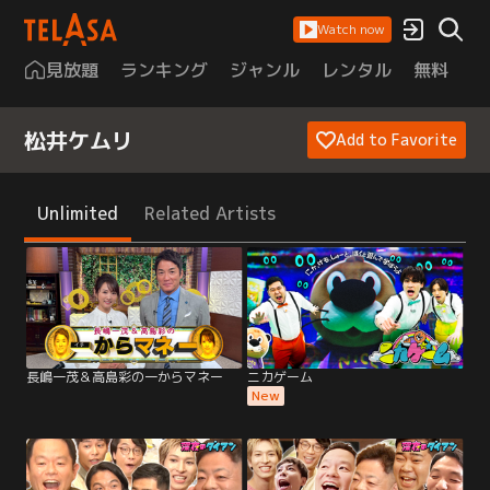
Watch now
見放題
ランキング
ジャンル
レンタル
無料
は
松井ケムリ
Add to Favorite
Unlimited
Related Artists
長嶋一茂＆高島彩の一からマネー
ニカゲーム
New