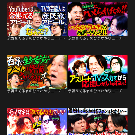
永野＆くるまのひっかかりニーチェ YouTuberはお金持ちアピールをしてTVタレントは庶民派アピールをするのにひっかかる
永野＆くるまのひっかかりニーチェ 番宣の時にバラエティやるキングコング西野にひっかかる
永野＆くるまのひっかかりニーチェ キングコング西野に生き延び方を聞いてこない芸人たちにひっかかる
永野＆くるまのひっかかりニーチェ スポーツを楽しめない自分にひっかかる