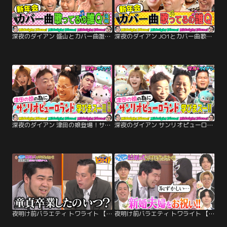
深夜のダイアン 盛山とカバー曲誰Q完結！JO1金城＆さや香＆令和ロマンケムリ
深夜のダイアン JO1とカバー曲歌うの誰Q！！見取り図盛山＆さや香＆令和ロマンケムリ＆金城
深夜のダイアン 津田の娘登場！サンリオピューロランドで令和ロマンケムリと学びまスー！！完結編
深夜のダイアン サンリオピューロランドで津田の娘の為に学びまスー！！令和ロマンケムリとハローキティのパーティーへ
夜明け前バラエティ トワライト 【令和ロマンケムリの結婚式に呼ばれたい！！完結編】
夜明け前バラエティ トワライト 【令和ロマンケムリの結婚式に呼ばれたい！！】