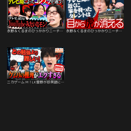
永野＆くるまのひっかかりニーチェ ザコシのひっかかること
永野＆くるまのひっかかりニーチェ 電車で席を譲ったらがっつりメイクしてたことにひっかかる
ニカゲーム M！LK曽野が珍英語に大困惑【重大事件も】