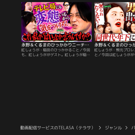
ていた」という永野は、「2本目出ないで
りを話しているという川
欲しかった」とまさかの発言。
まで1つの野菜しか食べ
何？」と投げかける。川
答えていく中、くるまの
「スピナッチ」。
永野＆くるまのひっかかりニーチェ 紅しょうが・稲田のひっかかること
紅しょうが・稲田のひっかかること／今回
紅しょうが・熊元プロレ
も、紅しょうががゲスト。紅しょうが稲田
と／今回は紅しょうがが
がひっかかるのは、「男性は『僕』とか
元プロレスのひっかかる
『俺』とかいろんな一人称があるのに、自
に行った時、どうしても
分が『あたし』や『あーし』と言うと品が
ので、相手が同世代や後
ないと言われること。」永野は『あーし』
が払おうとするが、必ず
みたいに崩してるのは純粋に可愛い、と素
されるそうで、「男女の
直な発言。一方、くるまは自らの体験談を
問題」にひっかかってい
披露。
初の女性ゲストでなんだ
が…。
動画配信サービスのTELASA（テラサ）
ジャンル