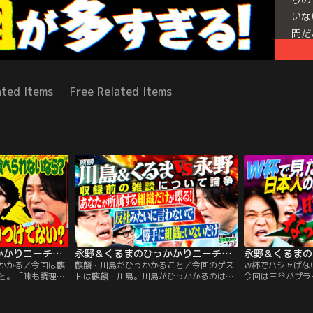
いな
問だ
ては
は…
Mor
ated Items
Free Related Items
Seri
永野＆くるまのひっかかりニーチェ 麒麟・川島が松茸にひっかかる
永野＆くるまのひっかかりニーチェ 麒麟・川島がひっかかること
かかる／今回は麒
麒麟・川島がひっかかること／今回のゲス
W杯でハシャげな
と。「味も調理の
トは麒麟・川島。川島がひっかかるのは、
今回は三谷がプラ
上なのに、松茸が
「楽屋挨拶をしてくる人たち」について。
時のエピソードか
いるのにひっかか
スタジオで挨拶すれば済むのでは？と思
の空港で深夜に一
ういった話題ばか
い、「来ないでいい」と張り紙までしてい
のは…。さらに、