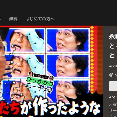
ル
無料
はじめての方へ
永
と
と
Aire
Are
とろ
サー
りの