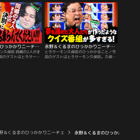
野も激しく乗っかり、不
パターンがいくつかあるだけで、その人の
途中からは永野が敬愛し
本性とまでは言えないのでは？と語る。一
ー、郷ひろみさんに初め
方、永野は「酒にただ酔いたいだけのヤ
した話を披露。
ツ」を「無頼漢」と呼び、大批判。
永野＆くるまのひっかかりニーチェ 永野vsとろサーモン久保田 同郷の2人がまさかの決別…
永野＆くるまのひっかかりニーチェ とろサーモン久保田のひっかかること
ン久保田 同郷の2人がま
とろサーモン久保田のひっかかること／今
回のゲストはとろサーモ
回のゲストはとろサーモン久保田。久保田
がひっかかるのは「年間
がひっかかるのは「クイズ番組ばかりのテ
」ことを自分たちの称号
レビ局」。実生活で、周りにクイズを出し
について。これにくるま
ている人もいないのに、なぜクイズ番組ば
衝撃の一言を浴びせる。
かりを放送しているのか、疑問だと語る。
保田がひっかかるのは
すると、この番組では「ひっかかることが
ンゴルとの直通便が開通
あってはいけない」として、しっかり事前
の先輩・永野は驚きつつ
に調べてきた久保田は…。
野＆くるまのひっかかりニーチェ
永野＆くるまのひっかかりニーチ