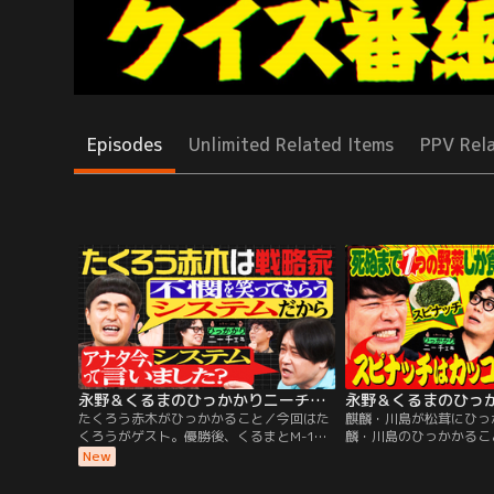
Episodes
Unlimited Related Items
PPV Rel
永野＆くるまのひっかかりニーチェ たくろう赤木がひっかかること
たくろう赤木がひっかかること／今回はた
麒麟・川島が松茸にひっ
くろうがゲスト。優勝後、くるまとM-1チ
麟・川島のひっかかるこ
ャンピオンとして揃うのは、今回が初。ま
幅も、椎茸や舞茸の方が
New
ずは永野がM-1ネタを褒め殺し。赤木での
あんなにもてはやされて
ネタでの姿を「本当にそういう人だと思っ
る」。飲みに行くと、こ