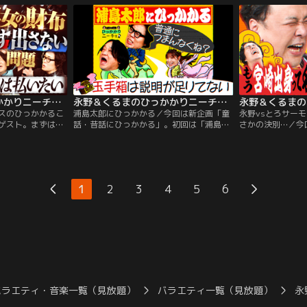
島、まずは「死ぬ
るという。それなのにくる人たちは、一体
に怒り。そこに永
られないなら
どういうつもりなのか？さらにどうしたら
満をぶつけます。
島と永野が順調に
来なくなるのか？と永野＆くるまに問いか
てやまない大スタ
回答はまさかの
ける。
てライブでお会い
永野＆くるまのひっかかりニーチェ 紅しょうが・熊元プロレスのひっかかること
永野＆くるまのひっかかりニーチェ 浦島太郎にひっかかる
スのひっかかるこ
浦島太郎にひっかかる／今回は新企画「童
永野vsとろサーモ
ゲスト。まずは熊
話・昔話にひっかかる」。初回は「浦島太
さかの決別…／今
こと。男性とご飯
郎」。永野は亀を助けた善人なのに、なん
ン久保田。久保田
自分が多く食べる
で老人になってしまうのか、理解できない
◯ステージ立った
輩の場合は、自分
と力説。くるまも、玉手箱以降、作者が変
みたいにする芸人
腑に落ちない顔を
わったのかと思うほど、つまらなくなると
が「無冠隠し」と
財布出す出さない
指摘。ここから、稀代のストーリーテラー
続いてもう1つ久
1
2
3
4
5
6
るという。すると
でもある永野＆くるまがオリジナルの浦島
「地元・宮崎にモ
か楽しそうな永野
太郎を展開。
したこと」。同郷
も…。
バラエティ・音楽一覧（見放題）
バラエティ一覧（見放題）
永