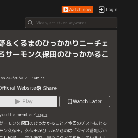
Watch now
Login
野＆くるまのひっかかりニーチェ
ろサーモン久保田のひっかかるこ
d on 2026/06/02
14
mins
Official Website
Share
Play
Watch Later
 you the member?
Login
サーモン久保田のひっかかること／今回のゲストはとろ
モン久保田。久保田がひっかかるのは「クイズ番組ばか
テレビ局」。実生活で、周りにクイズを出している人も