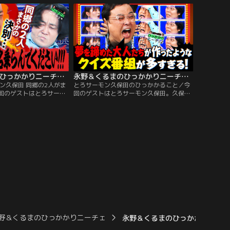
野も激しく乗っかり、不
パターンがいくつかあるだけで、その人の
途中からは永野が敬愛し
本性とまでは言えないのでは？と語る。一
ー、郷ひろみさんに初め
方、永野は「酒にただ酔いたいだけのヤ
した話を披露。
ツ」を「無頼漢」と呼び、大批判。
永野＆くるまのひっかかりニーチェ 永野vsとろサーモン久保田 同郷の2人がまさかの決別…
永野＆くるまのひっかかりニーチェ とろサーモン久保田のひっかかること
ン久保田 同郷の2人がま
とろサーモン久保田のひっかかること／今
回のゲストはとろサーモ
回のゲストはとろサーモン久保田。久保田
がひっかかるのは「年間
がひっかかるのは「クイズ番組ばかりのテ
」ことを自分たちの称号
レビ局」。実生活で、周りにクイズを出し
について。これにくるま
ている人もいないのに、なぜクイズ番組ば
衝撃の一言を浴びせる。
かりを放送しているのか、疑問だと語る。
保田がひっかかるのは
すると、この番組では「ひっかかることが
ンゴルとの直通便が開通
あってはいけない」として、しっかり事前
の先輩・永野は驚きつつ
に調べてきた久保田は…。
野＆くるまのひっかかりニーチェ
永野＆くるまのひっかかりニーチ