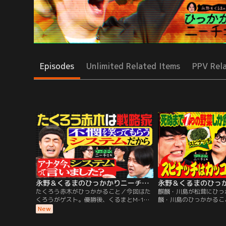
Episodes
Unlimited Related Items
PPV Rel
永野＆くるまのひっかかりニーチェ たくろう赤木がひっかかること
たくろう赤木がひっかかること／今回はた
麒麟・川島が松茸にひっ
くろうがゲスト。優勝後、くるまとM-1チ
麟・川島のひっかかるこ
ャンピオンとして揃うのは、今回が初。ま
幅も、椎茸や舞茸の方が
New
ずは永野がM-1ネタを褒め殺し。赤木での
あんなにもてはやされて
ネタでの姿を「本当にそういう人だと思っ
る」。飲みに行くと、こ