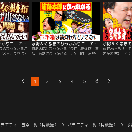
島、まずは「死ぬ
るという。それなのにくる人たちは、一体
に怒り。そこに永
られないなら
どういうつもりなのか？さらにどうしたら
満をぶつけます。
島と永野が順調に
来なくなるのか？と永野＆くるまに問いか
てやまない大スタ
回答はまさかの
ける。
てライブでお会い
永野＆くるまのひっかかりニーチェ 紅しょうが・熊元プロレスのひっかかること
永野＆くるまのひっかかりニーチェ 浦島太郎にひっかかる
スのひっかかるこ
浦島太郎にひっかかる／今回は新企画「童
永野vsとろサーモ
ゲスト。まずは熊
話・昔話にひっかかる」。初回は「浦島太
さかの決別…／今
こと。男性とご飯
郎」。永野は亀を助けた善人なのに、なん
ン久保田。久保田
自分が多く食べる
で老人になってしまうのか、理解できない
◯ステージ立った
輩の場合は、自分
と力説。くるまも、玉手箱以降、作者が変
みたいにする芸人
腑に落ちない顔を
わったのかと思うほど、つまらなくなると
が「無冠隠し」と
財布出す出さない
指摘。ここから、稀代のストーリーテラー
続いてもう1つ久
1
2
3
4
5
6
るという。すると
でもある永野＆くるまがオリジナルの浦島
「地元・宮崎にモ
か楽しそうな永野
太郎を展開。
したこと」。同郷
も…。
バラエティ・音楽一覧（見放題）
バラエティ一覧（見放題）
永