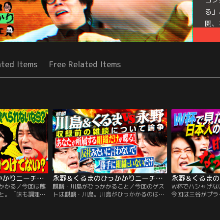
る」
開、
きた
てこ
Mor
ated Items
Free Related Items
Seri
永野＆くるまのひっかかりニーチェ 麒麟・川島が松茸にひっかかる
永野＆くるまのひっかかりニーチェ 麒麟・川島がひっかかること
かかる／今回は麒
麒麟・川島がひっかかること／今回のゲス
W杯でハシャげな
と。「味も調理の
トは麒麟・川島。川島がひっかかるのは、
今回は三谷がプラ
上なのに、松茸が
「楽屋挨拶をしてくる人たち」について。
時のエピソードか
いるのにひっかか
スタジオで挨拶すれば済むのでは？と思
の空港で深夜に一
ういった話題ばか
い、「来ないでいい」と張り紙までしてい
のは…。さらに、