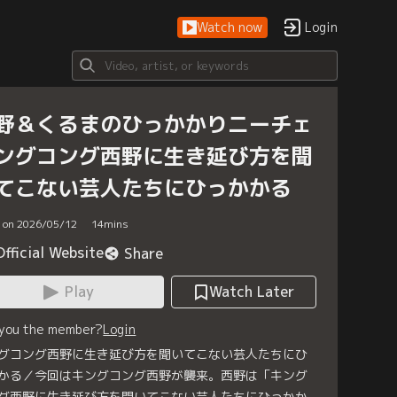
Watch now
Login
野＆くるまのひっかかりニーチェ
ングコング西野に生き延び方を聞
てこない芸人たちにひっかかる
d on 2026/05/12
14
mins
Official Website
Share
Play
Watch Later
 you the member?
Login
グコング西野に生き延び方を聞いてこない芸人たちにひ
かる／今回はキングコング西野が襲来。西野は「キング
グ西野に生き延び方を聞いてこない芸人たちにひっかか