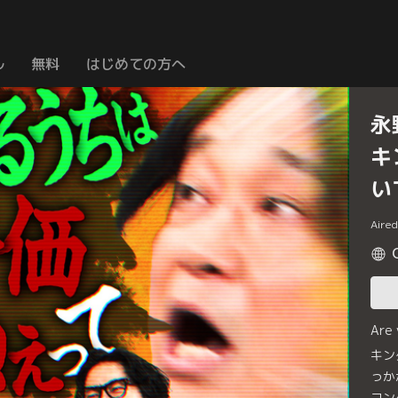
ル
無料
はじめての方へ
永
キ
い
Aire
Are
キン
っか
コン