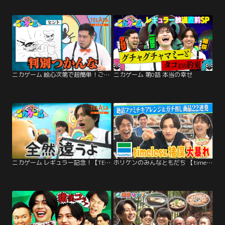
ニカゲーム 絵心次第で超簡単！ご当地クイズ
ニカゲーム 第0話 本当の幸せ
ニカゲーム レギュラー記念！【TELASA限定】積み木高く積めるかな
ホリケンのみんなともだち 【timelesz猪俣×ホリケン】はしゃぎすぎてガチ怒られ！？ふれあい社会科見学（2025/10/15放送分）