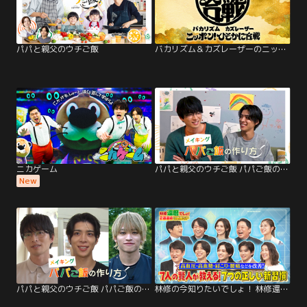
パパと親父のウチご飯
バカリズム＆カズレーザーのニッポン！ひそかに合戦
ニカゲーム
パパと親父のウチご飯 パパご飯の作り方 第2弾
New
パパと親父のウチご飯 パパご飯の作り方 第1弾
林修の今知りたいでしょ！ 林修還暦でしょ！2週連続秋の健康総チェック3時間SP！7人の賢人が教える！7つの正しい新習慣（2025/10/02放送分）