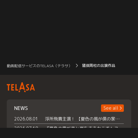
猪俣周杜の出演作品
動画配信サービスのTELASA（テラサ）
NEWS
See all
2026.08.01
浮所飛貴主演！ 【夏色の風が僕の家にやってきた】 本日よりテラサで独占配信スタート！
2026.07.18
『夏色の雲が恋と嵐をまきおこす』スペシャルメイキング 【Part1】2026年７月18日（土）23時30分～配信スタート！話題のシーンの裏側を大公開！豪華キャスト大集合！ 『武宮家 真夏の家族会議』開催！
2026.07.15
救命医・遥（今田）の《心揺さぶる過去》や、 麻酔科医・権野（船越英一郎）の《謎多きプライベート》など… 《知られざるエピソード》を独占配信！