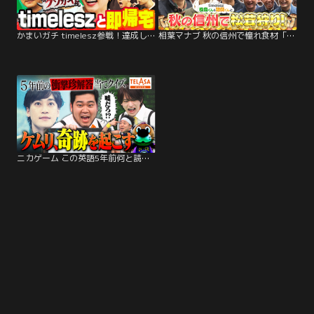
かまいガチ timelesz参戦！達成したら即帰宅するねん！まさかのミラクルに松島が…（2025/11/19放送分）
相葉マナブ 秋の信州で憧れ食材「松茸」を食べ尽くす！（2025/11/09放送分）
ニカゲーム この英語5年前何と読んだ？