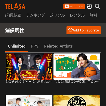
Watch now
見放題
ランキング
ジャンル
レンタル
無料
は
猪俣周杜
Add to Favorite
Unlimited
PPV
Related Artists
炎のチャレンジャー これができたら1000万円！！
「パパと親父のウチご飯」スピンオフドラマ「阿久津の夢と俺レシピ」