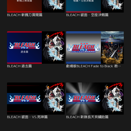
BLEACH 斬魄刀異聞篇
BLEACH 破面・空座決戦篇
BLEACH 過去篇
劇場版BLEACH Fade to Black 君の名を呼ぶ
BLEACH 破面・VS.死神篇
BLEACH 新隊長天貝繍助篇