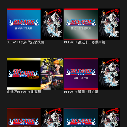
BLEACH 死神代行消失篇
BLEACH 護廷十三隊侵軍篇
劇場版BLEACH 地獄篇
BLEACH 破面・滅亡篇