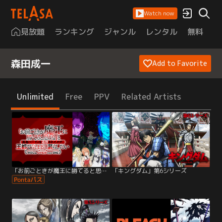
Watch now
見放題
ランキング
ジャンル
レンタル
無料
は
森田成一
Add to Favorite
Unlimited
Free
PPV
Related Artists
「お前ごときが魔王に勝てると思うな」と勇者パーティを追放されたので、王都で気…
「キングダム」第6シリーズ