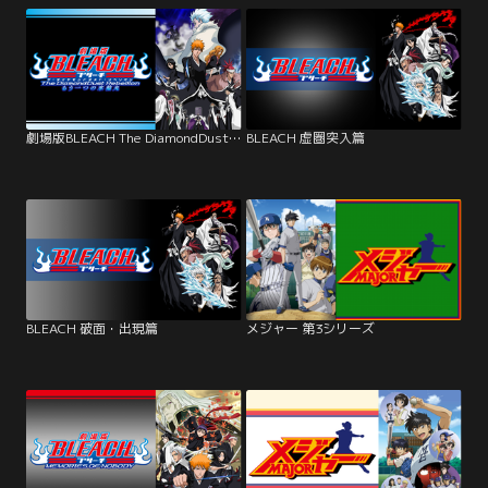
劇場版BLEACH The DiamondDust Rebellion もう一つの氷輪丸
BLEACH 虚圏突入篇
BLEACH 破面・出現篇
メジャー 第3シリーズ