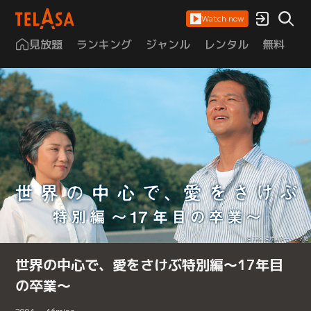
Watch now
見放題
ランキング
ジャンル
レンタル
無料
は
世界の中心で、愛をさけぶ特別編～17年目
の卒業～