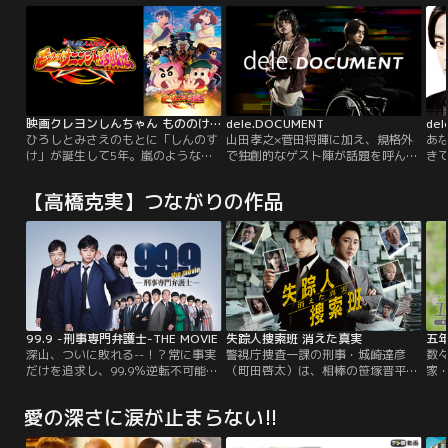
映画クレヨンしんちゃん もののけニンジャ珍風伝
dele.DOCUMENT
de
ひろしとみさえのもとに「しんのす
山田孝之×菅田将暉に加え、規格外
あ
け」が誕生して5年。嵐のような平
で独創的なゲスト陣が話題を呼んで
き
和な日々を過ごしていたが、ある
いる「dele」の撮影現場を追ったス
de
日、屁祖隠ちよめと名乗る女性が野
ペシャル動画
は
【高橋克実】つながりの作品
原家を訪れる。「私、しんのすけく
『dele.DOCUMENT』。『dele』の
え
んの本当の母親なんです」傍らには
世界はどうやって作りあげられたの
麻生
5才の少年、名は珍蔵。突然のこと
か--、こだわりの強いキャスト、ス
全
に戸惑いながらも、追い返すわけに
タッフたちが繰り広げた3か月を、
初
もいかず、2人を泊めることに。し
数々の人気ドラマの監督として活躍
孝
かし、その夜、突如謎の忍者軍団が
する日暮謙がディレクターとして追
い
襲い掛かる！
いかけたドキュメンタリー。
99.9 -刑事専門弁護士-THE MOVIE
失踪人捜索班 消えた真実
五
深山、ついに敗れる--！？常に事実
警視庁捜査一課の刑事・城崎達彦
数
だけを追求し、99.9％逆転不可能と
（町田啓太）は、相棒の笹塚晋平
家
言われる事件で無罪を勝ち取ってき
（小泉孝太郎）とともに、検挙率
東日
た深山（松本潤）。所属する斑目法
No.1のバディとして活躍していた。
を
愛の深さに涙が止まらない!!
律事務所の刑事事件専門ルームは、
しかしある日、城崎の最愛の妻・恵
女
新所長となった佐田（香川照之）の
子が突然失踪。続けて恵子の先輩で
す