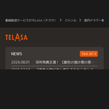
動画配信サービスのTELASA（テラサ）
ジャンル
国内ドラマ一覧（
NEWS
See all
2026.08.01
浮所飛貴主演！ 【夏色の風が僕の家にやってきた】 本日よりテラサで独占配信スタート！
2026.07.18
『夏色の雲が恋と嵐をまきおこす』スペシャルメイキング 【Part1】2026年７月18日（土）23時30分～配信スタート！話題のシーンの裏側を大公開！豪華キャスト大集合！ 『武宮家 真夏の家族会議』開催！
2026.07.15
救命医・遥（今田）の《心揺さぶる過去》や、 麻酔科医・権野（船越英一郎）の《謎多きプライベート》など… 《知られざるエピソード》を独占配信！