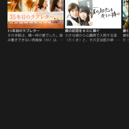
もと、新米弁護士・穂乃果（杉咲
あるフリー記者が遺体で発見された
20
花）も加わり、日々事件に挑み続け
こともあり、城崎は恵子が事件に巻
ベ
ていた。ある日、彼らのもとに舞い
き込まれたことを確信するが、警察
辺
込んできたのは、15年前に起き
は捜査しようとせず、さらに城崎は
文
た…。
捜査から外されてしまう。警察の不
り
可解な対応に憤慨した城崎は辞職
し、自らの手で恵子を捜し出すた
35年目のラブレター
僕の初恋をキミに捧ぐ
妻
め、失踪案件専門の探偵社であ
その手紙は、精一杯の愛でした。読
小さな頃から心臓病で入院する逞
最
る“失踪人捜索班”を結成。各分野の
み書きできない西畑保（65）は、
（たくま）と、その主治医の娘・繭
た
プロフェッショナルである個性的な
35年連れ添った妻・皎子への感謝を
（まゆ）。 幼い頃、逞は繭に「大人
を
メンバーと、一番の協力者である笹
伝えるため、夜間中学で文字を学び
になったら僕のお嫁さんになって下
化
塚とともに恵子らの行方を追ってい
始める。「今日から私があなたの手
さい」 とプロポーズ。 「20歳にな
ぜ
くうちに、社会の大きな闇ともいえ
になる」と言った妻への初めてのラ
ったら絶対よ！」そう応えた繭との
を
る“消えた真実”が明らかになってい
ブレターを、一字一字心を込めて書
未来を信じて疑わなかった。 自分が
くのだった--。
き上げようとした矢先、皎子が病に
【20歳まで生きられない】と知るま
倒れる。文字に託した、二人の静か
では--。
で深い愛の物語。