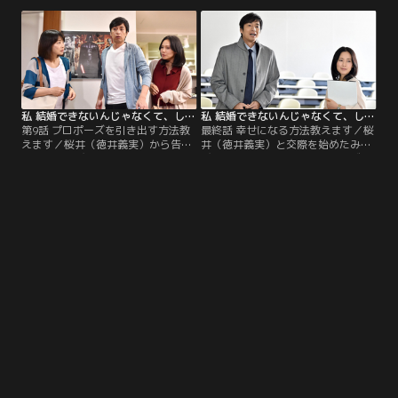
する方法」を指南。一方、桜井（徳
理論を伝授。だが、みやびは諒太郎
井義実）の心には微かに揺れが生じ
（瀬戸康史）との仲を自力で深めよ
て…。
うとして…。
私 結婚できないんじゃなくて、しないんです 第09話
私 結婚できないんじゃなくて、しないんです 第10話（最終話）
第9話 プロポーズを引き出す方法教
最終話 幸せになる方法教えます／桜
えます／桜井（徳井義実）から告白
井（徳井義実）と交際を始めたみや
されたみやび（中谷美紀）だが、そ
び（中谷美紀）だが、プロポーズさ
の告白は結婚前提ではなかった。そ
れる気配はない。十倉（藤木直人）
れを知った十倉（藤木直人）は、彼
の行方も分からず、みやびは自力で
女から妻へと進化させる方法を教え
幸せになろうと奮闘するが…。
る。