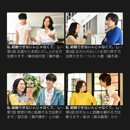
介）と付き合うことにしたみやび
伯エリ（松井愛莉）が現われ、気が
（中谷美紀）。だが、気に入らない
気じゃないみやび（中谷美紀）。そ
部分ばかり目に付いてしまうため、
こで十倉（藤木直人）は、合コンで
十倉（藤木直人）は新たな教えを伝
トレーニングを積むよう命じる。
授する。
私 結婚できないんじゃなくて、しないんです 第05話
私 結婚できないんじゃなくて、しないんです 第06話
第5話 友達から本命にのし上がる方
第6話 忘れられない人を取り戻す方
法教えます／橋本諒太郎（瀬戸康
法教えます／ついに十倉（藤木直
史）と一夜を共にしてしまったみや
人）の過去を知ったみやび（中谷美
び（中谷美紀）。これは事故だと自
紀）。妻子が出て行った理由を知り
分に言い聞かせるみやびに、十倉
たい十倉に対し、立場逆転！みやび
（藤木直人）は「欲望を開放せよ」
が女目線の恋愛指南をさく裂させ
とたきつけて…。
る。
私 結婚できないんじゃなくて、しないんです 第07話
私 結婚できないんじゃなくて、しないんです 第08話
第7話 理想の男と結婚する方法教え
第8話 好きな人と距離を縮める方法
ます／諒太郎（瀬戸康史）との結婚
教えます／桜井（徳井義実）からキ
を目指すみやび（中谷美紀）に、十
スをされ困惑するみやび（中谷美
倉（藤木直人）は「理想の男と結婚
紀）に、十倉（藤木直人）は新たな