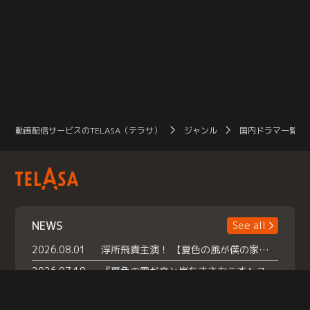
動画配信サービスのTELASA（テラサ）
ジャンル
国内ドラマ一覧（
NEWS
See all
2026.08.01
浮所飛貴主演！ 【夏色の風が僕の家にやってきた】 本日よりテラサで独占配信スタート！
2026.07.18
『夏色の雲が恋と嵐をまきおこす』スペシャルメイキング 【Part1】2026年７月18日（土）23時30分～配信スタート！話題のシーンの裏側を大公開！豪華キャスト大集合！ 『武宮家 真夏の家族会議』開催！
2026.07.15
救命医・遥（今田）の《心揺さぶる過去》や、 麻酔科医・権野（船越英一郎）の《謎多きプライベート》など… 《知られざるエピソード》を独占配信！