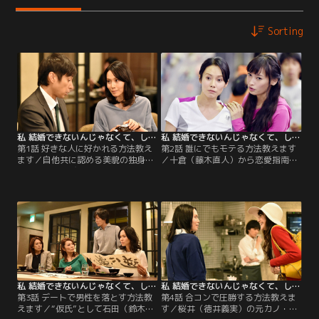
Sorting
私 結婚できないんじゃなくて、しないんです 第01話
私 結婚できないんじゃなくて、しないんです 第02話
第1話 好きな人に好かれる方法教え
第2話 誰にでもモテる方法教えます
ます／自他共に認める美貌の独身開
／十倉（藤木直人）から恋愛指南を
業医・橘みやび（中谷美紀）。ある
受けることになったみやび（中谷美
日、高級和食店の店主・十倉（藤木
紀）は“趣味活”に参加。「合格圏
直人）に「結婚できない女の典型」
内」の会社員と出会うが、期待も束
と言われ、結婚することを宣言する
の間にツテ扱いされてしまい…。
が…。
私 結婚できないんじゃなくて、しないんです 第03話
私 結婚できないんじゃなくて、しないんです 第04話
第3話 デートで男性を落とす方法教
第4話 合コンで圧勝する方法教えま
えます／“仮氏”として石田（鈴木浩
す／桜井（徳井義実）の元カノ・佐