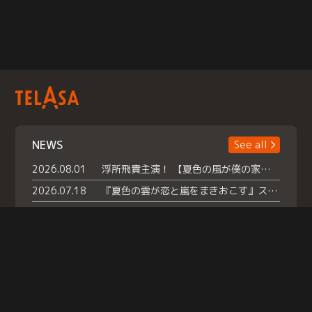
NEWS
See all
2026.08.01
浮所飛貴主演！ 【夏色の風が僕の家にやってきた】 本日よりテラサで独占配信スタート！
2026.07.18
『夏色の雲が恋と嵐をまきおこす』スペシャルメイキング 【Part1】2026年７月18日（土）23時30分～配信スタート！話題のシーンの裏側を大公開！豪華キャスト大集合！ 『武宮家 真夏の家族会議』開催！
2026.07.15
救命医・遥（今田）の《心揺さぶる過去》や、 麻酔科医・権野（船越英一郎）の《謎多きプライベート》など… 《知られざるエピソード》を独占配信！