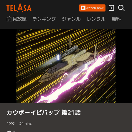
Watch now
見放題
ランキング
ジャンル
レンタル
無料
は
カウボーイビバップ 第21話
1998
24
mins