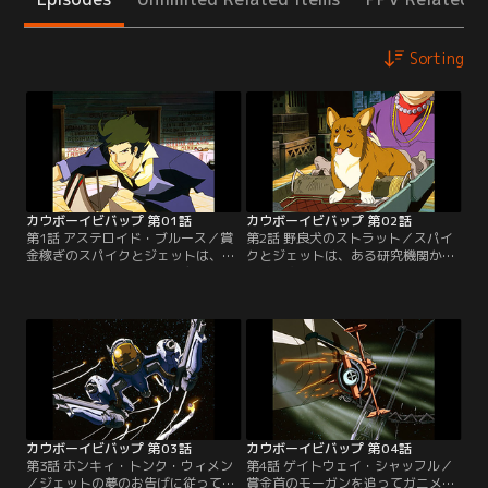
Sorting
カウボーイビバップ 第01話
カウボーイビバップ 第02話
第1話 アステロイド・ブルース／賞
第2話 野良犬のストラット／スパイ
金稼ぎのスパイクとジェットは、組
クとジェットは、ある研究機関から
織から非合法目薬“ブラッディ・ア
実験動物を盗んで逃走中のアブドゥ
イ”を盗み出したアシモフ・ソーレ
ル・ハキムに関する情報を馴染みの
ンサンを追い、小惑星ティワナにや
ドクターから入手し、その後を追っ
ってくる。占い師のラフィング・ブ
て火星へとやってきた。しかしその
ルから獲物は北にいると教えられた
頃、研究機関の追っ手を叩きのめし
スパイクは、アシモフの身重の恋人
たハキムは、漢方薬店でゴロツキに
カテリーナと出会う。二人は火星へ
実験動物の入っていたスーツ・ケー
逃亡しようとしていたが…。【提
スを盗まれてしまう…。【提供：バ
供：バンダイチャンネル】
ンダイチャンネル】
カウボーイビバップ 第03話
カウボーイビバップ 第04話
第3話 ホンキィ・トンク・ウィメン
第4話 ゲイトウェイ・シャッフル／
／ジェットの夢のお告げに従って、
賞金首のモーガンを追ってガニメデ