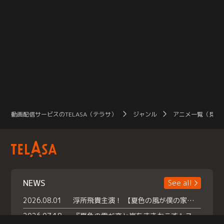
動画配信サービスのTELASA（テラサ）
ジャンル
アニメ一覧（見放
NEWS
See all
2026.08.01
浮所飛貴主演！ 【夏色の風が僕の家にやってきた】 本日よりテラサで独占配信スタート！
2026.07.18
『夏色の雲が恋と嵐をまきおこす』スペシャルメイキング 【Part1】2026年７月18日（土）23時30分～配信スタート！話題のシーンの裏側を大公開！豪華キャスト大集合！ 『武宮家 真夏の家族会議』開催！