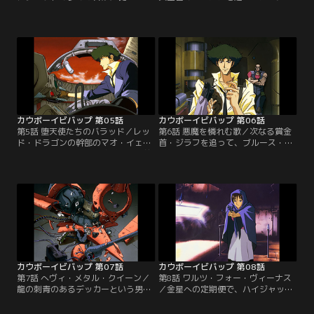
火星軌道上のカジノ衛星にやってき
までやってきたカウボーイ。しか
た二人のカウボーイ。そこでスパイ
し、モーガンはトゥインクル率いる
クは、カード台でディーラーをつと
環境テロ・スペースウォーリアーズ
める、美しく抜け目の無さそうな
に殺されてしまう。二人は目標を変
女、フェイと出会った。ブラックジ
更してトゥインクルを捕えるが、ト
ャックの勝負に参加するスパイク。
ゥインクルの息子でもある部下たち
フェイは彼を、オーナーから命ぜら
がウィルス爆弾でガニメデ政府を脅
れた裏取引の相手と間違えゲームを
迫し、賞金を取り消させてしまっ
進めるが…。【提供：バンダイチャ
た…。【提供：バンダイチャンネ
ンネル】
ル】
カウボーイビバップ 第05話
カウボーイビバップ 第06話
第5話 堕天使たちのバラッド／レッ
第6話 悪魔を憐れむ歌／次なる賞金
ド・ドラゴンの幹部のマオ・イェン
首・ジラフを追って、ブルース・バ
ライ。スパイクが賞金稼ぎになる前
ーへやってきた二人。ところがジラ
に恩を受けた暗黒街の大物である彼
フは、店で見事なブルース・ハープ
に賞金がかけられた。ジェットの制
の演奏を披露した少年・ウェンと、
止にも耳を貸さず、一人火星へ向か
その車椅子の父・ゼブラを追って姿
うスパイク。だがそれは、スパイク
を消し、スパイクが追いついた時に
をはめようと仕掛けられた罠だった
は彼らのホテルで撃たれた後だっ
のだ。仕掛けたのは、因縁の男ビシ
た。「あいつを助けてくれ…」謎の
ャス。二人の対決の行方は…。【提
言葉が意味するものは？【提供：バ
供：バンダイチャンネル】
ンダイチャンネル】
カウボーイビバップ 第07話
カウボーイビバップ 第08話
第7話 へヴィ・メタル・クイーン／
第8話 ワルツ・フォー・ヴィーナス
龍の刺青のあるデッカーという男。
／金星への定期便で、ハイジャック
それが今回の賞金首だ。それぞれ飲
を企てた賞金首を取り押さえたスパ
み屋とファミレスに分かれて待ち伏
イクたち。それを見ていた若者・ロ