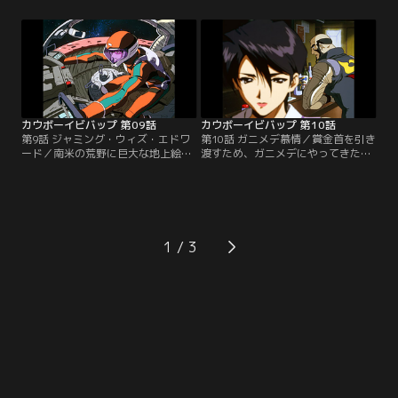
せするスパイクとフェイ。スパイク
コが、スパイクに弟子入りさせて欲
はそこで、気風がよくヘビメタ好き
しいと願い出た。だがその直後、ロ
の女トラッカーVTと出会う。その頃
コは何かの包みをスパイクに預ける
フェイは、ファミレスに姿を現した
と、何者かに追われて逃げ去ってし
デッカーを取り逃した上、レッドテ
まう。実はロコの首にも賞金がかか
イルを破壊されてしまった…。【提
っていたのだ。その罪状は…。【提
供：バンダイチャンネル】
供：バンダイチャンネル】
カウボーイビバップ 第09話
カウボーイビバップ 第10話
第9話 ジャミング・ウィズ・エドワ
第10話 ガニメデ慕情／賞金首を引き
ード／南米の荒野に巨大な地上絵が
渡すため、ガニメデにやってきたビ
出現した。何者かが人工衛星をハッ
バップ号。昔の同僚・ドネリーか
キングして、レーザーで描かせたも
ら、かつての恋人のアリサが港町で
ののようだ。地球で調査に乗り出し
バーを営んでいることを聞かされた
たジェットとフェイは、ラディカ
ジェットは、一人でその店を訪れ
ル・エドワードという謎のハッカー
る。ジェットを迎えた若い男を、自
が怪しいとの情報を得る。その頃、
分の今の恋人・リントだと紹介する
1
地上の廃墟の一角では、一人の子供
アリサ。一方、スパイクは新たな賞
が衛星同士のみのネットにアクセス
金首の情報を入手して…。【提供：
していた…。【提供：バンダイチャ
バンダイチャンネル】
ンネル】