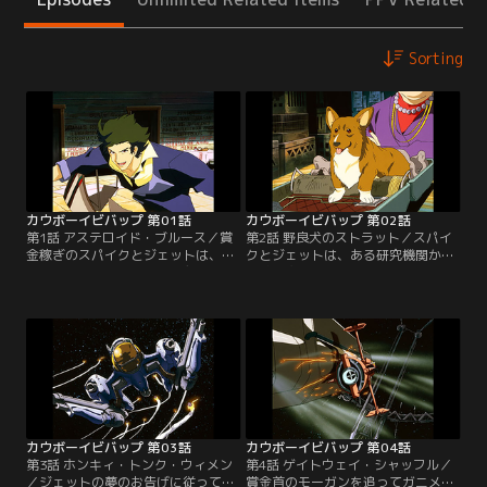
Sorting
カウボーイビバップ 第01話
カウボーイビバップ 第02話
第1話 アステロイド・ブルース／賞
第2話 野良犬のストラット／スパイ
金稼ぎのスパイクとジェットは、組
クとジェットは、ある研究機関から
織から非合法目薬“ブラッディ・ア
実験動物を盗んで逃走中のアブドゥ
イ”を盗み出したアシモフ・ソーレ
ル・ハキムに関する情報を馴染みの
ンサンを追い、小惑星ティワナにや
ドクターから入手し、その後を追っ
ってくる。占い師のラフィング・ブ
て火星へとやってきた。しかしその
ルから獲物は北にいると教えられた
頃、研究機関の追っ手を叩きのめし
スパイクは、アシモフの身重の恋人
たハキムは、漢方薬店でゴロツキに
カテリーナと出会う。二人は火星へ
実験動物の入っていたスーツ・ケー
逃亡しようとしていたが…。【提
スを盗まれてしまう…。【提供：バ
供：バンダイチャンネル】
ンダイチャンネル】
カウボーイビバップ 第03話
カウボーイビバップ 第04話
第3話 ホンキィ・トンク・ウィメン
第4話 ゲイトウェイ・シャッフル／
／ジェットの夢のお告げに従って、
賞金首のモーガンを追ってガニメデ