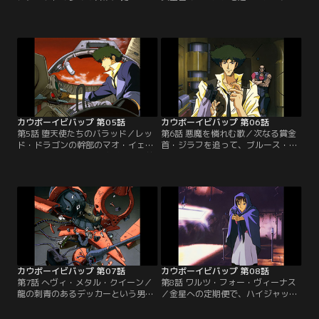
火星軌道上のカジノ衛星にやってき
までやってきたカウボーイ。しか
た二人のカウボーイ。そこでスパイ
し、モーガンはトゥインクル率いる
クは、カード台でディーラーをつと
環境テロ・スペースウォーリアーズ
める、美しく抜け目の無さそうな
に殺されてしまう。二人は目標を変
女、フェイと出会った。ブラックジ
更してトゥインクルを捕えるが、ト
ャックの勝負に参加するスパイク。
ゥインクルの息子でもある部下たち
フェイは彼を、オーナーから命ぜら
がウィルス爆弾でガニメデ政府を脅
れた裏取引の相手と間違えゲームを
迫し、賞金を取り消させてしまっ
進めるが…。【提供：バンダイチャ
た…。【提供：バンダイチャンネ
ンネル】
ル】
カウボーイビバップ 第05話
カウボーイビバップ 第06話
第5話 堕天使たちのバラッド／レッ
第6話 悪魔を憐れむ歌／次なる賞金
ド・ドラゴンの幹部のマオ・イェン
首・ジラフを追って、ブルース・バ
ライ。スパイクが賞金稼ぎになる前
ーへやってきた二人。ところがジラ
に恩を受けた暗黒街の大物である彼
フは、店で見事なブルース・ハープ
に賞金がかけられた。ジェットの制
の演奏を披露した少年・ウェンと、
止にも耳を貸さず、一人火星へ向か
その車椅子の父・ゼブラを追って姿
うスパイク。だがそれは、スパイク
を消し、スパイクが追いついた時に
をはめようと仕掛けられた罠だった
は彼らのホテルで撃たれた後だっ
のだ。仕掛けたのは、因縁の男ビシ
た。「あいつを助けてくれ…」謎の
ャス。二人の対決の行方は…。【提
言葉が意味するものは？【提供：バ
供：バンダイチャンネル】
ンダイチャンネル】
カウボーイビバップ 第07話
カウボーイビバップ 第08話
第7話 へヴィ・メタル・クイーン／
第8話 ワルツ・フォー・ヴィーナス
龍の刺青のあるデッカーという男。
／金星への定期便で、ハイジャック
それが今回の賞金首だ。それぞれ飲
を企てた賞金首を取り押さえたスパ
み屋とファミレスに分かれて待ち伏
イクたち。それを見ていた若者・ロ