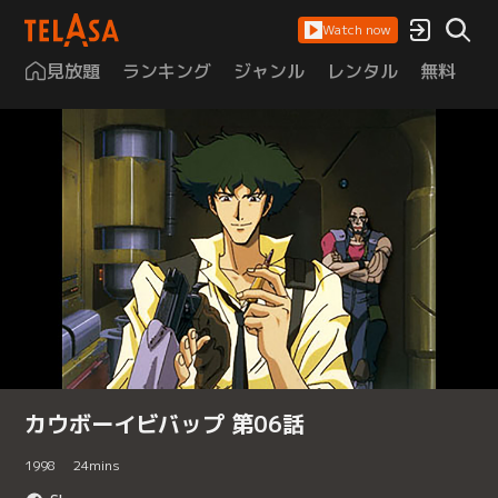
Watch now
見放題
ランキング
ジャンル
レンタル
無料
は
カウボーイビバップ 第06話
1998
24
mins