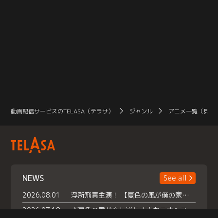
動画配信サービスのTELASA（テラサ）
ジャンル
アニメ一覧（見放
NEWS
See all
2026.08.01
浮所飛貴主演！ 【夏色の風が僕の家にやってきた】 本日よりテラサで独占配信スタート！
2026.07.18
『夏色の雲が恋と嵐をまきおこす』スペシャルメイキング 【Part1】2026年７月18日（土）23時30分～配信スタート！話題のシーンの裏側を大公開！豪華キャスト大集合！ 『武宮家 真夏の家族会議』開催！