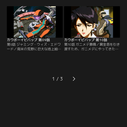
せするスパイクとフェイ。スパイク
コが、スパイクに弟子入りさせて欲
はそこで、気風がよくヘビメタ好き
しいと願い出た。だがその直後、ロ
の女トラッカーVTと出会う。その頃
コは何かの包みをスパイクに預ける
フェイは、ファミレスに姿を現した
と、何者かに追われて逃げ去ってし
デッカーを取り逃した上、レッドテ
まう。実はロコの首にも賞金がかか
イルを破壊されてしまった…。【提
っていたのだ。その罪状は…。【提
供：バンダイチャンネル】
供：バンダイチャンネル】
カウボーイビバップ 第09話
カウボーイビバップ 第10話
第9話 ジャミング・ウィズ・エドワ
第10話 ガニメデ慕情／賞金首を引き
ード／南米の荒野に巨大な地上絵が
渡すため、ガニメデにやってきたビ
出現した。何者かが人工衛星をハッ
バップ号。昔の同僚・ドネリーか
キングして、レーザーで描かせたも
ら、かつての恋人のアリサが港町で
ののようだ。地球で調査に乗り出し
バーを営んでいることを聞かされた
たジェットとフェイは、ラディカ
ジェットは、一人でその店を訪れ
ル・エドワードという謎のハッカー
る。ジェットを迎えた若い男を、自
が怪しいとの情報を得る。その頃、
分の今の恋人・リントだと紹介する
1
地上の廃墟の一角では、一人の子供
アリサ。一方、スパイクは新たな賞
が衛星同士のみのネットにアクセス
金首の情報を入手して…。【提供：
していた…。【提供：バンダイチャ
バンダイチャンネル】
ンネル】