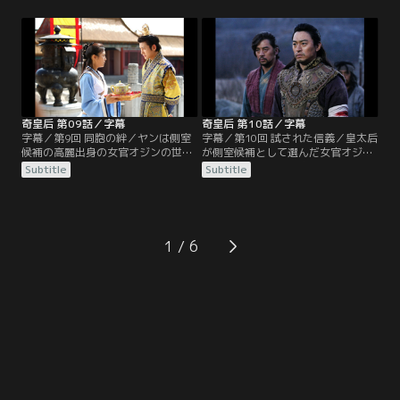
美しい女性になったスンニャンを見
行われ、そこでタファンを殺そうと
て、元に着いたら自分の側室にする
計画する。大礼の前日、ヨンチョル
と迫る。事情を知ったワン・ユ
は娘タナシルリに早期の懐妊が大事
は…。一方、チュルクの残党討伐を
だと教える。一方、西の辺境の戦場
命じられたペガンは西の辺境に着く
に到着したワン・ユは、高麗出身の
が、軍営はひどい有様だった。
兵士がひどい扱いを受けているのを
知る。
奇皇后 第09話／字幕
奇皇后 第10話／字幕
字幕／第9回 同胞の絆／ヤンは側室
字幕／第10回 試された信義／皇太后
候補の高麗出身の女官オジンの世話
が側室候補として選んだ女官オジン
係になる。オジンの部屋を出たヤン
が懐妊。オジンを側室にすべきだと
Subtitle
Subtitle
は、タファンと遭遇。タファンはヤ
いう皇太后と、猛反対する皇后タナ
ンがスンニャンそっくりで驚くが、
シルリが対立。決断を迫られるタフ
女なので別人だと思う。お茶を持っ
ァンだが、それよりも少し前に倒れ
てくるよう命じられたヤンは、タフ
たヤンのことが気になってしょうが
ァンを殺すチャンスだと考える。西
ない。一方でタファンはタンギセを
1
の辺境では、高麗の兵士の指揮権を
呼び出し、高麗で釈放したスンニャ
かけてワン・ユがヨム・ビョンスと
ンの消息を尋ねる。
対決する。