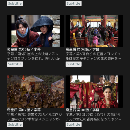
タファンのいる宿営地に急ぐ。高麗
いというタファンの要望を聞き二人
Subtitle
Subtitle
を奪おうとする元の策略を阻むた
で海辺へ。そこでタファンの亡父へ
め、国内でのタファン暗殺計画を阻
の思いと決意を知ることに。ワン・
止しようとする。高麗の兵士として
ユはスンニャンがタファンを気遣う
宿営地にいるスンニャンは、兵士姿
ことが気に入らない。一方、元では
で隠れるタファンを発見。タファン
ヨンチョル丞相がペガン将軍にタフ
は自分は皇太子だと訴え、逃がして
ァン暗殺を命じる。高麗の軍を装
くれと懇願するが…。
い、流刑地の島にいる人間を皆殺し
にする計画だ。
奇皇后 第05話／字幕
奇皇后 第06話／字幕
字幕／第5回 崖の上の決断／スンニ
字幕／第6回 偽りの証言／ヨンチョ
ャンはタファンを連れ、険しい山中
ルは皇太子タファンの死の責任を問
を王ワン・ユがいる都へ向かう。ワ
い、高麗王ワン・ユを廃位にし、元
Subtitle
Subtitle
ン・ゴの策略でタファン殺害の濡れ
に連行して裁くと宣告。そんな中、
衣を着せられようとしている父キ・
スンニャンが死人を装ったタファン
ジャオを救うため、襲撃したのは元
の入った棺を宮殿に届けることに成
の兵だと、生きているタファンに証
功し、遺体発見の知らせが入る。集
言してもらわねばならない。元のタ
まったヨンチョルたちの前で、スン
ンギセ将軍たちはタファンを確実に
ニャンが突然「皇太子は生きてい
殺すため、猟犬を連れて山を捜索す
る」と告げると、タファンが起き上
る。
がり…。
奇皇后 第07話／字幕
奇皇后 第08話／字幕
字幕／第7回 最果ての地／元に向か
字幕／第8回 合歓（ねむ）の花びら
う道中でタンギセはスンニャンが女
／元の宮廷の雑用係になったヤン。
だと気づき、着飾らせて自分のもと
もう男のふりをしたスンニャンでは
Subtitle
Subtitle
に連れてこいと命じる。タンギセは
ない。ヤンはまもなく立后の大礼が