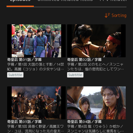
Sorting
奇皇后 第01話／字幕
奇皇后 第02話／字幕
字幕／第1回 大国の落とす影／14世
字幕／第2回 父のもとへ／スンニャ
紀。高麗（コリョ）の少女ヤンは大
ンたちは、塩の密売犯としてワン・
国・元への貢ぎ物「貢女」として母
ユたちに捕えられる。ワン・ゴはス
Subtitle
Subtitle
と共に連れ去られる道中、人質とし
ンニャンが裏切り者ではないことを
て同行していた世子ワン・ユの助け
確認するため、ワン・ユ側に忍び込
で逃亡。だが、ヤンの母は元の将軍
ませた手下を通じ、スンニャンにワ
タンギセに殺される。逃げ延びたヤ
ン・ユの殺害を命じる。一方、元の
ンは素性を隠すため少年スンニャン
皇太子タファンが高麗に流罪とな
に姿を変え、権力者ワン・ゴに仕え
る。元を牛耳る丞相ヨンチョルは、
ることに。13年後、スンニャンは弓
そこでタファンを暗殺するよう指示
の名手となり…。
し…。
奇皇后 第03話／字幕
奇皇后 第04話／字幕
字幕／第3回 渦巻く野望／高麗王ワ
字幕／第4回 龍（りゅう）か蛇か／
ン・ユは、流刑になった元の皇太子
スンニャンは気晴らしに乗馬をした