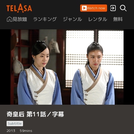
Watch now
見放題
ランキング
ジャンル
レンタル
無料
は
奇皇后 第11話／字幕
Subtitle
2013
59
mins