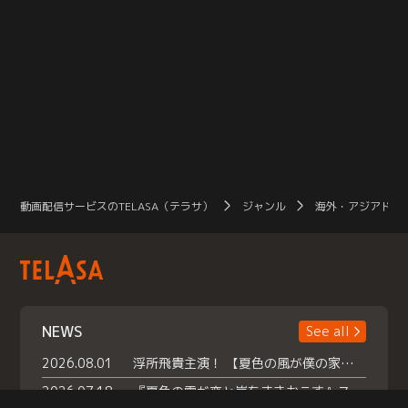
動画配信サービスのTELASA（テラサ）
ジャンル
海外・アジアドラ
NEWS
See all
2026.08.01
浮所飛貴主演！ 【夏色の風が僕の家にやってきた】 本日よりテラサで独占配信スタート！
2026.07.18
『夏色の雲が恋と嵐をまきおこす』スペシャルメイキング 【Part1】2026年７月18日（土）23時30分～配信スタート！話題のシーンの裏側を大公開！豪華キャスト大集合！ 『武宮家 真夏の家族会議』開催！