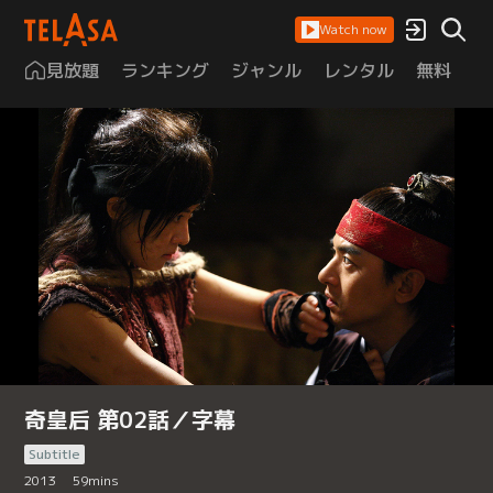
Watch now
見放題
ランキング
ジャンル
レンタル
無料
は
奇皇后 第02話／字幕
Subtitle
2013
59
mins