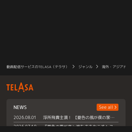
動画配信サービスのTELASA（テラサ）
ジャンル
海外・アジアドラ
NEWS
See all
2026.08.01
浮所飛貴主演！ 【夏色の風が僕の家にやってきた】 本日よりテラサで独占配信スタート！
2026.07.18
『夏色の雲が恋と嵐をまきおこす』スペシャルメイキング 【Part1】2026年７月18日（土）23時30分～配信スタート！話題のシーンの裏側を大公開！豪華キャスト大集合！ 『武宮家 真夏の家族会議』開催！