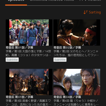
Sorting
奇皇后 第01話／字幕
奇皇后 第02話／字幕
字幕／第1回 大国の落とす影／14世
字幕／第2回 父のもとへ／スンニャ
紀。高麗（コリョ）の少女ヤンは大
ンたちは、塩の密売犯としてワン・
国・元への貢ぎ物「貢女」として母
ユたちに捕えられる。ワン・ゴはス
Subtitle
Subtitle
と共に連れ去られる道中、人質とし
ンニャンが裏切り者ではないことを
て同行していた世子ワン・ユの助け
確認するため、ワン・ユ側に忍び込
で逃亡。だが、ヤンの母は元の将軍
ませた手下を通じ、スンニャンにワ
タンギセに殺される。逃げ延びたヤ
ン・ユの殺害を命じる。一方、元の
ンは素性を隠すため少年スンニャン
皇太子タファンが高麗に流罪とな
に姿を変え、権力者ワン・ゴに仕え
る。元を牛耳る丞相ヨンチョルは、
ることに。13年後、スンニャンは弓
そこでタファンを暗殺するよう指示
の名手となり…。
し…。
奇皇后 第03話／字幕
奇皇后 第04話／字幕
字幕／第3回 渦巻く野望／高麗王ワ
字幕／第4回 龍（りゅう）か蛇か／
ン・ユは、流刑になった元の皇太子
スンニャンは気晴らしに乗馬をした