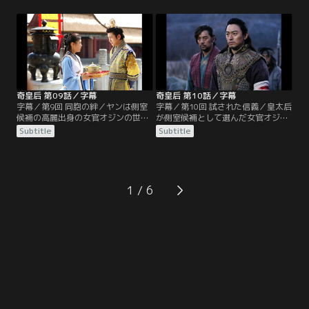
美しい女性になったスンニャンを見
行われ、そこでタファンを殺そうと
て、元に着いたら自分の側室にする
計画する。大礼の前日、ヨンチョル
と迫る。事情を知ったワン・ユ
は娘タナシルリに早期の懐妊が大事
は…。一方、チュルクの残党討伐を
だと教える。一方、西の辺境の戦場
命じられたペガンは西の辺境に着く
に到着したワン・ユは、高麗出身の
が、軍営はひどい有様だった。
兵士がひどい扱いを受けているのを
知る。
奇皇后 第09話／字幕
奇皇后 第10話／字幕
字幕／第9回 同胞の絆／ヤンは側室
字幕／第10回 試された信義／皇太后
候補の高麗出身の女官オジンの世話
が側室候補として選んだ女官オジン
係になる。オジンの部屋を出たヤン
が懐妊。オジンを側室にすべきだと
Subtitle
Subtitle
は、タファンと遭遇。タファンはヤ
いう皇太后と、猛反対する皇后タナ
ンがスンニャンそっくりで驚くが、
シルリが対立。決断を迫られるタフ
女なので別人だと思う。お茶を持っ
ァンだが、それよりも少し前に倒れ
てくるよう命じられたヤンは、タフ
たヤンのことが気になってしょうが
ァンを殺すチャンスだと考える。西
ない。一方でタファンはタンギセを
1
の辺境では、高麗の兵士の指揮権を
呼び出し、高麗で釈放したスンニャ
かけてワン・ユがヨム・ビョンスと
ンの消息を尋ねる。
対決する。