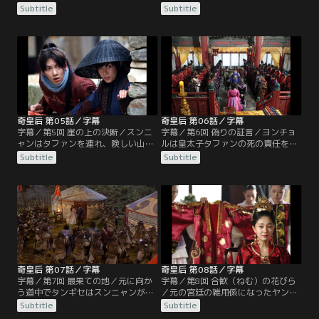
タファンのいる宿営地に急ぐ。高麗
いというタファンの要望を聞き二人
Subtitle
Subtitle
を奪おうとする元の策略を阻むた
で海辺へ。そこでタファンの亡父へ
め、国内でのタファン暗殺計画を阻
の思いと決意を知ることに。ワン・
止しようとする。高麗の兵士として
ユはスンニャンがタファンを気遣う
宿営地にいるスンニャンは、兵士姿
ことが気に入らない。一方、元では
で隠れるタファンを発見。タファン
ヨンチョル丞相がペガン将軍にタフ
は自分は皇太子だと訴え、逃がして
ァン暗殺を命じる。高麗の軍を装
くれと懇願するが…。
い、流刑地の島にいる人間を皆殺し
にする計画だ。
奇皇后 第05話／字幕
奇皇后 第06話／字幕
字幕／第5回 崖の上の決断／スンニ
字幕／第6回 偽りの証言／ヨンチョ
ャンはタファンを連れ、険しい山中
ルは皇太子タファンの死の責任を問
を王ワン・ユがいる都へ向かう。ワ
い、高麗王ワン・ユを廃位にし、元
Subtitle
Subtitle
ン・ゴの策略でタファン殺害の濡れ
に連行して裁くと宣告。そんな中、
衣を着せられようとしている父キ・
スンニャンが死人を装ったタファン
ジャオを救うため、襲撃したのは元
の入った棺を宮殿に届けることに成
の兵だと、生きているタファンに証
功し、遺体発見の知らせが入る。集
言してもらわねばならない。元のタ
まったヨンチョルたちの前で、スン
ンギセ将軍たちはタファンを確実に
ニャンが突然「皇太子は生きてい
殺すため、猟犬を連れて山を捜索す
る」と告げると、タファンが起き上
る。
がり…。
奇皇后 第07話／字幕
奇皇后 第08話／字幕
字幕／第7回 最果ての地／元に向か
字幕／第8回 合歓（ねむ）の花びら
う道中でタンギセはスンニャンが女
／元の宮廷の雑用係になったヤン。
だと気づき、着飾らせて自分のもと
もう男のふりをしたスンニャンでは
Subtitle
Subtitle
に連れてこいと命じる。タンギセは
ない。ヤンはまもなく立后の大礼が