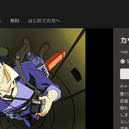
ル
無料
はじめての方へ
カ
1998
Are
第1
彷徨
陥れ
しま
らし
武装