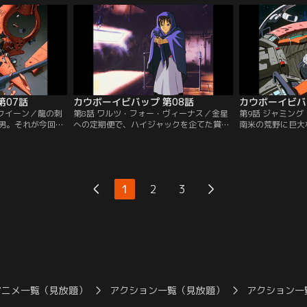
を叩きのめしたハ
な女、フェイと出会った。ブラックジャッ
更してトゥインク
ツキに実験動物の
クの勝負に参加するスパイク。フェイは彼
クルの息子でもあ
スを盗まれてしま
を、オーナーから命ぜられた裏取引の相手
弾でガニメデ政府
チャンネル】
と間違えゲームを進めるが…。【提供：バ
させてしまった…
ンダイチャンネル】
ンネル】
第07話
カウボーイビバップ 第08話
カウボーイビバ
・クイーン／龍の刺
第8話 ワルツ・フォー・ヴィーナス／金星
第9話 ジャミン
男。それが今回の
への定期便で、ハイジャックを企てた賞金
南米の荒野に巨大
屋とファミレスに
首を取り押さえたスパイクたち。それを見
者かが人工衛星を
パイクとフェイ。
ていた若者・ロコが、スパイクに弟子入り
ーで描かせたもの
がよくヘビメタ好
させて欲しいと願い出た。だがその直後、
乗り出したジェッ
出会う。その頃フェ
ロコは何かの包みをスパイクに預けると、
ル・エドワードと
現したデッカーを
何者かに追われて逃げ去ってしまう。実は
いとの情報を得る
1
2
3
イルを破壊されて
ロコの首にも賞金がかかっていたのだ。そ
一角では、一人の
ンダイチャンネ
の罪状は…。【提供：バンダイチャンネ
ットにアクセスし
ル】
ダイチャンネル】
アニメ一覧（見放題）
アクション一覧（見放題）
アクション一