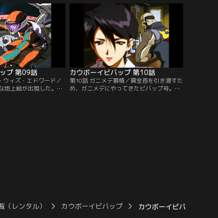
ルを捕えるが、トゥイン
かうスパイク。だがそれは、スパイクをは
る部下たちがウィルス爆
めようと仕掛けられた罠だったのだ。仕掛
を脅迫し、賞金を取り消
けたのは、因縁の男ビシャス。二人の対決
。【提供：バンダイチャ
の行方は…。【提供：バンダイチャンネ
ル】
ップ 第09話
カウボーイビバップ 第10話
グ・ウィズ・エドワード／
第10話 ガニメデ慕情／賞金首を引き渡すた
な地上絵が出現した。何
め、ガニメデにやってきたビバップ号。昔
ハッキングして、レーザ
の同僚・ドネリーから、かつての恋人のア
のようだ。地球で調査に
リサが港町でバーを営んでいることを聞か
トとフェイは、ラディカ
されたジェットは、一人でその店を訪れ
いう謎のハッカーが怪し
る。ジェットを迎えた若い男を、自分の今
。その頃、地上の廃墟の
の恋人・リントだと紹介するアリサ。一
子供が衛星同士のみのネ
方、スパイクは新たな賞金首の情報を入手
ていた…。【提供：バン
して…。【提供：バンダイチャンネル】
覧（レンタル）
カウボーイビバップ
カウボーイビバップ 第11