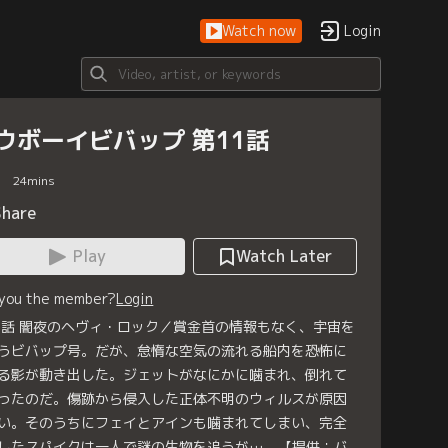
Watch now
Login
ウボーイビバップ 第11話
24
mins
Share
Play
Watch Later
 you the member?
Login
1話 闇夜のヘヴィ・ロック／賞金首の情報もなく、宇宙を
うビバップ号。だが、怠惰な空気の流れる船内を恐怖に
る影が動き出した。ジェットがなにかに噛まれ、倒れて
ったのだ。傷跡から侵入した正体不明のウィルスが原因
い。そのうちにフェイとアインも噛まれてしまい、完全
したスパイクは一人で謎の生物を追うが…。【提供：バ