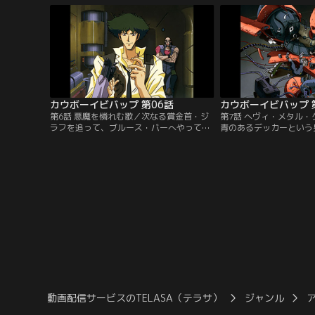
ルから獲物は北にいると教えられたスパイ
の頃、研究機関の追っ手
クは、アシモフの身重の恋人カテリーナと
キムは、漢方薬店でゴロ
出会う。二人は火星へ逃亡しようとしてい
入っていたスーツ・ケー
たが…。【提供：バンダイチャンネル】
う…。【提供：バンダイ
カウボーイビバップ 第06話
カウボーイビバップ 
第6話 悪魔を憐れむ歌／次なる賞金首・ジ
第7話 へヴィ・メタル
ラフを追って、ブルース・バーへやってき
青のあるデッカーという
た二人。ところがジラフは、店で見事なブ
賞金首だ。それぞれ飲み
ルース・ハープの演奏を披露した少年・ウ
分かれて待ち伏せするス
ェンと、その車椅子の父・ゼブラを追って
スパイクはそこで、気風
姿を消し、スパイクが追いついた時には彼
きの女トラッカーVTと
らのホテルで撃たれた後だった。「あいつ
イは、ファミレスに姿を
を助けてくれ…」謎の言葉が意味するもの
取り逃した上、レッドテ
は？【提供：バンダイチャンネル】
しまった…。【提供：バ
ル】
動画配信サービスのTELASA（テラサ）
ジャンル