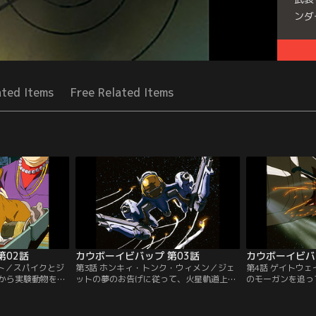
ンダ
Seri
ated Items
Free Related Items
第02話
カウボーイビバップ 第03話
カウボーイビバ
ット／スパイクとジ
第3話 ホンキィ・トンク・ウィメン／ジェ
第4話 ゲイトウ
から実験動物を盗
ットの夢のお告げに従って、火星軌道上の
のモーガンを追っ
・ハキムに関する
カジノ衛星にやってきた二人のカウボー
たカウボーイ。し
から入手し、その
イ。そこでスパイクは、カード台でディー
ンクル率いる環境
てきた。しかしそ
ラーをつとめる、美しく抜け目の無さそう
アーズに殺されて