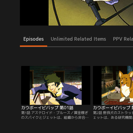
Episodes
Unlimited Related Items
PPV Rel
カウボーイビバップ 第01話
カウボーイビバップ 
第1話 アステロイド・ブルース／賞金稼ぎ
第2話 野良犬のストラ
のスパイクとジェットは、組織から非合法
ェットは、ある研究機関
目薬“ブラッディ・アイ”を盗み出したアシ
んで逃走中のアブドゥル
モフ・ソーレンサンを追い、小惑星ティワ
情報を馴染みのドクター
ナにやってくる。占い師のラフィング・ブ
後を追って火星へとやっ