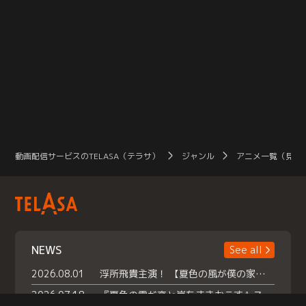
動画配信サービスのTELASA（テラサ）
ジャンル
アニメ一覧（見放
NEWS
See all
2026.08.01
浮所飛貴主演！ 【夏色の風が僕の家にやってきた】 本日よりテラサで独占配信スタート！
2026.07.18
『夏色の雲が恋と嵐をまきおこす』スペシャルメイキング 【Part1】2026年７月18日（土）23時30分～配信スタート！話題のシーンの裏側を大公開！豪華キャスト大集合！ 『武宮家 真夏の家族会議』開催！