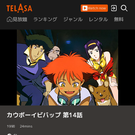
Watch now
見放題
ランキング
ジャンル
レンタル
無料
は
カウボーイビバップ 第14話
1998
24
mins