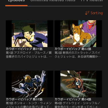
Sorting
カウボーイビバップ 第01話
カウボーイビバップ 第02話
第1話 アステロイド・ブルース／賞
第2話 野良犬のストラット／スパイ
金稼ぎのスパイクとジェットは、組
クとジェットは、ある研究機関から
織から非合法目薬“ブラッディ・ア
実験動物を盗んで逃走中のアブドゥ
イ”を盗み出したアシモフ・ソーレ
ル・ハキムに関する情報を馴染みの
ンサンを追い、小惑星ティワナにや
ドクターから入手し、その後を追っ
ってくる。占い師のラフィング・ブ
て火星へとやってきた。しかしその
ルから獲物は北にいると教えられた
頃、研究機関の追っ手を叩きのめし
スパイクは、アシモフの身重の恋人
たハキムは、漢方薬店でゴロツキに
カテリーナと出会う。二人は火星へ
実験動物の入っていたスーツ・ケー
逃亡しようとしていたが…。【提
スを盗まれてしまう…。【提供：バ
供：バンダイチャンネル】
ンダイチャンネル】
カウボーイビバップ 第03話
カウボーイビバップ 第04話
第3話 ホンキィ・トンク・ウィメン
第4話 ゲイトウェイ・シャッフル／
／ジェットの夢のお告げに従って、
賞金首のモーガンを追ってガニメデ