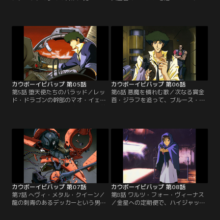
火星軌道上のカジノ衛星にやってき
までやってきたカウボーイ。しか
た二人のカウボーイ。そこでスパイ
し、モーガンはトゥインクル率いる
クは、カード台でディーラーをつと
環境テロ・スペースウォーリアーズ
める、美しく抜け目の無さそうな
に殺されてしまう。二人は目標を変
女、フェイと出会った。ブラックジ
更してトゥインクルを捕えるが、ト
ャックの勝負に参加するスパイク。
ゥインクルの息子でもある部下たち
フェイは彼を、オーナーから命ぜら
がウィルス爆弾でガニメデ政府を脅
れた裏取引の相手と間違えゲームを
迫し、賞金を取り消させてしまっ
進めるが…。【提供：バンダイチャ
た…。【提供：バンダイチャンネ
ンネル】
ル】
カウボーイビバップ 第05話
カウボーイビバップ 第06話
第5話 堕天使たちのバラッド／レッ
第6話 悪魔を憐れむ歌／次なる賞金
ド・ドラゴンの幹部のマオ・イェン
首・ジラフを追って、ブルース・バ
ライ。スパイクが賞金稼ぎになる前
ーへやってきた二人。ところがジラ
に恩を受けた暗黒街の大物である彼
フは、店で見事なブルース・ハープ
に賞金がかけられた。ジェットの制
の演奏を披露した少年・ウェンと、
止にも耳を貸さず、一人火星へ向か
その車椅子の父・ゼブラを追って姿
うスパイク。だがそれは、スパイク
を消し、スパイクが追いついた時に
をはめようと仕掛けられた罠だった
は彼らのホテルで撃たれた後だっ
のだ。仕掛けたのは、因縁の男ビシ
た。「あいつを助けてくれ…」謎の
ャス。二人の対決の行方は…。【提
言葉が意味するものは？【提供：バ
供：バンダイチャンネル】
ンダイチャンネル】
カウボーイビバップ 第07話
カウボーイビバップ 第08話
第7話 へヴィ・メタル・クイーン／
第8話 ワルツ・フォー・ヴィーナス
龍の刺青のあるデッカーという男。
／金星への定期便で、ハイジャック
それが今回の賞金首だ。それぞれ飲
を企てた賞金首を取り押さえたスパ
み屋とファミレスに分かれて待ち伏
イクたち。それを見ていた若者・ロ