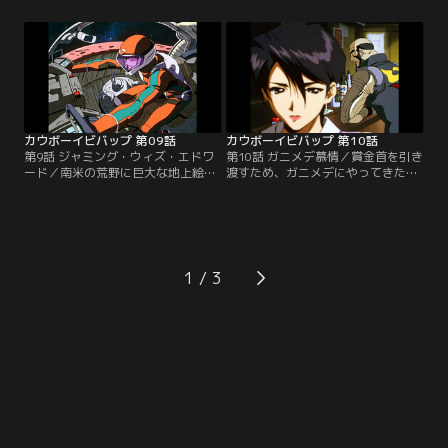
せするスパイクとフェイ。スパイク
コが、スパイクに弟子入りさせて欲
はそこで、気風がよくヘビメタ好き
しいと願い出た。だがその直後、ロ
の女トラッカーVTと出会う。その頃
コは何かの包みをスパイクに預ける
フェイは、ファミレスに姿を現した
と、何者かに追われて逃げ去ってし
デッカーを取り逃した上、レッドテ
まう。実はロコの首にも賞金がかか
イルを破壊されてしまった…。【提
っていたのだ。その罪状は…。【提
供：バンダイチャンネル】
供：バンダイチャンネル】
カウボーイビバップ 第09話
カウボーイビバップ 第10話
第9話 ジャミング・ウィズ・エドワ
第10話 ガニメデ慕情／賞金首を引き
ード／南米の荒野に巨大な地上絵が
渡すため、ガニメデにやってきたビ
出現した。何者かが人工衛星をハッ
バップ号。昔の同僚・ドネリーか
キングして、レーザーで描かせたも
ら、かつての恋人のアリサが港町で
ののようだ。地球で調査に乗り出し
バーを営んでいることを聞かされた
たジェットとフェイは、ラディカ
ジェットは、一人でその店を訪れ
ル・エドワードという謎のハッカー
る。ジェットを迎えた若い男を、自
が怪しいとの情報を得る。その頃、
分の今の恋人・リントだと紹介する
1
地上の廃墟の一角では、一人の子供
アリサ。一方、スパイクは新たな賞
が衛星同士のみのネットにアクセス
金首の情報を入手して…。【提供：
していた…。【提供：バンダイチャ
バンダイチャンネル】
ンネル】