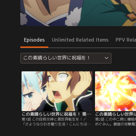
Episodes
Unlimited Related Items
PPV Rel
この素晴らしい世界に祝福を！
この素晴らしい世界に祝福を！ 第01話
第1話 この自称女神と異世界転生を！／
第2話 この中二病に爆
「さようなら引き籠り生活！こんにちは異
めぐみん。最強の攻撃魔
世界！」たまの外出で不慮（？）の事故に
る者！」アクアを道連れ
遭ってしまった引きこもりゲームオタクの
ゲーム世界と違って金な