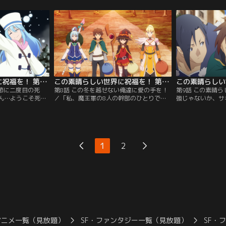
ンクのモンスター
爆裂魔法を撃てない残念なアークウィザー
アップを目指すカ
の冒険者生活。そ
ド、幸運だけが取り柄の自分…。そんなダ
やることもなく、
募集することに。
メダメなパーティが編成されつつあること
むというめぐみん
に失望を覚えるカズマ。失望感冷めやまぬ
マ。晴れの日も、
ところにパーティ入りを熱望してきたの
の特訓。
は…。
この素晴らしい世界に祝福を！ 第07話
この素晴らしい世界に祝福を！ 第08話
季節に二度目の死
第8話 この冬を越せない俺達に愛の手を！
第9話 この素晴
ん…ようこそ死後
／「私、魔王軍の8人の幹部のひとりです
強じゃないか、サ
…」。アクアが作
から」ポンコツメンバーのおかげでまとも
ス！」散歩中のカ
カズマたちの金欠
にクエスト報酬を得られず、暖炉の薪にも
と出会い、彼らと
た。まつ毛も凍る
困る貧乏生活。そこでカズマは一計を案
るというサキュバ
しようと、仕方な
じ、ウィズという女性が営む魔道具店へと
んなことやこんな
トを受け、雪山に
足を運ぶ。目的はウィズから有用なスキル
ンケートに記入し
1
2
雪精は逃げ回るば
を教えてもらうことだったが、ウィズが気
りで館へ帰るカズ
勝で…。
に入らないアクアは何かと突っかかり…。
アたちが盛り上が
アニメ一覧（見放題）
SF・ファンタジー一覧（見放題）
SF・