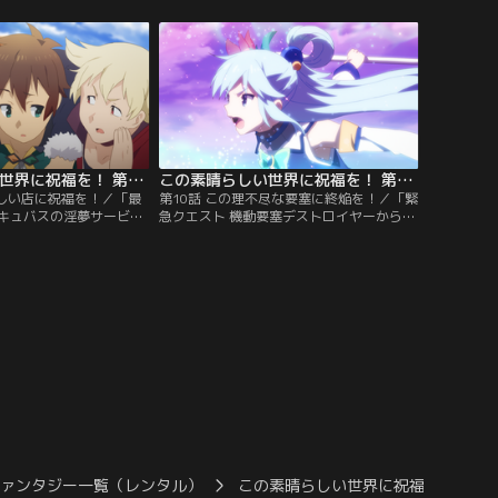
ズマは完全足踏み状態。
トを受注する。水の女神たる自分にぴった
廃城に爆裂魔法を打ち込
りと自信満々のアクアだったが、湖には危
の特訓に付き合うカズ
険なモンスターが群れている。そこでカズ
氷雨の日も、毎日続くそ
マが考え出した妙案は、アクアを檻に入れ
て沈めることだった。これなら安心安全。
この素晴らしい世界に祝福を！ 第09話
この素晴らしい世界に祝福を！ 第10話
らしい店に祝福を！／「最
第10話 この理不尽な要塞に終焔を！／「緊
キュバスの淫夢サービ
急クエスト 機動要塞デストロイヤーから街
ズマは知り合いの冒険者
を守れ！」暴走する古代兵器・機動要塞デ
魅惑的な夢を見せてくれ
ストロイヤーが、カズマたちが住む街へと
スの店に行くことに。あ
向かって来ているという！最悪の災いにア
ことをサービス依頼のア
クアたちが逃げる算段をするなか、せっか
、期待にはちきれんばか
く手に入れた屋敷を失いたくないカズマ
マ。そこではなぜかアク
は、デストロイヤーを迎撃すべく、思案を
っていた。
巡らせる。そして…。
ファンタジー一覧（レンタル）
この素晴らしい世界に祝福を！