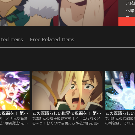
ス依
へ帰
た。
Seri
ated Items
Free Related Items
この素晴らしい世界に祝福を！ 第02話
この素晴らしい世界に祝福を！ 第03話
焔を！／「我が名は
第3話 この右手にお宝を！／「見られてい
第4話 この強敵
法“爆裂魔法”を操
る…っ！むくつけき男たちが私の肌を見て
の幹部は、それは
に来たはいいが、
興奮している！」宴会芸の習得に精を出す
近くに魔王軍の幹
し・装備なしのな
駄女神のアークプリーストに、1日1発しか
弱いモンスターが