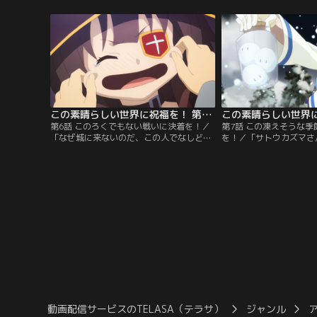
カズマ。目覚めたそこは、死後の世界だっ
いない尽くしで、最低ラ
た。アクアという口の悪い女神に情けない
にも悪戦苦闘するカズマ
死に方を散々バカにされた挙句、天国行き
こでパーティメンバーを
か、魔王軍に蹂躙され、過疎化の進む異世
界に転生するかの選択を迫られる。
この素晴らしい世界に祝福を！ 第06話
第6話 このろくでもない戦いに決着を！／
第7話 この凍えそうな
「なぜ城に来ないのだ、この人でなしども
を！／「サトウカズマさ
がああっ！」魔王軍の幹部、デュラハンが
の世界へ」「金が欲しい
再び大激怒で街に現れた。大きくて硬いモ
った借金返済のために、
ノでないと我慢できない体になってしまっ
はさらに切羽詰まってい
たというめぐみんは、あの事件の後も毎日
冬の馬小屋生活から脱出
せっせとデュラハンの居城に爆裂魔法を撃
く雪精討伐というクエス
ち込んでいたというのだ。おまけに共犯者
向かう一行。おとなしい
の駄女神からも小バカにされ…。
かりでクエストは案外楽
動画配信サービスのTELASA（テラサ）
ジャンル