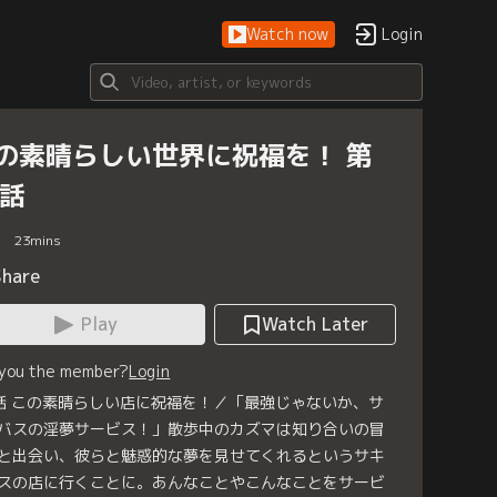
Watch now
Login
の素晴らしい世界に祝福を！ 第
9話
23
mins
Share
Play
Watch Later
 you the member?
Login
話 この素晴らしい店に祝福を！／「最強じゃないか、サ
バスの淫夢サービス！」散歩中のカズマは知り合いの冒
と出会い、彼らと魅惑的な夢を見せてくれるというサキ
スの店に行くことに。あんなことやこんなことをサービ