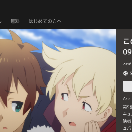
ル
無料
はじめての方へ
こ
0
2016
Are
第9
キュ
険者
ュバ