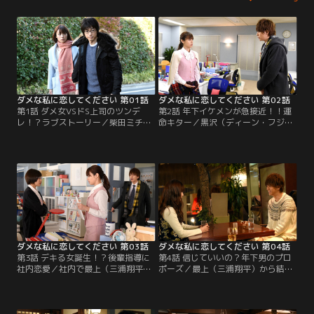
ダメな私に恋してください 第01話
ダメな私に恋してください 第02話
第1話 ダメ女VSドS上司のツンデ
第2話 年下イケメンが急接近！！運
レ！？ラブストーリー／柴田ミチコ
命キター／黒沢（ディーン・フジオ
（深田恭子）は職を失い、無職なの
カ）のアドバイスと、肉への欲望の
に男に貢ぎ続けて貯金もない。そん
おかげで就職できたミチコ（深田恭
な中、いつもミチコを罵倒していた
子）。初出勤の日、会社で最上大地
元上司・黒沢歩（ディーン・フジオ
（三浦翔平）と再会し、デートに誘
カ）と再会する。
われる。
ダメな私に恋してください 第03話
ダメな私に恋してください 第04話
第3話 デキる女誕生！？後輩指導に
第4話 信じていいの？年下男のプロ
社内恋愛／社内で最上（三浦翔平）
ポーズ／最上（三浦翔平）から結婚
に話しかけられたミチコ（深田恭
を前提に交際を申し込まれたミチコ
子）は同僚の前で親密にできず、社
（深田恭子）だが、結婚詐欺ではな
内恋愛の難しさを痛感。そんな中、
いかと疑う。一方、春子（ミムラ）
デート当日を迎えたミチコは最上の
が閉店後の「ひまわり」にやってき