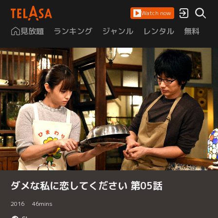
Watch now
見放題
ランキング
ジャンル
レンタル
無料
は
ダメな私に恋してください 第05話
2016
46
mins