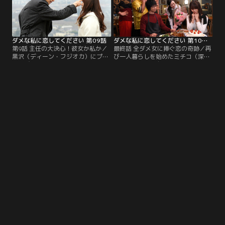
ダメな私に恋してください 第09話
ダメな私に恋してください 第10話（最終話）
第9話 主任の大決心！彼女か私か／
最終話 全ダメ女に捧ぐ恋の奇跡／再
黒沢（ディーン・フジオカ）にプロ
び一人暮らしを始めたミチコ（深田
ポーズを断られたミチコ（深田恭
恭子）は、ふと自分の誕生日が近い
子）は、交際から申し込むことを決
ことに気付く。そんな中、黒沢（デ
意。一方、黒沢は春子（ミムラ）か
ィーン・フジオカ）から突然「ひま
らの着信を受け…。
わり」に呼び出され…。