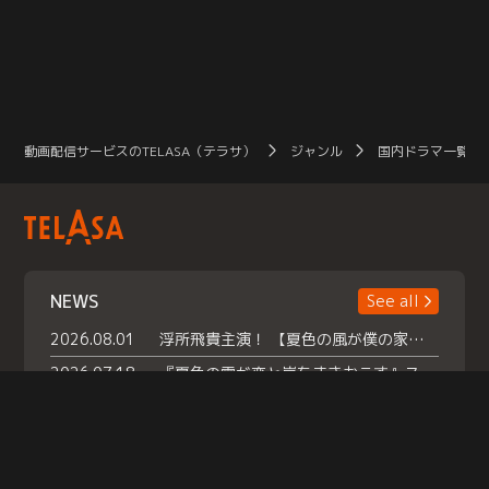
動画配信サービスのTELASA（テラサ）
ジャンル
国内ドラマ一覧（
NEWS
See all
2026.08.01
浮所飛貴主演！ 【夏色の風が僕の家にやってきた】 本日よりテラサで独占配信スタート！
2026.07.18
『夏色の雲が恋と嵐をまきおこす』スペシャルメイキング 【Part1】2026年７月18日（土）23時30分～配信スタート！話題のシーンの裏側を大公開！豪華キャスト大集合！ 『武宮家 真夏の家族会議』開催！
2026.07.15
救命医・遥（今田）の《心揺さぶる過去》や、 麻酔科医・権野（船越英一郎）の《謎多きプライベート》など… 《知られざるエピソード》を独占配信！