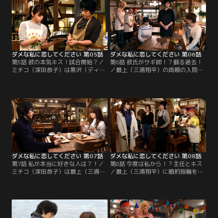
元へ向かう。
て…。
ダメな私に恋してください 第05話
ダメな私に恋してください 第06話
第5話 彼の本気キス！試合開始？／
第6話 彼氏がサギ師！？蘇る過去！
ミチコ（深田恭子）は黒沢（ディー
／最上（三浦翔平）の両親の入院に
ン・フジオカ）からオムライスの作
より、ミチコ（深田恭子）との同棲
り方を習い、最上（三浦翔平）の自
は延期に。後日、「ひまわり」に来
宅へ。2人はいい雰囲気になるが、
店した最上はミチコを前に黒沢（デ
最上の携帯が鳴り…。
ィーン・フジオカ）と対峙する。
ダメな私に恋してください 第07話
ダメな私に恋してください 第08話
第7話 私が本当に好きな人は？！／
第8話 今度は私から！？主任とキス
ミチコ（深田恭子）は最上（三浦翔
／最上（三浦翔平）に婚約指輪を返
平）にプロポーズされたことを黒沢
し、黒沢（ディーン・フジオカ）と
（ディーン・フジオカ）に報告する
同居することにしたミチコ（深田恭
がどこかそっけない。ある日、ミチ
子）。だが婚約破棄を家族に伝えら
コは倉庫に閉じ込められ…。
れず、大見得を切ってしまい…。