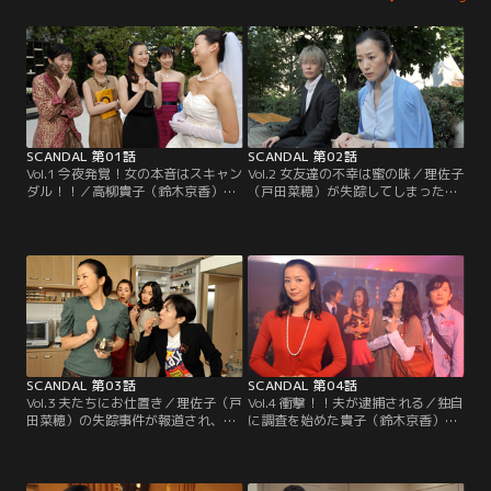
SCANDAL 第01話
SCANDAL 第02話
Vol.1 今夜発覚！女の本音はスキャン
Vol.2 女友達の不幸は蜜の味／理佐子
ダル！！／高柳貴子（鈴木京香）
（戸田菜穂）が失踪してしまった。
は、元同僚・白石理佐子（戸田菜
刑事・勝沼（小日向文世）に4人の
穂）の結婚式で河合ひとみ（長谷川
責任だと言われた貴子（鈴木京香）
京子）、鮫島真由子（吹石一恵）、
たちは、理佐子を探すことになるの
新藤たまき（桃井かおり）と出会う
だが…。
が…。
SCANDAL 第03話
SCANDAL 第04話
Vol.3 夫たちにお仕置き／理佐子（戸
Vol.4 衝撃！！夫が逮捕される／独自
田菜穂）の失踪事件が報道され、貴
に調査を始めた貴子（鈴木京香）
子（鈴木京香）たちの家庭は大揉め
は、理佐子（戸田菜穂）と最後に会
に。貴子・ひとみ（長谷川京子）・
ったバーへ。同じ頃、真由子（吹石
真由子（吹石一恵）は、家を飛び出
一恵）の夫・賢治（遠藤憲一）が高
してしまい…。
柳家にやって来る。