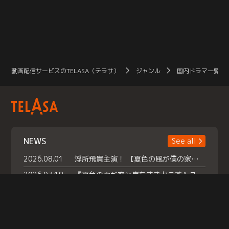
動画配信サービスのTELASA（テラサ）
ジャンル
国内ドラマ一覧（
NEWS
See all
2026.08.01
浮所飛貴主演！ 【夏色の風が僕の家にやってきた】 本日よりテラサで独占配信スタート！
2026.07.18
『夏色の雲が恋と嵐をまきおこす』スペシャルメイキング 【Part1】2026年７月18日（土）23時30分～配信スタート！話題のシーンの裏側を大公開！豪華キャスト大集合！ 『武宮家 真夏の家族会議』開催！
2026.07.15
救命医・遥（今田）の《心揺さぶる過去》や、 麻酔科医・権野（船越英一郎）の《謎多きプライベート》など… 《知られざるエピソード》を独占配信！