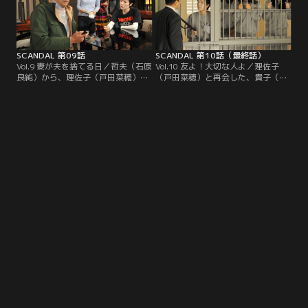
SCANDAL 第09話
SCANDAL 第10話（最終話）
Vol.9 妻が夫を捨てる日／哲夫（石原
Vol.10 友よ！大切な人よ／理佐子
良純）から、理佐子（戸田菜穂）の
（戸田菜穂）と再会した、貴子（鈴
手紙を受け取った貴子（鈴木京香）
木京香）・真由子（吹石一恵）・た
たち。だが、またしても理佐子は行
まき（桃井かおり）。理佐子の口か
方不明に。手紙を手がかりに、貴子
ら真相が語られる中、ひとみ（長谷
たちは…。
川京子）が駆けつける。