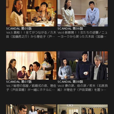
SCANDAL 第05話
SCANDAL 第06話
Vol.5 真相！！全てがつながる／久木
Vol.6 新展開！！女たちの逆襲／ニュ
田（加藤虎之介）から理佐子（戸田
ーヨークから戻った久木田（加藤虎
菜穂）の無事を知らせるメールを見
ノ介）は貴子（鈴木京香）に、自身
せられた貴子（鈴木京香）。その
の傷害事件について語った。それに
後、たまき（桃井かおり）らと食事
はたまき（桃井かおり）の夫・哲夫
をすることにした貴子は…。
（石原良純）も関係し…。
SCANDAL 第07話
SCANDAL 第08話
Vol.7 秘密の部屋／結婚式の夜、理佐
Vol.8 妻の涙、母の涙／哲夫（石原良
子（戸田菜穂）が一緒にホテルに行
純）が理佐子（戸田菜穂）を匿って
った男は金沢（春田純一）という男
いたため、たまき（桃井かおり）の
だった。金沢は久木田（加藤虎ノ
元を勝沼（小日向文世）が来訪。た
介）が傷害事件を起こした相手
まきは「もう会わない」と貴子（鈴
で…。
木京香）に告げる。