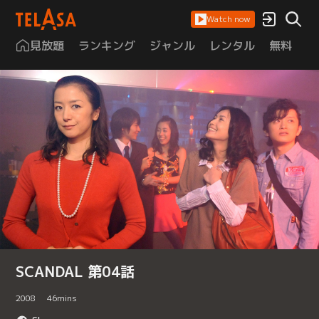
Watch now
見放題
ランキング
ジャンル
レンタル
無料
は
SCANDAL 第04話
2008
46
mins