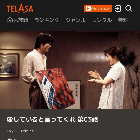
Watch now
見放題
ランキング
ジャンル
レンタル
無料
は
愛していると言ってくれ 第03話
1995
46
mins