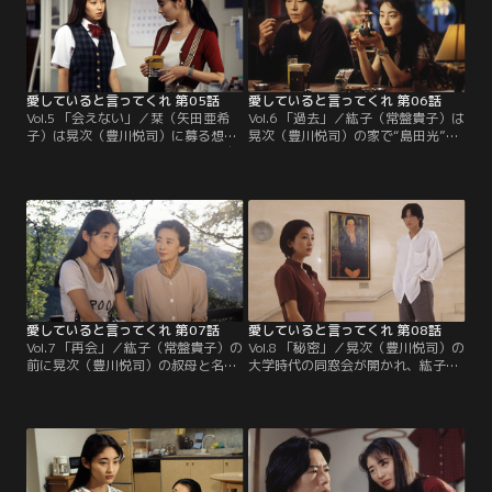
愛していると言ってくれ 第05話
愛していると言ってくれ 第06話
Vol.5 「会えない」／栞（矢田亜希
Vol.6 「過去」／紘子（常盤貴子）は
子）は晃次（豊川悦司）に募る想い
晃次（豊川悦司）の家で“島田光”か
を告白。晃次は動揺するが、栞に自
らの手紙を見つける。光が晃次とた
分の気持ちを理解して貰うまで、紘
だならぬ仲だった女性と直感した紘
子（常盤貴子）とも会わずに話し合
子は、心にもないことを言って晃次
う事を決意する。
を傷つけ…。
愛していると言ってくれ 第07話
愛していると言ってくれ 第08話
Vol.7 「再会」／紘子（常盤貴子）の
Vol.8 「秘密」／晃次（豊川悦司）の
前に晃次（豊川悦司）の叔母と名乗
大学時代の同窓会が開かれ、紘子
る女性が現れ、紘子は晃次の実母・
（常盤貴子）は晃次と昔の恋人・光
道子（吉行和子）だと見抜く。紘子
（麻生祐未）が会うことを危惧す
は晃次に隠れて道子と会うようにな
る。同窓会の2次会でピアノバーへ
るが…。
行った晃次は…。