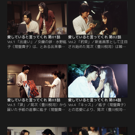
愛していると言ってくれ 第01話
愛していると言ってくれ 第02話
Vol.1 「出逢い」／女優の卵・水野紘
Vol.2 「約束」／新進画家として注目
子（常盤貴子）は、とある出来事が
され始めた晃次（豊川悦司）は雑誌
きっかけで榊晃次（豊川悦司）と出
の取材を受ける。しかし記者の興味
会う。数日後、公園の野外ステージ
は…。晃次は取材を切り上げ紘子
で演技の練習をしていた紘子は晃次
（常盤貴子）の芝居を観るためタク
と再会し…。
シーに乗るが…。
愛していると言ってくれ 第03話
愛していると言ってくれ 第04話
Vol.3 「涙」／晃次（豊川悦司）から
Vol.4 「キッス」／紘子（常盤貴子）
届いた手紙の返事に紘子（常盤貴
との恋愛により、晃次（豊川悦司）
子）は落胆。そんな時、紘子は幼な
は明るく変わっていく。ある日、動
じみの健一（岡田浩暉）から求婚さ
物園でデートをした2人は花火を買
れ…。
ってそのまま海へ。夜の浜辺で寄り
添う2人は…。