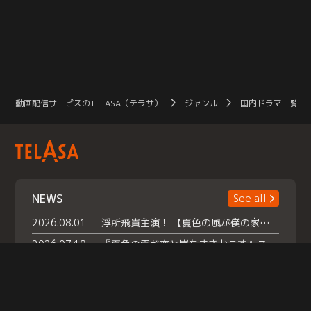
動画配信サービスのTELASA（テラサ）
ジャンル
国内ドラマ一覧（
NEWS
See all
2026.08.01
浮所飛貴主演！ 【夏色の風が僕の家にやってきた】 本日よりテラサで独占配信スタート！
2026.07.18
『夏色の雲が恋と嵐をまきおこす』スペシャルメイキング 【Part1】2026年７月18日（土）23時30分～配信スタート！話題のシーンの裏側を大公開！豪華キャスト大集合！ 『武宮家 真夏の家族会議』開催！
2026.07.15
救命医・遥（今田）の《心揺さぶる過去》や、 麻酔科医・権野（船越英一郎）の《謎多きプライベート》など… 《知られざるエピソード》を独占配信！