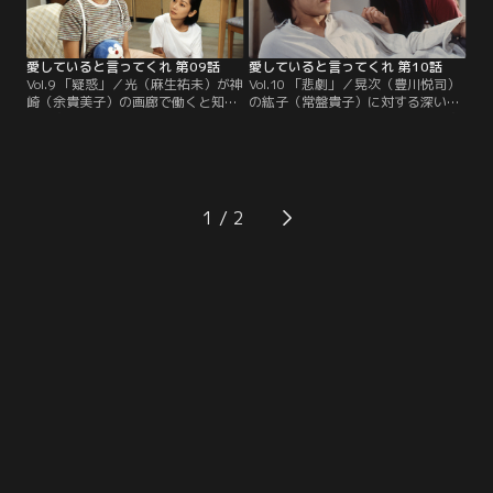
愛していると言ってくれ 第09話
愛していると言ってくれ 第10話
Vol.9 「疑惑」／光（麻生祐未）が神
Vol.10 「悲劇」／晃次（豊川悦司）
崎（余貴美子）の画廊で働くと知っ
の紘子（常盤貴子）に対する深い愛
た晃次（豊川悦司）は、光に別の仕
情を知った光（麻生祐未）は、晃次
事先を見つけようと奔走する。それ
への想いを断ち切る。しかし、晃次
を知り、紘子（常盤貴子）は光に会
と光が2人でいるところを目撃した
いに行くが…。
紘子は動揺し…。
1