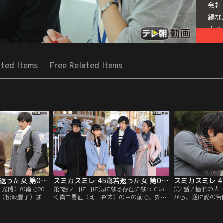
会社
縁な
きて
Seri
ated Items
Free Related Items
スミカスミレ 45歳若返った女 第02話
スミカスミレ 45歳若返った女 第03話
川光博）の術で20
第3話／日に日に気になる存在になってい
第4話／憧れの人
澄（松坂慶子）は、
く真白勇征（町田啓太）の目の前で、如月
から、遂に愛の告
乗って大学に通
すみれ（桐谷美玲）を“絶体絶命のピン
（桐谷美玲）。体
に。ところが深夜
チ”が襲った！あろうことか、元の65歳の
の澄（松坂慶子）
歳の姿に戻ってしま
如月澄（松坂慶子）の姿に戻ってしまった
い人生の中で初め