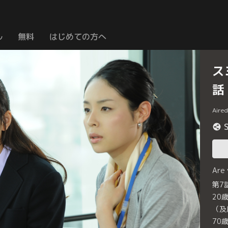
ル
無料
はじめての方へ
ス
話
Aire
Are
第7
20
（及
70