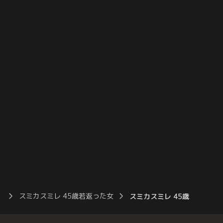
ったこともないようなド
歳の如月澄（松坂慶子）を20歳のすみれへ
に包まれながら、青春を
と若返らせた化け猫・黎（及川光博）の婚
約者。
）
スミカスミレ 45歳若返った女
スミカスミレ 45歳若返った女