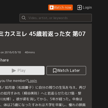
Watch now
Login
ミカスミレ 45歳若返った女 第07
d on 2016/03/18
48
mins
Share
Play
Watch Later
 you the member?
Login
話／如月澄（松坂慶子）に自分の残りの生気を与え、再び
歳の如月すみれ（桐谷美玲）へと若返らせた化け猫・黎
川光博）。彼が姿を消してから、5年が経った。中身は
歳、体は25歳になったすみれは大学を卒業し、憧れの映画