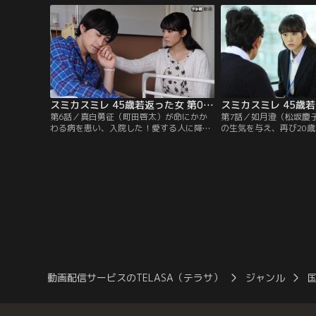
遺影の写真を探すため納戸へ。黒猫とカキ
うことが判明する。実は
ツバタの絵が描かれた古い屏風にうっかり
させるためには、すみれ
指を引っかけ、血で屏風を汚してしまう。
たすことが必要だったの
スミカスミレ 45歳若返った女 第06話
第6話／真白勇征（町田啓太）が命にかか
第7話／如月澄（松坂慶
わる病を患い、入院した！愛する人に降り
の生気を与え、再び20
かかった残酷な運命に、ショックを受ける
谷美玲）へと若返らせた
如月すみれ（桐谷美玲）。すると、化け
光博）。彼が姿を消して
猫・黎（及川光博）がある決意を口にし
た。中身は70歳、体は2
た。65歳の如月澄（松坂慶子）を20歳のす
は大学を卒業し、憧れの
みれに若返らせた時と同じように、自分の
真白勇征（町田啓太）と
生気を分け与えるというのだ。
は無縁ながらも、黎にも
新しい人生”を精一杯生
動画配信サービスのTELASA（テラサ）
ジャンル