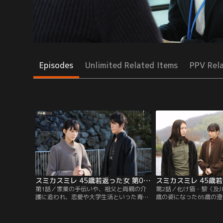
Episodes
Unlimited Related Items
PPV Rel
スミカスミレ 45歳若返った女 第01話
第1話／家業の手伝いや、祖父と両親の介
第2話／化け猫・黎（及
護に追われ、恋愛や大学生活といった青春
歳の姿になった65歳の
を一切経験することなく、65歳になった独
すみれ（桐谷美玲）と名
身の如月澄（松坂慶子）。長年介護した母
い、青春をやり直すこと
を亡くし、天涯孤独の身となった彼女は、
になると、すみれは65