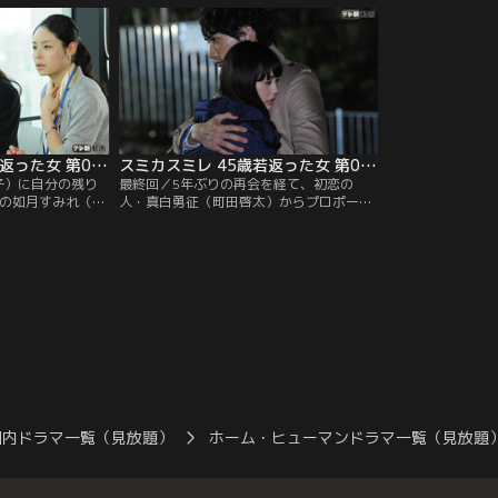
、術の効果を安定
のだ。なすすべもなく、呆然とするすみ
に！これまで味わ
が“ある条件”を満
れ…。だが、間一髪のところで黎（及川光
キドキ感と幸福感
だ。
博）が機転を利かせ、すみれの“秘密”をど
謳歌し始める。
うにか守り抜く。
スミカスミレ 45歳若返った女 第07話
スミカスミレ 45歳若返った女 第08話（最終話）
子）に自分の残り
最終回／5年ぶりの再会を経て、初恋の
歳の如月すみれ（桐
人・真白勇征（町田啓太）からプロポーズ
化け猫・黎（及川
された如月すみれ（桐谷美玲）。しかし、
から、5年が経っ
すみれは25歳となった今でも、深夜になる
5歳になったすみれ
と元の如月澄（松坂慶子）の姿に戻ってし
映画会社に就職。
まう…。もちろん、真白はそのすべてを受
別れて以来、恋と
け止めると宣言。だが、自分の本来の姿に
らった“二度目の
負い目を感じるすみれは、愛する真白の気
きていた。
持ちを簡単には受け入れることができ
ず…。
国内ドラマ一覧（見放題）
ホーム・ヒューマンドラマ一覧（見放題