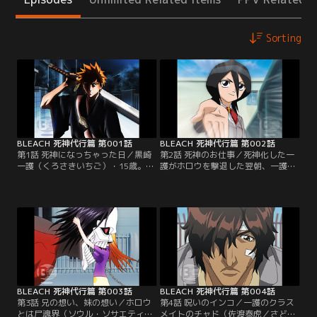
Sorting
BLEACH 死神代行篇 第001話
BLEACH 死神代行篇 第002話
第1話 死神になっちゃった日／黒崎
第2話 死神のお仕事／死神化した一
一護（くろさきいちご）・15歳。ユ
護がホロウを撃退した翌朝、一護の
ーレイの見える高校生。特異な能力
家族は昨夜の事件をまったく覚えて
ゆえに心霊現象のトラブルに巻きこ
いなかった。不思議に思いながら登
まれる毎日を送る一護は、最近自分
校する一護は、学校で転校生として
の霊力がさらに強くなっていること
やってきた昨夜の死神・朽木（くち
を感じていた。ある日、街中で幽霊
き）ルキアと再会する。死神の能力
の女の子を襲って化け物が暴れてい
の大半を一護に奪われたルキアは、
るところに遭遇する一護。化け物の
自らの能力が戻るまで死神代行とし
姿は一護以外見えていない…。【提
て戦うことを一護に迫る。しかし、
供：バンダイチャンネル】
ルキアの命令を拒否する一護。【提
供：バンダイチャンネル】
BLEACH 死神代行篇 第003話
BLEACH 死神代行篇 第004話
第3話 兄の想い、妹の想い／ホロウ
第4話 呪いのインコ／一護のクラス
とは尸魂界（ソウル・ソサエティ）
メイトのチャド（佐渡泰虎／さどや