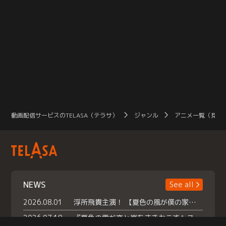
動画配信サービスのTELASA（テラサ）
ジャンル
アニメ一覧（見放
NEWS
See all
2026.08.01
浮所飛貴主演！ 【夏色の風が僕の家にやってきた】 本日よりテラサで独占配信スタート！
2026.07.18
『夏色の雲が恋と嵐をまきおこす』スペシャルメイキング 【Part1】2026年７月18日（土）23時30分～配信スタート！話題のシーンの裏側を大公開！豪華キャスト大集合！ 『武宮家 真夏の家族会議』開催！