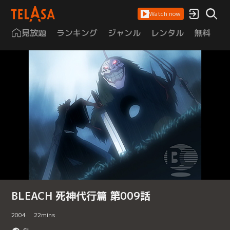
Watch now
見放題
ランキング
ジャンル
レンタル
無料
は
BLEACH 死神代行篇 第009話
2004
22
mins