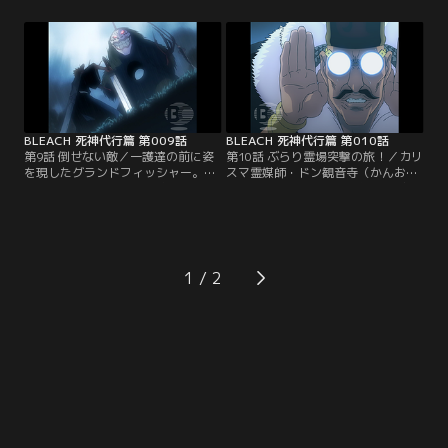
た改造魂魄を見つけた一護だった
いたが、霊園には先回りしたルキア
が、その能力で強化された足技に苦
が待っていた。「おふくろは死んだ
戦をしいられて取り逃がしてしま
のではなく殺された」と聞かされた
う。さらに戦闘の最中にルキアの伝
ルキアは、霊力の強い一護を狙った
令神機（でんれいしんき）に尸魂界
ホロウが真咲を殺したのではないか
からホロウ出現の連絡が入るが、電
と話す。それは一護の触れられたく
池切れで正確な位置が分からない。
ない傷だった。【提供：バンダイチ
【提供：バンダイチャンネル】
ャンネル】
BLEACH 死神代行篇 第009話
BLEACH 死神代行篇 第010話
第9話 倒せない敵／一護達の前に姿
第10話 ぶらり霊場突撃の旅！／カリ
を現したグランドフィッシャー。疑
スマ霊媒師・ドン観音寺（かんおん
似餌を使って霊力の強い魂を持つ人
じ）が悪霊を退治する人気テレビ番
間を襲い続ける最悪のホロウ。一護
組「ぶらり霊場突撃の旅！」のロケ
はその疑似餌を見て愕然とする。そ
が空座町（からくらちょう）にやっ
れは6年前、母の死の際に一護の前
てくる。しかし心霊番組が大嫌いな
に現れた少女の姿をしていたのだ。
一護は、織姫や啓吾がどんなに騒い
「どういうことだよ…。テメエ、ま
でも興味を示さない。ところが一心
1
さか！」怒りに任せてグランドフィ
（いっしん）と遊子（ゆず）に付き
ッシャーに斬りかかる一護。しか
合わされてロケ見物に出かけること
し、冷静さを欠いた攻撃は…。【提
になってしまう。【提供：バンダイ
供：バンダイチャンネル】
チャンネル】