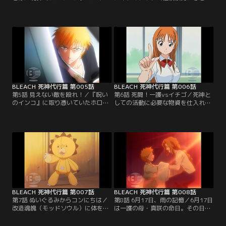
へと導かれなかった人間の魂が墜ち
すとら）が『呪いのインコ』を学校
たもの。ホロウに墜ちた魂は、亡く
に持ってきた。インコに霊的な気配
した心を埋めるために生前もっとも
を感じ、魂葬（こんそう）を行うこ
愛した肉親の魂を求める。織姫の兄
とを決める一護。文句を言いながら
が墜ちたホロウが狙うのは、当然
も自ら死神の仕事をこなしはじめる
妹・織姫の魂だった。急いで織姫の
一護に感心するルキア。その日の夕
家を目指す一護。しかし、すでにホ
方、ケガをしたチャドが黒崎医院に
ロウは織姫の家に現れていた…。
運び込まれる。チャドの体についた
【提供：バンダイチャンネル】
傷から強烈なホロウの…。【提供：
バンダイチャンネル】
BLEACH 死神代行篇 第005話
BLEACH 死神代行篇 第006話
第5話 見えない敵を殴れ！／『呪い
第6話 死闘！一護vsイチゴ／死神と
のインコ』に取り憑いていたホロ
しての活動に必要な物資を仕入れる
ウ・シュリーカーと戦うルキアとチ
ため、浦原商店を訪れるルキア。店
ャド。力が戻っていないルキアとホ
長の浦原喜助（うらはらきすけ）は
ロウを見ることができないチャドは
飄々としてつかみどころのない人物
連携しながらなんとかホロウと互角
であるが、この店には浦原が尸魂界
に戦う。しかしこれまでに何人もの
から買いつけた不思議な品物が売ら
死神を撃退してきたシュリーカーは
れていた。ちょうどルキアが前から
何重にも罠を張っていた。その頃一
注文していた義魂丸（ぎこんがん）
護は、インコの少年の魂の凄惨な記
というアイテムも入荷したところだ
憶にショックを受けて倒れた…。
という。【提供：バンダイチャンネ
【提供：バンダイチャンネル】
ル】
BLEACH 死神代行篇 第007話
BLEACH 死神代行篇 第008話
第7話 ぬいぐるみからコンにちは／
第8話 6月17日、雨の記憶／6月17日
改造魂魄（モッドソウル）に体をの
は一護の母・真咲の命日。その日は
っとられた一護は、ルキアと共にそ
何を差し置いても墓参りに行く黒崎
の行方を追う。近所の小学校に現れ
家。一護は死神代行も休むつもりで