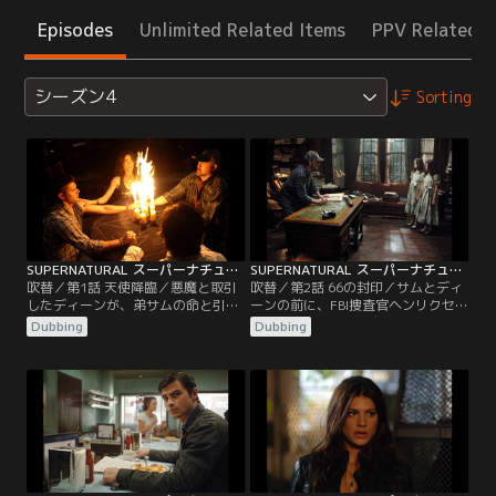
Episodes
Unlimited Related Items
PPV Related I
シーズン4
Sorting
SUPERNATURAL スーパーナチュラル シーズン4 第01話／吹替
SUPERNATURAL スーパーナチュラル シーズン4 第02話／吹替
吹替／第1話 天使降臨／悪魔と取引
吹替／第2話 66の封印／サムとディ
したディーンが、弟サムの命と引き
ーンの前に、FBI捜査官ヘンリクセン
換えに地獄の猟犬に切り裂かれてか
とメグの霊が現れ、自分たちを見捨
Dubbing
Dubbing
ら4か月が過ぎようとしていた。あ
てたと言って二人を責め立てる。突
る日、ディーンは棺の中で目覚める
然のことに、ひどく動揺するサムと
が、地獄に堕ちたはずが なぜ生き返
ディーン。その頃ボビーも同じよう
ったのか知るよしもない。ディーン
に、以前救えなかった子供たちの霊
との再会を喜ぶサムとボビー。だ
から殺されそうになっていた。サム
が、助かった代償に悪魔たちが何を
とディーンはボビーを間一髪で救い
望んでいるのかを考えると、三人は
出すが、ハンターへの怒りに満ちた
戦慄を覚え…。
霊が…。