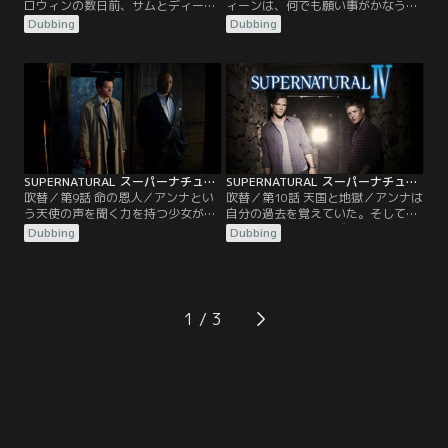
ロウィンの数日前、サムとディーン
ィーンは、何でも願い事がかなうと
は小さな町で起きた2つの不可解な
いう町を調査する。その町では、思
Dubbing
Dubbing
死亡事件を捜査していた。事件のあ
いもよらないことが次々と起こって
った場所には呪い袋があり、二人は
いた。テディベアが本物のクマにな
魔女がサウィンという悪魔を呼び出
ったり、宝くじが当たったり、さえ
そうとしていると推測する。そこに
ない男の子に信じられないようなガ
天使カスティエルが現れ、サウィン
ールフレンドができたり…。だがサ
が復活すれば、ある封印が解かれる
ムとディーンは…。
と伝える。そして復活を阻止するた
め…。
SUPERNATURAL スーパーナチュラル シーズン4 第09話／吹替
SUPERNATURAL スーパーナチュラル シーズン4 第10話／吹替
吹替／第9話 命の恩人／アンナとい
吹替／第10話 天国と地獄／アンナは
う天使の声を聞く力を持つ少女が強
自分の過去を覚えていた。そしてサ
力なパワーの悪魔アラステアに狙わ
ムとディーンは、なぜカスティエル
Dubbing
Dubbing
れる。この一件に関わったルビーを
とウリエルがアンナの死を望んでい
めぐって、サムとディーンはまたし
たのかを理解する。しかし天使の命
ても衝突してしまう。サムはディー
令に納得できない二人は、アンナが
ンが地獄にいた数か月間の出来事を
過去の記憶の重要な部分を取り戻せ
話し、ルビーを信じるように言う。
るように協力する。うまく記憶を取
1
カスティエルとウリエルも現れ、ア
り戻せたら、アンナの命は助かるの
ンナのところへ連れていくよう要求
だ…。
するが…。