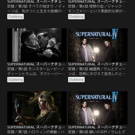
SUPERNATURAL スーパーナチュラル シーズン4 第03話／吹替
SUPERNATURAL スーパーナチュラル シーズン4 第04話／吹替
吹替／第3話 すべての始まり ／ディ
吹替／第4話 怪物の血／ジャック・
ーンは、気がつくと生まれ故郷のカ
モンゴメリーという家庭的な男が、
ンザス州ローレンスにいた。驚いた
人肉を食べる怪物ルーガルーに変身
Dubbing
Dubbing
ことに、そこは まだ若い父ジョンと
する。人食いとなった人々は、人間
母メアリーが暮らす数十年前の世界
を襲うまで自分に何が起きているの
だった。ディーンは、なぜこの時代
か理解できない。同じようにねじれ
にタイムスリップしたのか分からな
た運命の犠牲者であるサムは、ジャ
いまま、恋に落ちている若い両親
ックの衝動はコントロールできると
や、初めて会う祖父との楽しい時間
信じ、説得しようと言う。一方 ディ
を過ごす。ところがこの家族こそ
ーンは、射殺することが真っ当な対
が…。
処の仕方だと主張する。
SUPERNATURAL スーパーナチュラル シーズン4 第05話／吹替
SUPERNATURAL スーパーナチュラル シーズン4 第06話／吹替
吹替／第5話 モンスタームービー／
吹替／第6話 幽霊病／サムとディー
ディーンとサムは、オクトーバーフ
ンは、恐怖におびえて急死したと思
ェストでにぎわう町で次々に起こる
われる人たちの死亡事件を調べる。
Dubbing
Dubbing
殺人事件を捜査する。第一の犠牲者
犠牲者の検視のため死体安置所へ行
の首には、まるでバンパイアにでも
くが、そこでディーンは 謎の病気に
噛まれたような跡があり、第二の犠
感染してしまう。発症するとすべて
牲者は狼男に襲われたような傷を負
のことに不安になり、最後には激し
っている。その後ディーンは、ミイ
い恐怖によって心臓マヒを起こして
ラが棺から起き上がったことを知る
死ぬという。ディーンの地獄行きを
と…。
阻止するため、サムとボビーは…。
SUPERNATURAL スーパーナチュラル シーズン4 第07話／吹替
SUPERNATURAL スーパーナチュラル シーズン4 第08話／吹替
吹替／第7話 ハロウィンの惨劇／ハ
吹替／第8話 願いの井戸／サムとデ