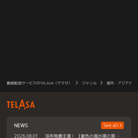
動画配信サービスのTELASA（テラサ）
ジャンル
海外・アジアドラ
NEWS
See all
2026.08.01
浮所飛貴主演！ 【夏色の風が僕の家にやってきた】 本日よりテラサで独占配信スタート！