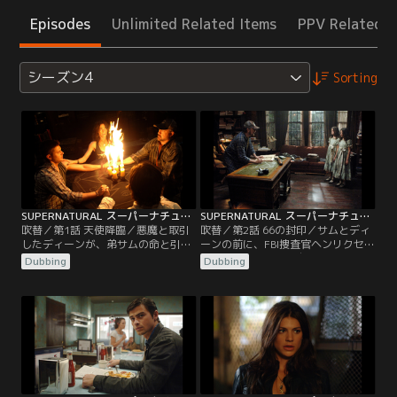
Episodes
Unlimited Related Items
PPV Related I
シーズン4
Sorting
SUPERNATURAL スーパーナチュラル シーズン4 第01話／吹替
SUPERNATURAL スーパーナチュラル シーズン4 第02話／吹替
吹替／第1話 天使降臨／悪魔と取引
吹替／第2話 66の封印／サムとディ
したディーンが、弟サムの命と引き
ーンの前に、FBI捜査官ヘンリクセン
換えに地獄の猟犬に切り裂かれてか
とメグの霊が現れ、自分たちを見捨
Dubbing
Dubbing
ら4か月が過ぎようとしていた。あ
てたと言って二人を責め立てる。突
る日、ディーンは棺の中で目覚める
然のことに、ひどく動揺するサムと
が、地獄に堕ちたはずが なぜ生き返
ディーン。その頃ボビーも同じよう
ったのか知るよしもない。ディーン
に、以前救えなかった子供たちの霊
との再会を喜ぶサムとボビー。だ
から殺されそうになっていた。サム
が、助かった代償に悪魔たちが何を
とディーンはボビーを間一髪で救い
望んでいるのかを考えると、三人は
出すが、ハンターへの怒りに満ちた
戦慄を覚え…。
霊が…。