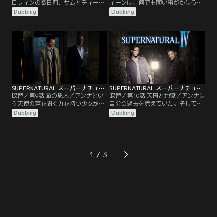
ロウィンの数日前、サムとディーン
ィーンは、何でも願い事がかなうと
は小さな町で起きた2つの不可解な
いう町を調査する。その町では、思
Dubbing
Dubbing
死亡事件を捜査していた。事件のあ
いもよらないことが次々と起こって
った場所には呪い袋があり、二人は
いた。テディベアが本物のクマにな
魔女がサウィンという悪魔を呼び出
ったり、宝くじが当たったり、さえ
そうとしていると推測する。そこに
ない男の子に信じられないようなガ
天使カスティエルが現れ、サウィン
ールフレンドができたり…。だがサ
が復活すれば、ある封印が解かれる
ムとディーンは…。
と伝える。そして復活を阻止するた
め…。
SUPERNATURAL スーパーナチュラル シーズン4 第09話／吹替
SUPERNATURAL スーパーナチュラル シーズン4 第10話／吹替
吹替／第9話 命の恩人／アンナとい
吹替／第10話 天国と地獄／アンナは
う天使の声を聞く力を持つ少女が強
自分の過去を覚えていた。そしてサ
力なパワーの悪魔アラステアに狙わ
ムとディーンは、なぜカスティエル
Dubbing
Dubbing
れる。この一件に関わったルビーを
とウリエルがアンナの死を望んでい
めぐって、サムとディーンはまたし
たのかを理解する。しかし天使の命
ても衝突してしまう。サムはディー
令に納得できない二人は、アンナが
ンが地獄にいた数か月間の出来事を
過去の記憶の重要な部分を取り戻せ
話し、ルビーを信じるように言う。
るように協力する。うまく記憶を取
1
カスティエルとウリエルも現れ、ア
り戻せたら、アンナの命は助かるの
ンナのところへ連れていくよう要求
だ…。
するが…。