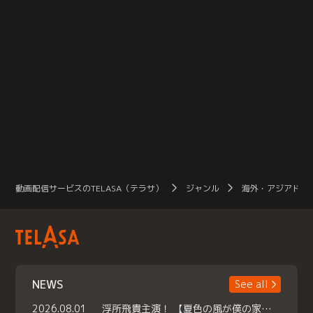
動画配信サービスのTELASA（テラサ）
ジャンル
海外・アジアドラ
NEWS
See all
2026.08.01
浮所飛貴主演！ 【夏色の風が僕の家にやってきた】 本日よりテラサで独占配信スタート！