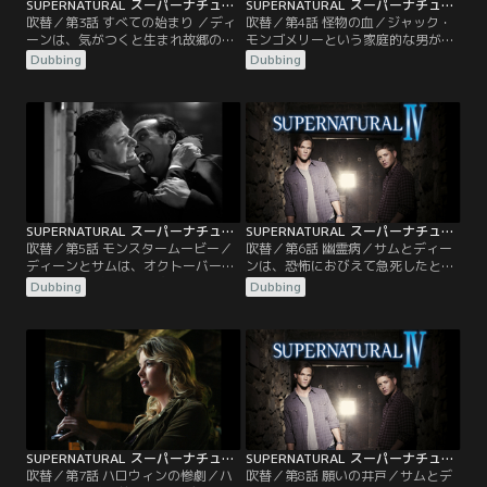
SUPERNATURAL スーパーナチュラル シーズン4 第03話／吹替
SUPERNATURAL スーパーナチュラル シーズン4 第04話／吹替
吹替／第3話 すべての始まり ／ディ
吹替／第4話 怪物の血／ジャック・
ーンは、気がつくと生まれ故郷のカ
モンゴメリーという家庭的な男が、
ンザス州ローレンスにいた。驚いた
人肉を食べる怪物ルーガルーに変身
Dubbing
Dubbing
ことに、そこは まだ若い父ジョンと
する。人食いとなった人々は、人間
母メアリーが暮らす数十年前の世界
を襲うまで自分に何が起きているの
だった。ディーンは、なぜこの時代
か理解できない。同じようにねじれ
にタイムスリップしたのか分からな
た運命の犠牲者であるサムは、ジャ
いまま、恋に落ちている若い両親
ックの衝動はコントロールできると
や、初めて会う祖父との楽しい時間
信じ、説得しようと言う。一方 ディ
を過ごす。ところがこの家族こそ
ーンは、射殺することが真っ当な対
が…。
処の仕方だと主張する。
SUPERNATURAL スーパーナチュラル シーズン4 第05話／吹替
SUPERNATURAL スーパーナチュラル シーズン4 第06話／吹替
吹替／第5話 モンスタームービー／
吹替／第6話 幽霊病／サムとディー
ディーンとサムは、オクトーバーフ
ンは、恐怖におびえて急死したと思
ェストでにぎわう町で次々に起こる
われる人たちの死亡事件を調べる。
Dubbing
Dubbing
殺人事件を捜査する。第一の犠牲者
犠牲者の検視のため死体安置所へ行
の首には、まるでバンパイアにでも
くが、そこでディーンは 謎の病気に
噛まれたような跡があり、第二の犠
感染してしまう。発症するとすべて
牲者は狼男に襲われたような傷を負
のことに不安になり、最後には激し
っている。その後ディーンは、ミイ
い恐怖によって心臓マヒを起こして
ラが棺から起き上がったことを知る
死ぬという。ディーンの地獄行きを
と…。
阻止するため、サムとボビーは…。
SUPERNATURAL スーパーナチュラル シーズン4 第07話／吹替
SUPERNATURAL スーパーナチュラル シーズン4 第08話／吹替
吹替／第7話 ハロウィンの惨劇／ハ
吹替／第8話 願いの井戸／サムとデ