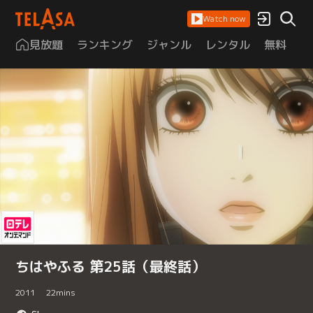
Watch now
見放題
ランキング
ジャンル
レンタル
無料
は
ちはやふる 第25話（最終話）
2011
22
mins