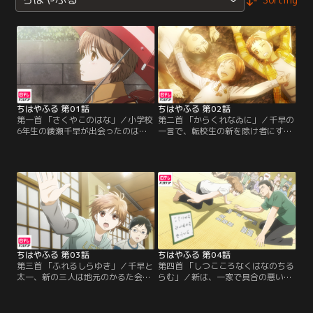
ちはやふる 第01話
ちはやふる 第02話
第一首 「さくやこのはな」／小学校
第二首 「からくれなゐに」／千早の
6年生の綾瀬千早が出会ったのは、
一言で、転校生の新を除け者にする
福井から来た転校生・綿谷 新。大人
真島太一らクラスメイトと新はかる
しくて無口な新には、意外な特技が
た大会で勝負をすることになった。
あった。それは、小倉百人一首競技
負けず嫌いな太一は、千早と親しく
かるた。千早は、夢中になって札を
なった新への対抗心から、大会の途
払う新の姿に衝撃を受ける。
中で新のメガネを盗んでしまう。さ
すがの新も、メガネ無しでは札が思
うように取れず、代わりに千早が太
一と戦うことに…。
ちはやふる 第03話
ちはやふる 第04話
第三首 「ふれるしらゆき」／千早と
第四首 「しつこころなくはなのちる
太一、新の三人は地元のかるた会の
らむ」／新は、一家で具合の悪い祖
「白波かるた会」を訪れ、責任者の
父のいる福井に帰ることになった。
原田や同年代の木梨浩（ヒョロく
かるたを続けていれば再会できると
ん）らに出会う。ヒョロくんと源平
信じ、三人は別れる。高校生になっ