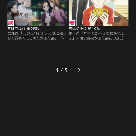
理由に興味を示してくれない。1回
部に入っていて、かるた部には入ら
やればわかると千早は机くんを無理
ないという。しかし、肉まん君が本
やり部室へ連れてきて…。
当はまだかるたが好きだと見抜いた
千早はかるた勝負を持ちかける。
ちはやふる 第09話
ちはやふる 第10話
第九首 「しのぶれど」／正式に部と
第十首 「ゆくもかへるもわかれて
して認めてもらえたかるた部。千早
は」／瑞沢高校かるた部初の公式
は5人で全国大会に出ると宣言。初
戦、全国大会の東京予選が始まっ
心者の奏ちゃんと机くんは戸惑う
た。順調に予選を勝ち抜いていく瑞
が、千早は手加減なしで二人の相手
沢高校。予選を通して1人だけ1勝も
をする。「かるた部のみんなとチー
できなかった机くんは、自分は必要
ムになりたい。」という千早の強い
ないのではないかと落ち込み、試合
思いの元、更なる上達を目指し、5
に出ないと言い出した。机くんの心
1
人は合宿を行うことに。
情を察した太一は1つの決断をす
る。部長としてチームを一つにする
ために…。