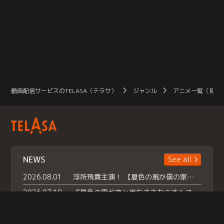
動画配信サービスのTELASA（テラサ）
ジャンル
アニメ一覧（見放
NEWS
See all
2026.08.01
浮所飛貴主演！ 【夏色の風が僕の家にやってきた】 本日よりテラサで独占配信スタート！
2026.07.18
『夏色の雲が恋と嵐をまきおこす』スペシャルメイキング 【Part1】2026年７月18日（土）23時30分～配信スタート！話題のシーンの裏側を大公開！豪華キャスト大集合！ 『武宮家 真夏の家族会議』開催！
2026.07.15
救命医・遥（今田）の《心揺さぶる過去》や、 麻酔科医・権野（船越英一郎）の《謎多きプライベート》など… 《知られざるエピソード》を独占配信！