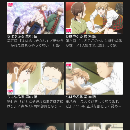
戦で戦う三人の姿を見た原田は、千
た千早は、太一とのかるた部を作る
早の才能を見抜き、入会を勧める。
約束を果たすため、A級を目指し大
原田から「百人友達ができたと思っ
会に出場する。力いっぱいかるたを
て仲よくなりなさい」と教えられた
楽しむ千早。そんな千早をみて、太
千早は自分の夢を見つめ始める。
一の心は動かされていく…。
ちはやふる 第05話
ちはやふる 第06話
第五首 「よはのつきかな」／新から
第六首 「けふここのへににほひぬる
「かるたはもうやってない」と告げ
かな」／5人集まれば部として認め
られた千早は、太一と二人で新の故
るという宮内先生の言葉を胸に、千
郷、福井へ。そこで新に会えた喜び
早は部員を集め始める。ある日、古
から、また三人でかるたをしようと
典が大好きで呉服屋の娘である大江
提案する千早に対し、冷たくつき放
奏がかるた部を訪れる。優美な宮廷
す新。そこには昔の新はいない、真
遊びとしてのかるたと競技かるたの
実を知りたい千早は…。
差に愕然とする奏。そんな奏に競技
かるたの楽しさを知ってもらいたい
千早は…。
ちはやふる 第07話
ちはやふる 第08話
第七首 「ひとこそみえねあきはきに
第八首 「たえてひさしくなりぬれ
けり」／奏が3人目の部員となり、
ど」／ついに正式な部として認めら
千早は更なる部員獲得に動き出し
れるまであと1人。千早達は勧誘活
た。まずスカウトしたのは同じクラ
動を続けていたがなかなか入部希望
スで学年2位の駒野勉。彼を『机く
者が見つからない。そんなある日、
ん』と呼び勧誘する千早。しかし、
小学生の時にかるたで対決した肉ま
彼はかるたを遊びだと批難し勉強を
ん君をみつける。肉まん君はテニス