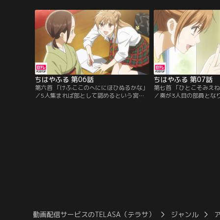
人一首競技かるた。千早は、夢中になって
早と親しくなった新への
札を払う新の姿に衝撃を受ける。
の途中で新のメガネを盗
がの新も、メガネ無しで
取れず、代わりに千早が
に…。
ちはやふる 第06話
ちはやふる 第07話
第六首 「けふここのへににほひぬるかな」
第七首 「ひとこそみえ
／5人集まれば部として認めるという宮内
／奏が3人目の部員とな
先生の言葉を胸に、千早は部員を集め始め
部員獲得に動き出した。
る。ある日、古典が大好きで呉服屋の娘で
のは同じクラスで学年2
ある大江奏がかるた部を訪れる。優美な宮
『机くん』と呼び勧誘す
廷遊びとしてのかるたと競技かるたの差に
彼はかるたを遊びだと批
愕然とする奏。そんな奏に競技かるたの楽
興味を示してくれない。
しさを知ってもらいたい千早は…。
と千早は机くんを無理や
て…。
動画配信サービスのTELASA（テラサ）
ジャンル