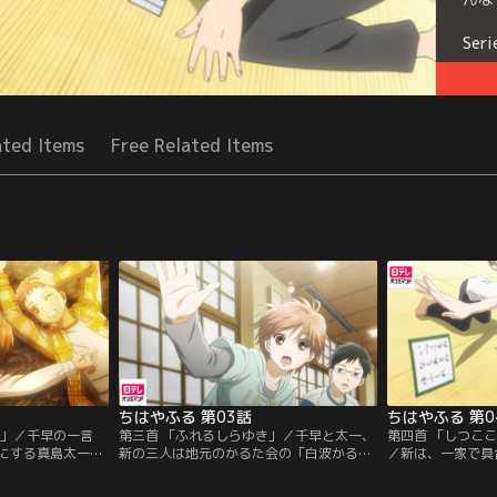
Seri
ated Items
Free Related Items
ちはやふる 第03話
ちはやふる 第0
に」／千早の一言
第三首 「ふれるしらゆき」／千早と太一、
第四首 「しつこ
にする真島太一ら
新の三人は地元のかるた会の「白波かるた
／新は、一家で具
た大会で勝負をす
会」を訪れ、責任者の原田や同年代の木梨
に帰ることになっ
嫌いな太一は、千
浩（ヒョロくん）らに出会う。ヒョロくん
ば再会できると信