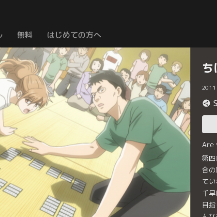
ル
無料
はじめての方へ
ち
2011
Are
第四
合の
てい
千早
目指
んな