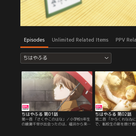
Episodes
Unlimited Related Items
PPV Rel
ちはやふる
ちはやふる 第01話
ちはやふる 第02話
第一首 「さくやこのはな」／小学校6年生
第二首 「からくれなゐ
の綾瀬千早が出会ったのは、福井から来た
で、転校生の新を除け者
転校生・綿谷 新。大人しくて無口な新に
クラスメイトと新はかる
は、意外な特技があった。それは、小倉百
ることになった。負けず