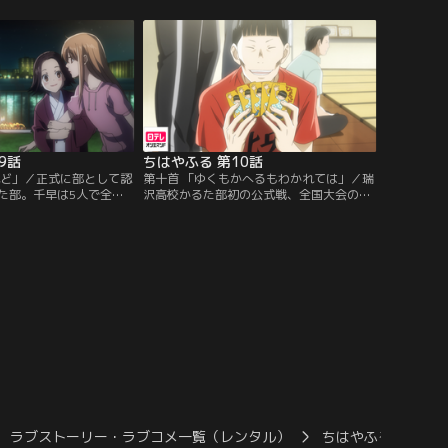
、太一とのかるた部を作
をしようと提案する千早に対し、冷たくつ
め、A級を目指し大会に
き放す新。そこには昔の新はいない、真実
ぱいかるたを楽しむ千
を知りたい千早は…。
みて、太一の心は動かさ
9話
ちはやふる 第10話
れど」／正式に部として認
第十首 「ゆくもかへるもわかれては」／瑞
た部。千早は5人で全国
沢高校かるた部初の公式戦、全国大会の東
。初心者の奏ちゃんと机
京予選が始まった。順調に予選を勝ち抜い
千早は手加減なしで二人
ていく瑞沢高校。予選を通して1人だけ1勝
かるた部のみんなとチー
もできなかった机くんは、自分は必要ない
という千早の強い思いの
のではないかと落ち込み、試合に出ないと
目指し、5人は合宿を行
言い出した。机くんの心情を察した太一は
1つの決断をする。部長としてチームを一
つにするために…。
ラブストーリー・ラブコメ一覧（レンタル）
ちはやふる
ち