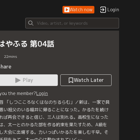
Watch now
Login
はやふる 第04話
22
mins
Share
Play
Watch Later
 you the member?
Login
首 「しつこころなくはなのちるらむ」／新は、一家で具
悪い祖父のいる福井に帰ることになった。かるたを続け
れば再会できると信じ、三人は別れる。高校生になった
は、太一とのかるた部を作る約束を果たすため、A級を
し大会に出場する。力いっぱいかるたを楽しむ千早。そ
千早をみて、太一の心は動かされていく…。