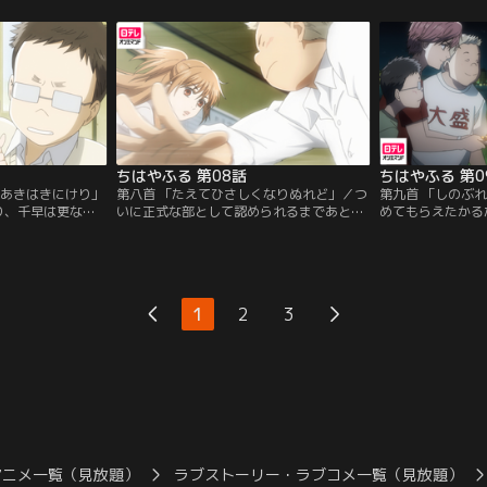
対抗心から、大会
と源平戦で戦う三人の姿を見た原田は、千
生になった千早は
んでしまう。さす
早の才能を見抜き、入会を勧める。原田か
る約束を果たすた
は札が思うように
ら「百人友達ができたと思って仲よくなり
出場する。力いっ
太一と戦うこと
なさい」と教えられた千早は自分の夢を見
早。そんな千早を
つめ始める。
れていく…。
ちはやふる 第08話
ちはやふる 第0
ねあきはきにけり」
第八首 「たえてひさしくなりぬれど」／つ
第九首 「しのぶ
り、千早は更なる
いに正式な部として認められるまであと1
めてもらえたかる
まずスカウトした
人。千早達は勧誘活動を続けていたがなか
大会に出ると宣言
位の駒野勉。彼を
なか入部希望者が見つからない。そんなあ
くんは戸惑うが、
る千早。しかし、
る日、小学生の時にかるたで対決した肉ま
の相手をする。「
難し勉強を理由に
ん君をみつける。肉まん君はテニス部に入
ムになりたい。」
1回やればわかる
っていて、かるた部には入らないという。
元、更なる上達を
1
2
3
り部室へ連れてき
しかし、肉まん君が本当はまだかるたが好
うことに。
きだと見抜いた千早はかるた勝負を持ちか
ける。
アニメ一覧（見放題）
ラブストーリー・ラブコメ一覧（見放題）