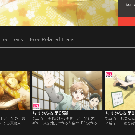
Seri
ated Items
Free Related Items
ちはやふる 第03話
ちはやふる 第0
に」／千早の一言
第三首 「ふれるしらゆき」／千早と太一、
第四首 「しつこ
にする真島太一ら
新の三人は地元のかるた会の「白波かるた
／新は、一家で具
た大会で勝負をす
会」を訪れ、責任者の原田や同年代の木梨
に帰ることになっ
嫌いな太一は、千
浩（ヒョロくん）らに出会う。ヒョロくん
ば再会できると信