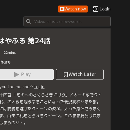
Watch now
Login
はやふる 第24話
22
mins
Share
Play
Watch Later
 you the member?
Login
十四首 「をのへのさくらさきにけり」／太一の家でクイ
戦、名人戦を観戦することになった瑞沢高校かるた部。
には変貌を遂げたクイーンの姿が。太った身体でうまく
ず、由美に札をとられるクイーン。このまま勝負は決ま
しまうのか…。