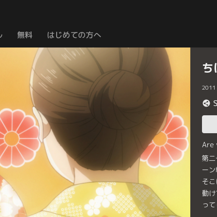
ル
無料
はじめての方へ
ち
2011
Are
第二
ーン
そこ
動け
って