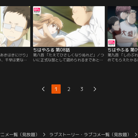
対抗心から、大会
と源平戦で戦う三人の姿を見た原田は、千
生になった千早は
んでしまう。さす
早の才能を見抜き、入会を勧める。原田か
る約束を果たすた
は札が思うように
ら「百人友達ができたと思って仲よくなり
出場する。力いっ
太一と戦うこと
なさい」と教えられた千早は自分の夢を見
早。そんな千早を
つめ始める。
れていく…。
ちはやふる 第08話
ちはやふる 第0
ねあきはきにけり」
第八首 「たえてひさしくなりぬれど」／つ
第九首 「しのぶ
り、千早は更なる
いに正式な部として認められるまであと1
めてもらえたかる
まずスカウトした
人。千早達は勧誘活動を続けていたがなか
大会に出ると宣言
位の駒野勉。彼を
なか入部希望者が見つからない。そんなあ
くんは戸惑うが、
る千早。しかし、
る日、小学生の時にかるたで対決した肉ま
の相手をする。「
難し勉強を理由に
ん君をみつける。肉まん君はテニス部に入
ムになりたい。」
1回やればわかる
っていて、かるた部には入らないという。
元、更なる上達を
1
2
3
り部室へ連れてき
しかし、肉まん君が本当はまだかるたが好
うことに。
きだと見抜いた千早はかるた勝負を持ちか
ける。
アニメ一覧（見放題）
ラブストーリー・ラブコメ一覧（見放題）