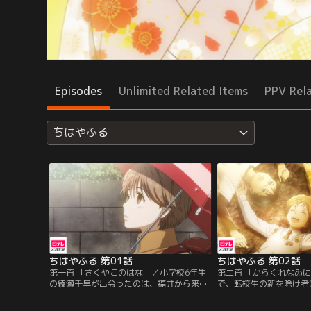
Episodes
Unlimited Related Items
PPV Rel
ちはやふる
ちはやふる 第01話
ちはやふる 第02話
第一首 「さくやこのはな」／小学校6年生
第二首 「からくれなゐ
の綾瀬千早が出会ったのは、福井から来た
で、転校生の新を除け者
転校生・綿谷 新。大人しくて無口な新に
クラスメイトと新はかる
は、意外な特技があった。それは、小倉百
ることになった。負けず