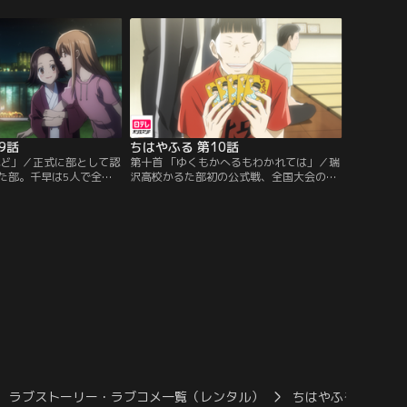
、太一とのかるた部を作
をしようと提案する千早に対し、冷たくつ
め、A級を目指し大会に
き放す新。そこには昔の新はいない、真実
ぱいかるたを楽しむ千
を知りたい千早は…。
みて、太一の心は動かさ
9話
ちはやふる 第10話
れど」／正式に部として認
第十首 「ゆくもかへるもわかれては」／瑞
た部。千早は5人で全国
沢高校かるた部初の公式戦、全国大会の東
。初心者の奏ちゃんと机
京予選が始まった。順調に予選を勝ち抜い
千早は手加減なしで二人
ていく瑞沢高校。予選を通して1人だけ1勝
かるた部のみんなとチー
もできなかった机くんは、自分は必要ない
という千早の強い思いの
のではないかと落ち込み、試合に出ないと
目指し、5人は合宿を行
言い出した。机くんの心情を察した太一は
1つの決断をする。部長としてチームを一
つにするために…。
ラブストーリー・ラブコメ一覧（レンタル）
ちはやふる
ち