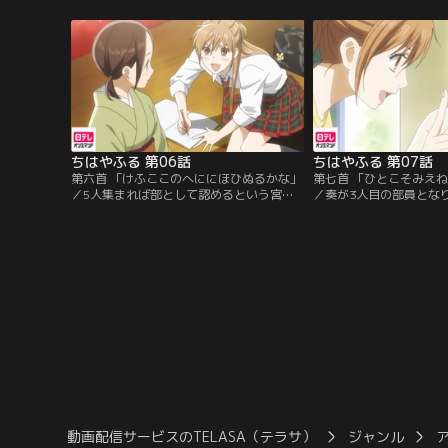
人一首競技かるた。千早は、夢中になって
早と親しくなった新への
札を払う新の姿に衝撃を受ける。
の途中で新のメガネを盗
がの新も、メガネ無しで
取れず、代わりに千早が
に…。
ちはやふる 第06話
ちはやふる 第07話
第六首 「けふここのへににほひぬるかな」
第七首 「ひとこそみえ
／5人集まれば部として認めるという宮内
／奏が3人目の部員とな
先生の言葉を胸に、千早は部員を集め始め
部員獲得に動き出した。
る。ある日、古典が大好きで呉服屋の娘で
のは同じクラスで学年2
ある大江奏がかるた部を訪れる。優美な宮
『机くん』と呼び勧誘す
廷遊びとしてのかるたと競技かるたの差に
彼はかるたを遊びだと批
愕然とする奏。そんな奏に競技かるたの楽
興味を示してくれない。
しさを知ってもらいたい千早は…。
と千早は机くんを無理や
て…。
動画配信サービスのTELASA（テラサ）
ジャンル