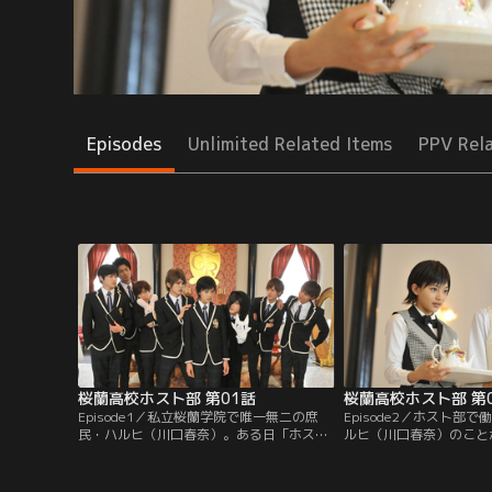
Episodes
Unlimited Related Items
PPV Rel
桜蘭高校ホスト部 第01話
桜蘭高校ホスト部 第
Episode1／私立桜蘭学院で唯一無二の庶
Episode2／ホスト部
民・ハルヒ（川口春奈）。ある日「ホスト
ルヒ（川口春奈）のこと
部」に迷いこんだハルヒは、部長の環（山
らない環（山本裕典）。
本裕典）に命ぜられるままホストデビュー
あることがバレたら、ホ
することに。
くなると言われ…。