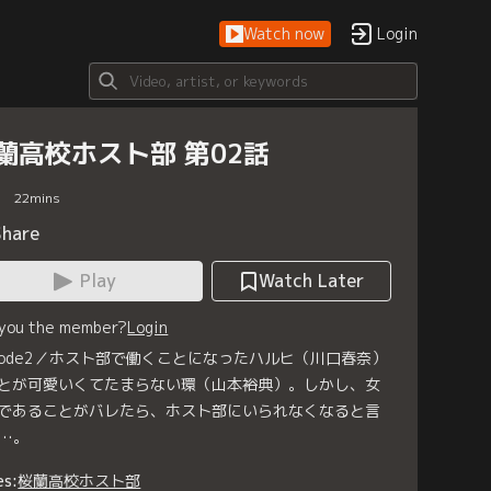
Watch now
Login
蘭高校ホスト部 第02話
22
mins
Share
Play
Watch Later
 you the member?
Login
isode2／ホスト部で働くことになったハルヒ（川口春奈）
とが可愛いくてたまらない環（山本裕典）。しかし、女
であることがバレたら、ホスト部にいられなくなると言
…。
es:
桜蘭高校ホスト部