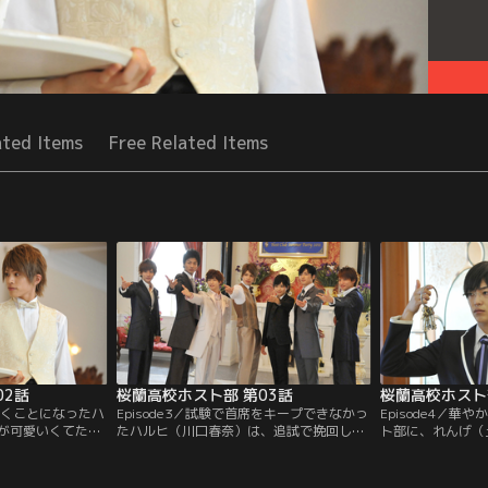
ated Items
Free Related Items
02話
桜蘭高校ホスト部 第03話
桜蘭高校ホスト
で働くことになったハ
Episode3／試験で首席をキープできなかっ
Episode4／
が可愛いくてたま
たハルヒ（川口春奈）は、追試で挽回しな
ト部に、れんげ（
しかし、女の子で
いと退学となる為、ホスト部を休みたいと
（山本裕典）をい
スト部にいられな
言い出す。そこで、環（山本裕典）らホス
「私だけの王子様
ト部員は…。
に抱きつくが…。