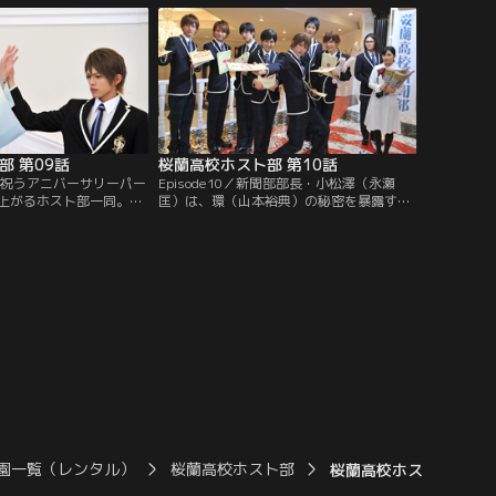
部 第09話
桜蘭高校ホスト部 第10話
創部を祝うアニバーサリーパー
Episode10／新聞部部長・小松澤（永瀬
上がるホスト部一同。そ
匡）は、環（山本裕典）の秘密を暴露する
）の祖母・静江（江波杏
記事を出そうと画策していた。偶然その企
かし、静江は駆け寄る環
みを立ち聞きしてしまったハニー先輩（千
葉雄大）は…。
園一覧（レンタル）
桜蘭高校ホスト部
桜蘭高校ホスト部 第02