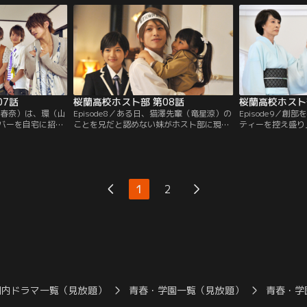
07話
桜蘭高校ホスト部 第08話
桜蘭高校ホスト
川口春奈）は、環（山
Episode8／ある日、猫澤先輩（竜星涼）の
Episode9／
バーを自宅に招く
ことを兄だと認めない妹がホスト部に現れ
ティーを控え盛り
興味津々のメンバ
る。ハルヒ（川口春奈）の言葉を聞いた環
こへ環（山本裕典
・蘭花（戸次重
（山本裕典）は『猫澤兄妹仲良し大作戦』
子）が現れる。し
を考えるが…。
の手を払い…。
1
2
国内ドラマ一覧（見放題）
青春・学園一覧（見放題）
青春・学