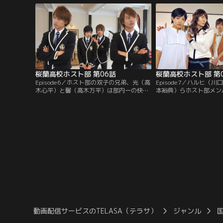
桜蘭高校ホスト部 第06話
桜蘭高校ホスト部 第
Episode6／ホスト部の双子の兄弟、光（高
Episode7／ハルヒ（
木心平）と馨（高木万平）は部内一の快楽
本裕典）らホスト部メン
主義。ハルヒ（川口春奈）らにいたずらを
羽目に。庶民の暮らしに
仕掛け楽しんでいたが、壮絶な兄弟ゲンカ
ー。そこに、ハルヒの父
が勃発し…。
幸）が帰宅する。
動画配信サービスのTELASA（テラサ）
ジャンル