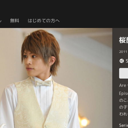
ル
無料
はじめての方へ
桜
2011
Are
Ep
のこ
の子
われ
Seri