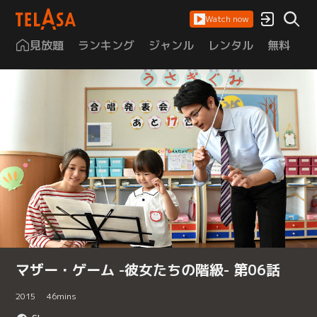
Watch now
見放題
ランキング
ジャンル
レンタル
無料
は
マザー・ゲーム -彼女たちの階級- 第06話
2015
46
mins