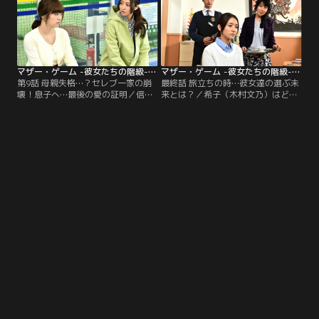
乃）は、秀徳との関係にある決断を
をしていた…。
下す…。
マザー・ゲーム -彼女たちの階級- 第09話
マザー・ゲーム -彼女たちの階級- 第10話（最終話）
第9話 母親失格…？セレブ一家の崩
最終話 旅立ちの時…彼女達の選ぶ未
壊！息子へ…最後の愛の証明／信
来とは？／希子（木村文乃）はどう
（五十嵐陽向）が試験会場からいな
にか毬絵（檀れい）の力になろうと
くなったことを知った希子（木村文
するが、毬絵は自分を責めるばかり
乃）。毬絵（檀れい）を心配する希
で入り込む隙がない。そして、事態
子は、以前、彬（望月歩）を見かけ
が変わらないまま卒園式を迎える時
た交差点に自転車を走らせる…。
期になる…。