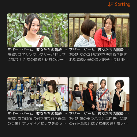
Sorting
マザー・ゲーム -彼女たちの階級- 第01話
マザー・ゲーム -彼女たちの階級- 第02話
第1話 庶民シングルマザーがセレブ
第2話 女の幸せは何で決まる？隠さ
に挑む！？ 女の階級と暗黙のルール
れた素顔と母の涙／聡子（長谷川京
／富裕層が集まる名門幼稚園に息子
子）は希子（木村文乃）の前で、園
の入園を決めたバツイチ・シングル
長のフミ（室井滋）に希子親子の退
マザーの蒲原希子（木村文乃）。園
園を求め、嘆願書を提出。さらに、
内で中高時代の同級生・神谷由紀
希子は遠足が現地集合と知り、窮地
（貫地谷しほり）を発見する
に立たされる…。
が……。
マザー・ゲーム -彼女たちの階級- 第03話
マザー・ゲーム -彼女たちの階級- 第04話
第3話 女の価値は何で決まる？母親
第4話 姑のモラハラと耳栓夫…父親
の見栄とプライド／セレブを装って
の存在意義とは？女達の光と影／イ
いた由紀（貫地谷しほり）は、お金
ベント準備で聡子（長谷川京子）の
に困りパチンコに通っていた。希子
家を訪れた希子（木村文乃）は、聡