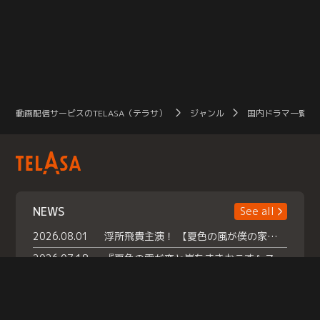
動画配信サービスのTELASA（テラサ）
ジャンル
国内ドラマ一覧（
NEWS
See all
2026.08.01
浮所飛貴主演！ 【夏色の風が僕の家にやってきた】 本日よりテラサで独占配信スタート！
2026.07.18
『夏色の雲が恋と嵐をまきおこす』スペシャルメイキング 【Part1】2026年７月18日（土）23時30分～配信スタート！話題のシーンの裏側を大公開！豪華キャスト大集合！ 『武宮家 真夏の家族会議』開催！
2026.07.15
救命医・遥（今田）の《心揺さぶる過去》や、 麻酔科医・権野（船越英一郎）の《謎多きプライベート》など… 《知られざるエピソード》を独占配信！