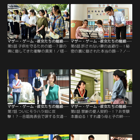
（木村文乃）は由紀を非難するが、
子の家族の意外な一面を知る。ま
逆に誰にも嘘をついていないのかと
た、奈良岡塾に特待生として陽斗
詰められてしまう…。
（横山歩）を迎えると言われ……。
マザー・ゲーム -彼女たちの階級- 第05話
マザー・ゲーム -彼女たちの階級- 第06話
第5話 子供を守るための嘘…？扉の
第6話 許されない妻の逃避行…！秘
奥に隠してきた衝撃の真実！／毬絵
密の裏に隠された本当の顔…？／し
（檀れい）に誘われ、フネ（室井
ずく幼稚園では、合唱発表会の準備
滋）の塾が開催するサマースクール
に取りかかろうとしていた。園長の
に参加することにした希子（木村文
フミ（室井滋）は指揮者に、希子の
乃）。当日、そこに秀徳（岡田義
息子・陽斗（横山歩）を指名すると
徳）が現れて……。
言い出し……。
マザー・ゲーム -彼女たちの階級- 第07話
マザー・ゲーム -彼女たちの階級- 第08話
第7話 ついにモラハラ姑に反
第8話 禁断の愛人契約…！？お受験
撃！？…合唱発表会で涙する女達の
本番迫る！すれ違う母と子の絆…／
事情／陽斗（横山歩）は、合唱発表
希子（木村文乃）は陽斗（横山歩）
会の招待状を持って、父・秀徳（岡
を受験させることを決意。聡子（長
田義徳）を待ち続けていた。そんな
谷川京子）はそんな希子を見て、口
陽斗の姿を見ていた希子（木村文
ではきついことを言いながらも心配