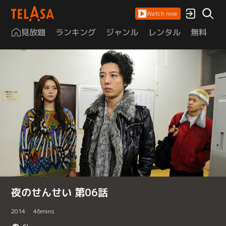
Watch now
見放題
ランキング
ジャンル
レンタル
無料
は
夜のせんせい 第06話
2014
46
mins