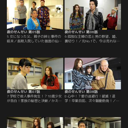
り…。
（観月ありさ）に通達し…。
夜のせんせい 第05話
夜のせんせい 第06話
5 女になった父、親子の絆と事件の
6 孤独な主婦の恋と男の野望、嘘、
結末／長期入院していた強面の仙波
裏切り！／元No.1で、今は売れない
（大杉漣）が、女装して学校に現
ホストの一郎（高橋一生）が主婦の
れ、皆を驚かせる。桜（観月あり
真理（堀内敬子）に急接近。それを
さ）はサッカー経験者の仙波に球技
知った桜（観月ありさ）は、一郎が
大会でフットサルに出場するよう要
真理を騙そうとしているのではと思
請し…。
い…。
夜のせんせい 第07話
夜のせんせい 第08話
7 学校で殺人事件発生！？18歳少女
8 心中！？愛の逃避行！破滅！退
が告白！家族の秘密と決断／かえで
学！卒業目前、次々騒動勃発！／優
（新川優愛）は、玲（山本舞香）に
奈（滝裕可里）のウェディングパー
貸したパソコンから「殺人サイト」
ティーを計画する桜（観月あり
など闇サイトの閲覧履歴を発見す
さ）。しかし、優奈の祖父・高倉
る。事情を聞き出そうと玲に接触す
（織本順吉）が優奈の結婚相手の祖
る桜（観月ありさ）だが…。
母（岩本多代）と駆け落ちし騒ぎ