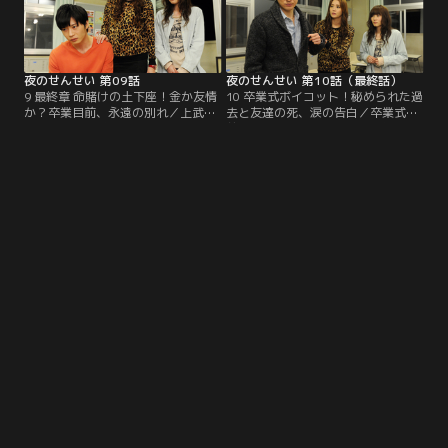
に…。
夜のせんせい 第09話
夜のせんせい 第10話（最終話）
9 最終章 命賭けの土下座！金か友情
10 卒業式ボイコット！秘められた過
か？卒業目前、永遠の別れ／上武
去と友達の死、涙の告白／卒業式目
（田中圭）が代表を務める会社が、
前に大澤（山本耕史）が、手紙を残
外資系の企業にTOBを仕掛けられて
して姿を消した。桜（観月ありさ）
いるとの報道が。なんとかTOBを阻
は、絶対にクラス全員で卒業すると
止しようと資金繰りに奔走する上武
言い、クラスメイト全員に大澤を探
だが、黒い噂が出回り…。
し出すよう指示するが…。