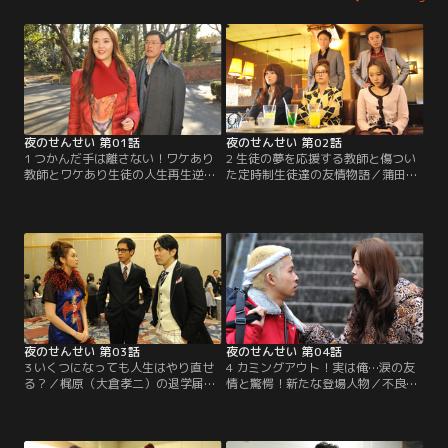
夜のせんせい 第01話
夜のせんせい 第02話
1 つかんだ手は離さない！ワケあり
2 生徒の夢を応援する教師と傷つい
教師とワケあり生徒の人生再生逆転
た定時制生徒達の友情物語／蒲田美
ストーリー／夜野桜（観月ありさ）
少女クラブ所属の桃（清水くるみ）
は様々な職業を転々としたスナック
は芸能活動が校則違反だと退学を言
のママ。そんな桜は、常連客の教
い渡される。桜（観月ありさ）は桃
師・砂川誠（光石研）のスカウトに
がオーディションで賞をとったら活
より、定時制高校の教職に就くこと
動を認めるよう校長に迫る。
になるが…。
夜のせんせい 第03話
夜のせんせい 第04話
3 いくつになっても人生はやり直せ
4 カミングアウト！実は俺…涙の友
る？／梶原（大倉孝二）の退学届を
情と驚愕！新たな登場人物／不良の
偶然受け取った桜（観月ありさ）。
カリスマ、大東京連合の元総長と噂
撤回させるため出版社のパーティー
され怖れられる宇垣（太賀）。柳島
に連れていくと、梶原と同期の人気
校長（中原丈雄）は「宇垣が暴力沙
漫画家の胡桃（袴田吉彦）の姿があ
汰を起こしたら即退学にする」と桜