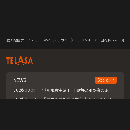
動画配信サービスのTELASA（テラサ）
ジャンル
国内ドラマ一覧（
NEWS
See all
2026.08.01
浮所飛貴主演！ 【夏色の風が僕の家にやってきた】 本日よりテラサで独占配信スタート！
2026.07.18
『夏色の雲が恋と嵐をまきおこす』スペシャルメイキング 【Part1】2026年７月18日（土）23時30分～配信スタート！話題のシーンの裏側を大公開！豪華キャスト大集合！ 『武宮家 真夏の家族会議』開催！
2026.07.15
救命医・遥（今田）の《心揺さぶる過去》や、 麻酔科医・権野（船越英一郎）の《謎多きプライベート》など… 《知られざるエピソード》を独占配信！