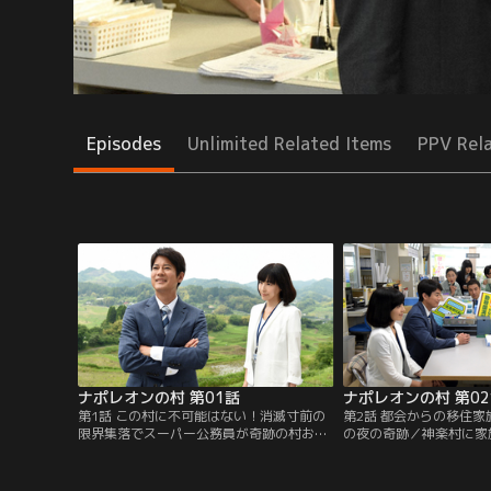
Episodes
Unlimited Related Items
PPV Rel
ナポレオンの村 第01話
ナポレオンの村 第0
第1話 この村に不可能はない！消滅寸前の
第2話 都会からの移住
限界集落でスーパー公務員が奇跡の村おこ
の夜の奇跡／神楽村に家
し／都庁の役人・浅井栄治（唐沢寿明）
た。娘のヒロミ（山口ま
は、星河市にある限界集落「神楽村」で村
母親（菅野美穂）におい
おこしをすることに。最初の仕事は祭りの
せたいと相談された浅井