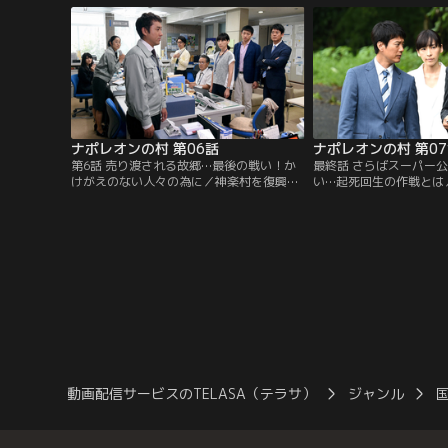
実行委員で、渡された予算はたったの1万
お粥作りに挑戦する。
円だった…。
ナポレオンの村 第06話
ナポレオンの村 第0
第6話 売り渡される故郷…最後の戦い！か
最終話 さらばスーパー
けがえのない人々の為に／神楽村を復興さ
い…起死回生の作戦とは
せたとして世間から称賛される福本（沢村
志（西村雅彦）は、浅井
一樹）は、廃村計画を進められなくなる。
法をモデルケースにして
だが、根も葉もない悪評がネットに上が
を一気に立て直すと宣言
り、村に観光客が来なくなり…。
にはいかないと浅井は訴
動画配信サービスのTELASA（テラサ）
ジャンル