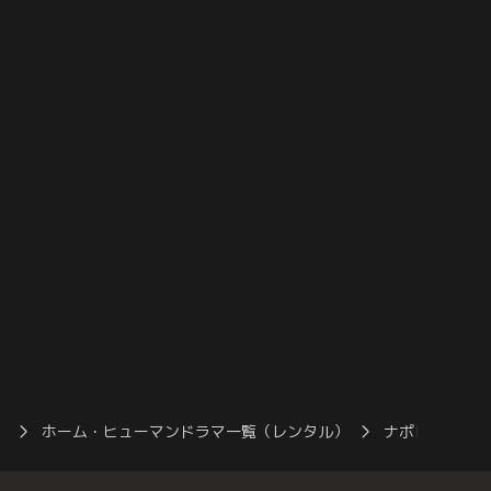
令に従うべきか悩む。
採石場をテーマパークにしようと動き出
す。
）
ホーム・ヒューマンドラマ一覧（レンタル）
ナポレオンの