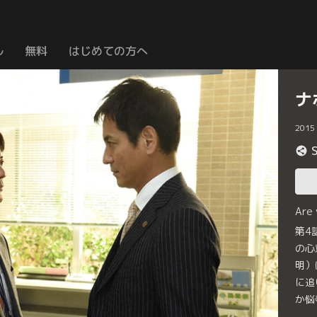
ル
無料
はじめての方へ
ナ
2015
Are
第4
の心
明）
に追
か悩