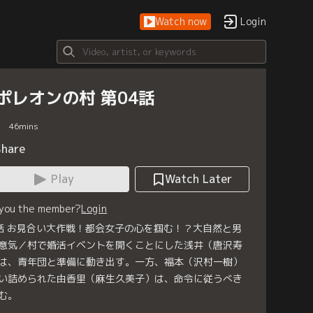
Watch now
Login
ポレオンの村 第04話
46
mins
Share
Play
Watch Later
 you the member?
Login
話 お見合い大作戦！都会女子の心を掴む！？大自然と男
意気／村で婚活イベントを開くことにした浅井（唐沢寿
は、青年団と準備に動き出す。一方、福本（沢村一樹）
い詰められた由香里（麻生久美子）は、命令に従うべき
む。