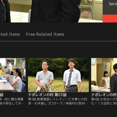
Seri
ated Items
Free Related Items
2話
ナポレオンの村 第03話
ナポレオンの村 
家族…母に贈る真夏
第3話 絶景滝壺レストラン！亡き妻との約
第4話 お見合い
族が移住してき
束…30年越しプロポーズ／神楽村の食材で
む！？大自然と男
ゆ）から入院中の
絶品料理を作る東山勝己（梅沢富美男）と
ントを開くことに
しいお粥を食べさ
出会った浅井（唐沢寿明）。勝己の亡き妻
は、青年団と準備
（唐沢寿明）は、
の夢を聞いた浅井はその夢を叶えるため
（沢村一樹）に追