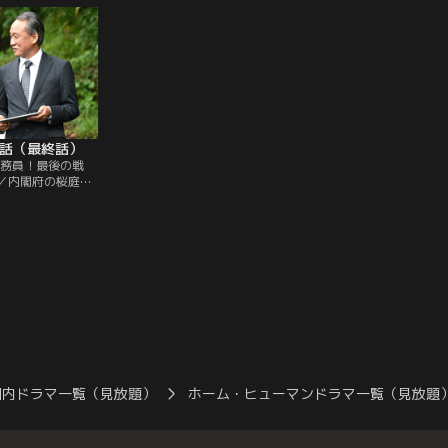
「滝壺レストラン」を開こうとする。
生久美子）は、命
7話（最終話）
公務員！最後の戦
／内閣府の桜庭剛
（唐沢寿明）の手
、日本の限界集落
。マニュアル通り
えるが…。
国内ドラマ一覧（見放題）
ホーム・ヒューマンドラマ一覧（見放題