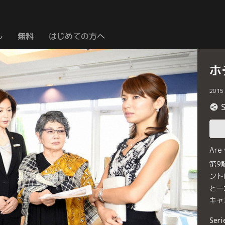
ル
無料
はじめての方へ
ホ
2015
Are
第9
ント
と一
キャ
Seri