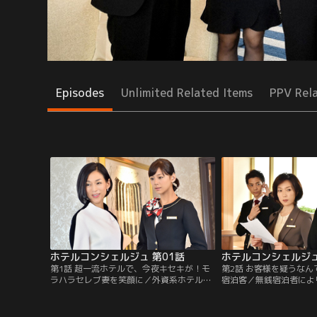
Episodes
Unlimited Related Items
PPV Rel
ホテルコンシェルジュ 第01話
ホテルコンシェルジュ
第1話 超一流ホテルで、今夜キセキが！モ
第2話 お客様を疑うな
ラハラセレブ妻を笑顔に／外資系ホテル
宿泊客／無銭宿泊者によ
「ホテルフォルモント」の新米コンシェル
テルが被害を受けていた
ジュ・天野塔子（西内まりや）は、VIP
由美）は塔子（西内まり
客・海宝沙知（鈴木保奈美）の急な要望を
ックイン時に客から預か