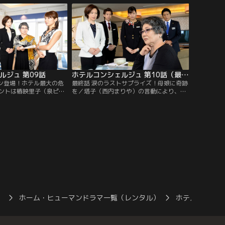
客で…。
よう協力することになる。
ルジュ 第09話
ホテルコンシェルジュ 第10話（最終話）
ドン登場！ホテル最大の危
最終話 涙のラストサプライズ！母娘に奇跡
ントは椿映里子（泉ピン
を／塔子（西内まりや）の言動により、映
る大手エステ企業と一大
里子社長（泉ピン子）はイベント中止とキ
めることに。会見当日、
ャンペーン白紙を宣言。一方、映里子から
ペーンガール候補の発表
極秘文書の作成を頼まれた本城（三浦翔
平）は…。
）
ホーム・ヒューマンドラマ一覧（レンタル）
ホテルコンシ