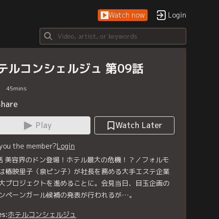
Watch now
Login
テルコンシェルジュ 第09話
45
mins
Share
Play
Watch Later
 you the member?
Login
話 美容界のドン登場！ホテル最大の危機！？／フォルモ
は椿映里子（泉ピン子）が社長を務める大手エステ企業
大プロジェクトを進めることに。会見当日、目玉企画の
ンペーンガール候補の発表が行われるが…。
es:
ホテルコンシェルジュ