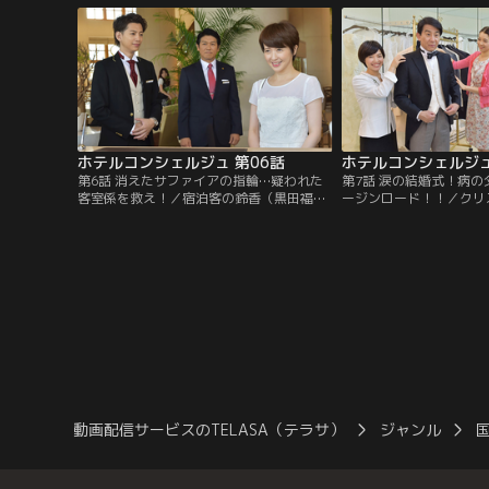
不安ながらも了承してしまい…。
徹底させるが…。
ホテルコンシェルジュ 第06話
ホテルコンシェルジュ
第6話 消えたサファイアの指輪…疑われた
第7話 涙の結婚式！病
客室係を救え！／宿泊客の鈴香（黒田福
ージンロード！！／クリ
美）が指輪を紛失し、客室係の亜里砂（夏
ントで結婚式を挙げる美
菜）が盗んだと疑われてしまう。防犯カメ
父親は末期がんに侵され
ラの映像には、亜里砂が1人で鈴香の客室
介（須田邦裕）は式を早
に入っていく姿があり…。
内まりや）に相談するが
動画配信サービスのTELASA（テラサ）
ジャンル