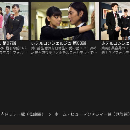
は振り回されることに。
くる、やや過剰な
 第07話
ホテルコンシェルジュ 第08話
ホテルコンシェ
の父に贈る奇跡のバ
第8話 生意気な研修生に愛の壁ドン！諦め
第9話 美容界の
スマスにフォルモ
た夢を取り戻せ／ホテルフォルモントでホ
機！？／フォルモ
香（藤澤恵麻）の
テル専門学校生向けの合宿研修が行われ
子）が社長を務め
ていた。新郎・俊
る。塔子（西内まりや）や本城（三浦翔
プロジェクトを進
めたいと塔子（西
平）らは、やる気のない生徒・保科（間宮
目玉企画のキャン
…。
祥太朗）に手を焼くことに。
が行われるが…。
国内ドラマ一覧（見放題）
ホーム・ヒューマンドラマ一覧（見放題