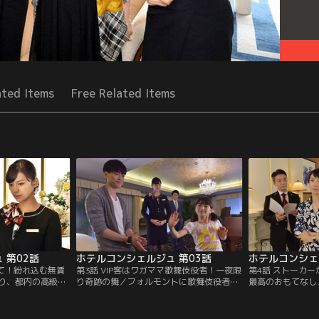
ated Items
Free Related Items
 第02話
ホテルコンシェルジュ 第03話
ホテルコンシェ
んて！紛れ込む無賃
第3話 VIP客はワガママ歌舞伎役者！一夜限
第4話 ストーカ
り、都内の高級ホ
り奇跡の舞／フォルモントに歌舞伎役者の
最高のおもてなし
。美穂子（若村麻
松山惣太郎（大東駿介）がやってきた。思
平）目当てのみゆ
や）たちに、チェ
いつきで前言を変更する惣太郎に、塔子
お客様がやってき
り金を頂くことを
（西内まりや）と客室係の亜里砂（夏菜）
用する度にプレゼ