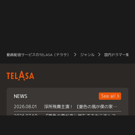
動画配信サービスのTELASA（テラサ）
ジャンル
国内ドラマ一覧（
NEWS
See all
2026.08.01
浮所飛貴主演！ 【夏色の風が僕の家にやってきた】 本日よりテラサで独占配信スタート！
2026.07.18
『夏色の雲が恋と嵐をまきおこす』スペシャルメイキング 【Part1】2026年７月18日（土）23時30分～配信スタート！話題のシーンの裏側を大公開！豪華キャスト大集合！ 『武宮家 真夏の家族会議』開催！
2026.07.15
救命医・遥（今田）の《心揺さぶる過去》や、 麻酔科医・権野（船越英一郎）の《謎多きプライベート》など… 《知られざるエピソード》を独占配信！