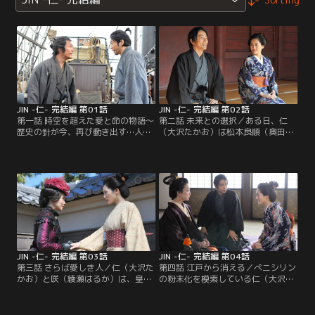
JIN -仁- 完結編 第01話
JIN -仁- 完結編 第02話
第一話 時空を超えた愛と命の物語～
第二話 未来との選択／ある日、仁
歴史の針が今、再び動き出す…人は
（大沢たかお）は松本良順（奥田達
人でしか救えない／南方仁（大沢た
士）から脚気の疑いがある皇女和宮
かお）が幕末の江戸に迷い込んで2
（黒川智花）に安道名津＜あんドー
年。京都で怪我人の治療に当たって
ナツ＞を献上してほしいと頼まれる
いた仁は、新選組に連れ去られてし
が…。
まう。そこには、西郷隆盛（藤本隆
宏）がいて…。
JIN -仁- 完結編 第03話
JIN -仁- 完結編 第04話
第三話 さらば愛しき人／仁（大沢た
第四話 江戸から消える／ペニシリン
かお）と咲（綾瀬はるか）は、皇女
の粉末化を模索している仁（大沢た
和宮（黒川智花）に献上した安道名
かお）の元へ多紀（相島一之）がや
津に砒素を盛った疑いを掛けられ、
って来る。川越藩主の妻・恵姫（緒
毒殺未遂の容疑で牢屋敷に入れられ
川たまき）のコブを治療してほしい