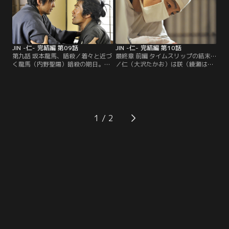
JIN -仁- 完結編 第09話
JIN -仁- 完結編 第10話
第九話 坂本龍馬、暗殺／着々と近づ
最終章 前編 タイムスリップの結末…
く龍馬（内野聖陽）暗殺の期日。自
／仁（大沢たかお）は咲（綾瀬はる
らの手で龍馬を助けると決心した仁
か）と佐分利（桐谷健太）と共に龍
（大沢たかお）は、咲（綾瀬はる
馬（内野聖陽）の大手術に臨む。一
か）、佐分利（桐谷健太）と共に京
方、江戸では仁友堂に、にせ薬の製
へ向うが…。
法を教えた容疑が持ち上がり…。
1