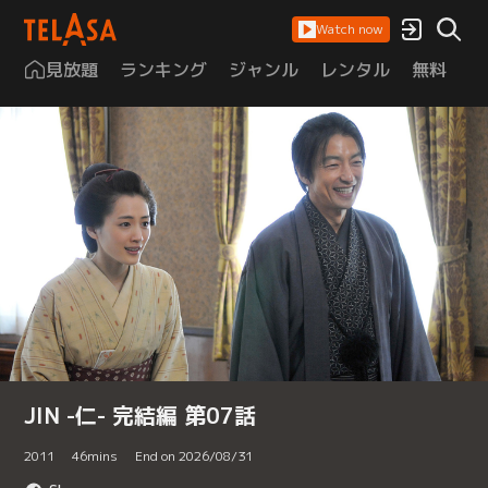
Watch now
見放題
ランキング
ジャンル
レンタル
無料
は
JIN -仁- 完結編 第07話
2011
46
mins
End on 2026/08/31