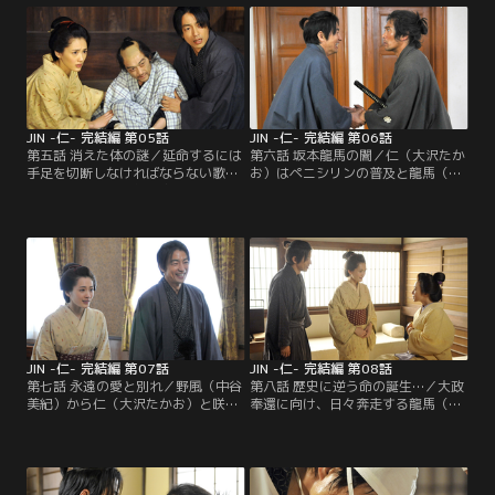
てしまい…。
と言うのだが…。
JIN -仁- 完結編 第05話
JIN -仁- 完結編 第06話
第五話 消えた体の謎／延命するには
第六話 坂本龍馬の闇／仁（大沢たか
手足を切断しなければならない歌舞
お）はペニシリンの普及と龍馬（内
伎役者・坂東吉十郎（吹越満）か
野聖陽）と再会を果たすため、長崎
ら、最後に舞台に立ちたいと治療を
に来ていた。しかし、久しぶりに会
頼まれた仁（大沢たかお）。その姿
った龍馬は、以前の龍馬とはどこか
に突き動かされ仁は…。
違う様子で…。
JIN -仁- 完結編 第07話
JIN -仁- 完結編 第08話
第七話 永遠の愛と別れ／野風（中谷
第八話 歴史に逆う命の誕生…／大政
美紀）から仁（大沢たかお）と咲
奉還に向け、日々奔走する龍馬（内
（綾瀬はるか）宛ての文が届く。そ
野聖陽）。一方、お産を控えた野風
こには正式に国際結婚が決まり、婚
（中谷美紀）のお腹の子が逆子だと
礼に来てほしいと記されていた。2
わかり、陣痛が始まる中、仁（大沢
人が横浜へ向かうと…。
たかお）はある決断をする。