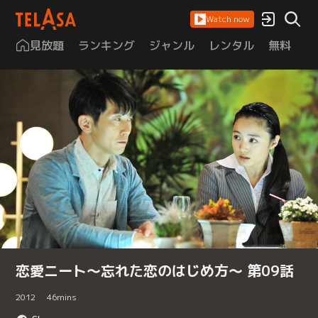
Watch now
見放題
ランキング
ジャンル
レンタル
無料
は
恋愛ニート～忘れた恋のはじめ方～ 第09話
2012
46
mins