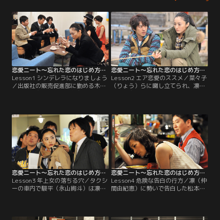
恋愛ニート～忘れた恋のはじめ方～ 第01話
恋愛ニート～忘れた恋のはじめ方～ 第02話
Lesson1 シンデレラになりましょう
Lesson2 エア恋愛のススメ／菜々子
／出版社の販売促進部に勤める木下
（りょう）らに囃し立てられ、凛
凛（仲間由紀恵）は、親友・渡辺美
（仲間由紀恵）は松本（佐々木蔵之
帆（市川実日子）の「離婚式」に出
介）ら3人とデートをすることに。
席。そこで歯科医の松本直哉（佐々
デートに疲れ果てる凛だが、駿平
木蔵之介）らと知り合うが…。
（永山絢斗）に突然キスされ…。
恋愛ニート～忘れた恋のはじめ方～ 第03話
恋愛ニート～忘れた恋のはじめ方～ 第04話
Lesson3 年上女の落ちる穴／タクシ
Lesson4 危険な告白の行方／凛（仲
ーの車内で駿平（永山絢斗）は凛
間由紀恵）に勢いで告白した松本
（仲間由紀恵）に告白する。その
（佐々木蔵之介）に、美帆（市川実
後、凛を家まで送った松本（佐々木
日子）が積極的にアプローチを開
蔵之介）は、妹弟の親代わりとして
始。一方、菜々子（りょう）はなか
頑張る凛を垣間見て…。
なか理想の男性に出会えず…。