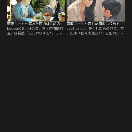
恋愛ニート～忘れた恋のはじめ方～ 第09話
恋愛ニート～忘れた恋のはじめ方～ 第10話（最終話）
Lesson9 8年分の涙／凛（仲間由紀
Last Lesson 失くした恋の見つけ方
恵）は偶然「ぼんやりするバー」で
／松本（佐々木蔵之介）と別れた凛
連絡が取れなくなっていた松本
（仲間由紀恵）は、『忘れた恋のは
（佐々木蔵之介）と遭遇。「どうし
じめ方』の著者・ゆあんのトークシ
て連絡をくれなかったの？」という
ョーの準備に精を出す。一方、松本
凛に対し、松本は…。
は故郷・富山に戻る準備を始め…。