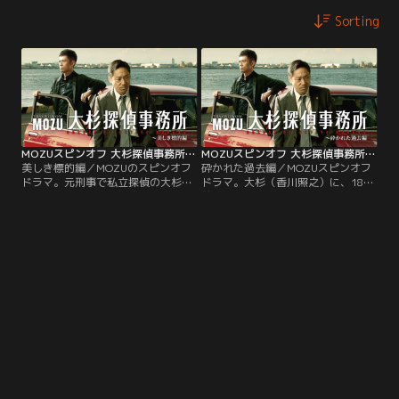
Sorting
MOZUスピンオフ 大杉探偵事務所 -美しき標的編
MOZUスピンオフ 大杉探偵事務所 -砕かれた過去編
美しき標的編／MOZUのスピンオフ
砕かれた過去編／MOZUスピンオフ
ドラマ。元刑事で私立探偵の大杉
ドラマ。大杉（香川照之）に、18年
（香川照之）が、警視庁一の情報
前に死んだはずの双子の妹の捜索依
通・鳴宮（伊藤淳史）と共に、女
頼が来る。調査する中で、大杉が警
優・白石百合（飯島直子）にまつわ
察を辞めたきっかけも明らかになっ
る難事件に挑む！
ていく。