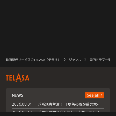
動画配信サービスのTELASA（テラサ）
ジャンル
国内ドラマ一覧（
NEWS
See all
2026.08.01
浮所飛貴主演！ 【夏色の風が僕の家にやってきた】 本日よりテラサで独占配信スタート！
2026.07.18
『夏色の雲が恋と嵐をまきおこす』スペシャルメイキング 【Part1】2026年７月18日（土）23時30分～配信スタート！話題のシーンの裏側を大公開！豪華キャスト大集合！ 『武宮家 真夏の家族会議』開催！