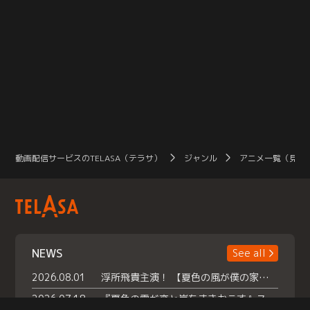
動画配信サービスのTELASA（テラサ）
ジャンル
アニメ一覧（見放
NEWS
See all
2026.08.01
浮所飛貴主演！ 【夏色の風が僕の家にやってきた】 本日よりテラサで独占配信スタート！
2026.07.18
『夏色の雲が恋と嵐をまきおこす』スペシャルメイキング 【Part1】2026年７月18日（土）23時30分～配信スタート！話題のシーンの裏側を大公開！豪華キャスト大集合！ 『武宮家 真夏の家族会議』開催！