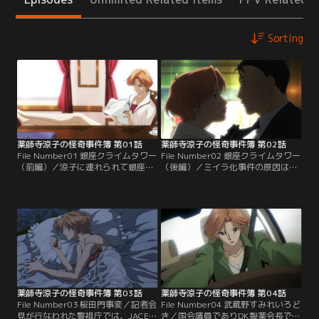
Sorting
薬師寺涼子の怪奇事件簿 第01話
薬師寺涼子の怪奇事件簿 第02話
File Number01 銀座クライムタワー
File Number02 銀座クライムタワー
（前編）／涼子に連れられて銀座に
（後編）／ミイラ化事件の原因は、
向かっていた泉田。そんな2人の前
毒物の混入された輸入食材によるこ
で、人間が瞬時にミイラ化するとい
とがわかった。さらに曽我がその検
う怪奇事件が発生。現場で不審な動
疫を行なっていた「検研」の会長で
きを見せた人影を追跡するが、銀座
あること、そして曽我が月読会の幹
プライムタウン内で見失ってしま
部であることが判明。そんな矢先
う。元・厚生労働省の官僚で、プラ
に、ミイラ化事件の司法解剖を担当
イムタウンのオーナーである曽我篤
した辰見先生の研究所が炎上。事態
彦が捜査に非協力的なため、それ以
が切迫する中、涼子は検研への強制
上の捜査が…。【提供：バンダイチ
捜査を…。【提供：バンダイチャン
ャンネル】
ネル】
薬師寺涼子の怪奇事件簿 第03話
薬師寺涼子の怪奇事件簿 第04話
File Number03 桜田門事変／記者会
File Number04 武蔵野すみれいろど
見が行なわれた警視庁では、JACES
き／国会議員でありDK製薬会長でも