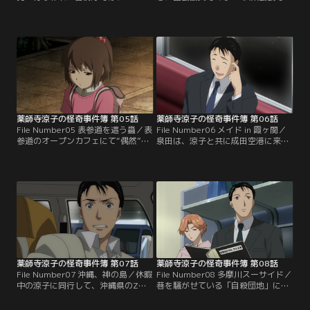
のヘリが現場で目撃されたことが質
ある桂川平蔵にアポなしの面会を申
問されていた。それをきっかけに涼
し込んだ涼子。いったんは断られた
子の傍若無人振りを知った毎朝新聞
ものの、彼女が「54121」と呟くと
の記者が、その存在を知らしめよう
面会を許可される。その数字とは、
と燃えていた。正規な方法では涼子
DK製薬が機密に進めてきた違法の細
の圧力で告発記事を握りつぶされて
胞実験のプロジェクトナンバーであ
しまうため、彼は涼子のスキャンダ
った。その頃、4人の人間が腹を裂
ルな瞬間を狙おうとするが…。【提
かれて殺害される事件が起こってい
供：バンダイチャンネル】
た…。【提供：バンダイチャンネ
ル】
薬師寺涼子の怪奇事件簿 第05話
薬師寺涼子の怪奇事件簿 第06話
File Number05 表参道を這う蟲／表
File Number06 メイド in 霞ヶ関／
参道のオープンカフェにて“偶然”居
泉田は、涼子と共に成田空港に来て
合わせた涼子と、泉田は小学六年生
いた。それは、涼子のパリ別邸のメ
の従妹である真奈の相談に乗ってい
イドであるマリアンヌとリュシエン
た。と、不意に涼子の耳がとらえた
ヌを迎えるためだった。2人を無事
銃声。ただちに現場である青山ブロ
迎えて涼子の自宅へと戻るが、途中
ードウェイへと駆けつけた2人だ
で彼女たちや泉田を乗せた地下鉄が
が、そこにはすでに事切れた多数の
突然急停止してしまう。その先頭車
遺体が転がっていた。その遺体はい
両に駆けつけた彼らは、土煙の中に
ずれも拳銃を所持し、武装をしてい
巨大な生命体の影をとらえて…。
たが…。【提供：バンダイチャンネ
【提供：バンダイチャンネル】
ル】
薬師寺涼子の怪奇事件簿 第07話
薬師寺涼子の怪奇事件簿 第08話
File Number07 沖縄、神の島／休暇
File Number08 多摩川スーサイド／
中の涼子に同行して、沖縄県のZ島
巷を騒がせている「自殺団地」に関
に上陸した泉田。涼子が向かったの
するメールが、刑事部参事官付室に
は、この島にある日本私設警察
寄せられた。それは“音波虫”なるも