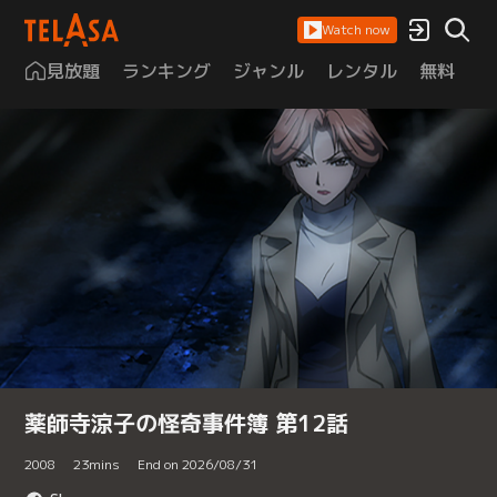
Watch now
見放題
ランキング
ジャンル
レンタル
無料
は
薬師寺涼子の怪奇事件簿 第12話
2008
23
mins
End on 2026/08/31