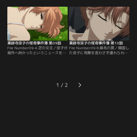
（NPP）の会長である田戸村の別
のが事件を引き起こしているという
荘。彼女によると、マングローブ樹
ものだった。そして、自殺団地から
林に別荘を建てたことから、田戸村
飛び降りた被害者の緑川が勤めてい
は自然活動家に抗議を受けていると
た多摩音響研究所で事件の情報収集
のこと。しかも、別荘を訪れた活動
を行う中、2人は超音波を出す昆虫
家が何人も行方不明になっているら
の研究をしている吾妻という講師と
しく…。【提供：バンダイチャンネ
出会い…。【提供：バンダイチャン
ル】
ネル】
薬師寺涼子の怪奇事件簿 第09話
薬師寺涼子の怪奇事件簿 第10話
File Number09-A 芝の女王／涼子が
File Number09-B 麻布の罠／帰国し
海外へ向かったというニュースを聞
た涼子に有無を言わさず連れられた
いた泉田。同僚たちが鬼の居ぬ間に
泉田は、DK製薬豊洲支部に突入し
洗濯とばかりに喜んでいるが、泉田
た。一企業が敷くには異常に厳重な
は単独で行動した涼子に微かな違和
警備体制をくぐり抜けた涼子たち
感を覚える。そんな中、室町由紀子
は、施設の中枢で涼子にそっくりな
から呼び出しがかかった泉田は、警
少女を発見した。それに驚く暇もな
視庁の中でも機密の多い「警視庁芝
く涼子の指示により、その少女を施
1
庁舎」を牛耳る“芝の女王”に関する
設から連れ去ると、彼女のマンショ
捜査を進めていると彼女から聞
ンで少女を保護するが…。【提供：
き…。【提供：バンダイチャンネ
バンダイチャンネル】
ル】