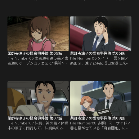
のヘリが現場で目撃されたことが質
ある桂川平蔵にアポなしの面会を申
問されていた。それをきっかけに涼
し込んだ涼子。いったんは断られた
子の傍若無人振りを知った毎朝新聞
ものの、彼女が「54121」と呟くと
の記者が、その存在を知らしめよう
面会を許可される。その数字とは、
と燃えていた。正規な方法では涼子
DK製薬が機密に進めてきた違法の細
の圧力で告発記事を握りつぶされて
胞実験のプロジェクトナンバーであ
しまうため、彼は涼子のスキャンダ
った。その頃、4人の人間が腹を裂
ルな瞬間を狙おうとするが…。【提
かれて殺害される事件が起こってい
供：バンダイチャンネル】
た…。【提供：バンダイチャンネ
ル】
薬師寺涼子の怪奇事件簿 第05話
薬師寺涼子の怪奇事件簿 第06話
File Number05 表参道を這う蟲／表
File Number06 メイド in 霞ヶ関／
参道のオープンカフェにて“偶然”居
泉田は、涼子と共に成田空港に来て
合わせた涼子と、泉田は小学六年生
いた。それは、涼子のパリ別邸のメ
の従妹である真奈の相談に乗ってい
イドであるマリアンヌとリュシエン
た。と、不意に涼子の耳がとらえた
ヌを迎えるためだった。2人を無事
銃声。ただちに現場である青山ブロ
迎えて涼子の自宅へと戻るが、途中
ードウェイへと駆けつけた2人だ
で彼女たちや泉田を乗せた地下鉄が
が、そこにはすでに事切れた多数の
突然急停止してしまう。その先頭車
遺体が転がっていた。その遺体はい
両に駆けつけた彼らは、土煙の中に
ずれも拳銃を所持し、武装をしてい
巨大な生命体の影をとらえて…。
たが…。【提供：バンダイチャンネ
【提供：バンダイチャンネル】
ル】
薬師寺涼子の怪奇事件簿 第07話
薬師寺涼子の怪奇事件簿 第08話
File Number07 沖縄、神の島／休暇
File Number08 多摩川スーサイド／
中の涼子に同行して、沖縄県のZ島
巷を騒がせている「自殺団地」に関
に上陸した泉田。涼子が向かったの
するメールが、刑事部参事官付室に
は、この島にある日本私設警察
寄せられた。それは“音波虫”なるも