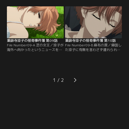
（NPP）の会長である田戸村の別
のが事件を引き起こしているという
荘。彼女によると、マングローブ樹
ものだった。そして、自殺団地から
林に別荘を建てたことから、田戸村
飛び降りた被害者の緑川が勤めてい
は自然活動家に抗議を受けていると
た多摩音響研究所で事件の情報収集
のこと。しかも、別荘を訪れた活動
を行う中、2人は超音波を出す昆虫
家が何人も行方不明になっているら
の研究をしている吾妻という講師と
しく…。【提供：バンダイチャンネ
出会い…。【提供：バンダイチャン
ル】
ネル】
薬師寺涼子の怪奇事件簿 第09話
薬師寺涼子の怪奇事件簿 第10話
File Number09-A 芝の女王／涼子が
File Number09-B 麻布の罠／帰国し
海外へ向かったというニュースを聞
た涼子に有無を言わさず連れられた
いた泉田。同僚たちが鬼の居ぬ間に
泉田は、DK製薬豊洲支部に突入し
洗濯とばかりに喜んでいるが、泉田
た。一企業が敷くには異常に厳重な
は単独で行動した涼子に微かな違和
警備体制をくぐり抜けた涼子たち
感を覚える。そんな中、室町由紀子
は、施設の中枢で涼子にそっくりな
から呼び出しがかかった泉田は、警
少女を発見した。それに驚く暇もな
視庁の中でも機密の多い「警視庁芝
く涼子の指示により、その少女を施
1
庁舎」を牛耳る“芝の女王”に関する
設から連れ去ると、彼女のマンショ
捜査を進めていると彼女から聞
ンで少女を保護するが…。【提供：
き…。【提供：バンダイチャンネ
バンダイチャンネル】
ル】