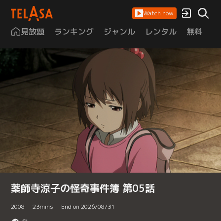
Watch now
見放題
ランキング
ジャンル
レンタル
無料
は
薬師寺涼子の怪奇事件簿 第05話
2008
23
mins
End on 2026/08/31