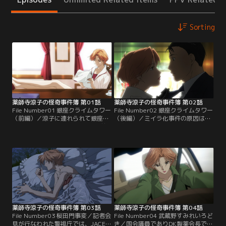
Sorting
薬師寺涼子の怪奇事件簿 第01話
薬師寺涼子の怪奇事件簿 第02話
File Number01 銀座クライムタワー
File Number02 銀座クライムタワー
（前編）／涼子に連れられて銀座に
（後編）／ミイラ化事件の原因は、
向かっていた泉田。そんな2人の前
毒物の混入された輸入食材によるこ
で、人間が瞬時にミイラ化するとい
とがわかった。さらに曽我がその検
う怪奇事件が発生。現場で不審な動
疫を行なっていた「検研」の会長で
きを見せた人影を追跡するが、銀座
あること、そして曽我が月読会の幹
プライムタウン内で見失ってしま
部であることが判明。そんな矢先
う。元・厚生労働省の官僚で、プラ
に、ミイラ化事件の司法解剖を担当
イムタウンのオーナーである曽我篤
した辰見先生の研究所が炎上。事態
彦が捜査に非協力的なため、それ以
が切迫する中、涼子は検研への強制
上の捜査が…。【提供：バンダイチ
捜査を…。【提供：バンダイチャン
ャンネル】
ネル】
薬師寺涼子の怪奇事件簿 第03話
薬師寺涼子の怪奇事件簿 第04話
File Number03 桜田門事変／記者会
File Number04 武蔵野すみれいろど
見が行なわれた警視庁では、JACES
き／国会議員でありDK製薬会長でも