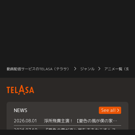
動画配信サービスのTELASA（テラサ）
ジャンル
アニメ一覧（見放
NEWS
See all
2026.08.01
浮所飛貴主演！ 【夏色の風が僕の家にやってきた】 本日よりテラサで独占配信スタート！
2026.07.18
『夏色の雲が恋と嵐をまきおこす』スペシャルメイキング 【Part1】2026年７月18日（土）23時30分～配信スタート！話題のシーンの裏側を大公開！豪華キャスト大集合！ 『武宮家 真夏の家族会議』開催！