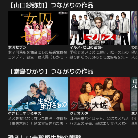
【山口紗弥加】つながりの作品
女囚セブン
マルス-ゼロの革命-
わ
女子刑務所を舞台にした新感覚群像
学校ではいじめに遭い、唯一の心の
望
コメディ、誕生！殺人罪（しかも冤
拠り所だったSNSでも居場所を失っ
人
罪）で刑務所に放り込まれた謎多
てしまった“僕”。人生に絶望し、命
い
き・京都の芸妓・琴音…彼女が収監
を絶とうとしていたその時、“僕”の
家
【満島ひかり】つながりの作品
されたその刑務所では、日々女たち
前に謎の青年（美島零）が現れま
亡
の激しいバトルが繰り広げられてい
す。≪ゼロ≫と名乗るその青年
ら
た！
は、“僕”にこう告げる--「オレがお
諦
前をこの腐った世界から救ってや
け
る」。その日を境に“僕”の世界は一
も
変。
婚
生きとし生けるもの
クヒオ大佐
メスを握れなくなった医者・佐倉陸
自称米軍パイロット、父はカメハメ
芥
（妻夫木聡）と余命宣告された患
ハ大王の子孫、母はエリザベス女王
李
者・成瀬翔（渡辺謙）が病院を抜け
の双子の妹。ジェット機を操り世界
の
出してバイクで旅に。手には、ある
各地を転戦。嘘八百の経歴と巧みな
引
恐ろしい未確認生物の襲撃