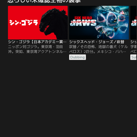
薬。「人は何のために生きるのか」
変装で女たちから推定1億円を騙し
か
を模索するロードムービー！
取った男がいた。稀代の結婚詐欺
れ
師・クヒオ大佐と彼を取り巻く3人
の
の女たちの人間模様、そしてあり得
み
ない恋の結末。こんな男本当にいた
て
のか！？実在の結婚詐欺師・クヒオ
深
大佐の可笑しくも切ない人生。
る
シン・ゴジラ【日本アカデミー賞最優秀作品賞】
シックスヘッド・ジョーズ／吹替
シ
ニッポン対ゴジラ。東京湾・羽田
吹替／その恐怖、地獄の番犬（ケル
字
沖。突如、東京湾アクアトンネルが
ベロス）2匹分。メキシコ・バハ半
ベ
巨大な轟音とともに大量の浸水に巻
島沖コラゾン島。絶景の大自然が広
島
Dubbing
Sub
き込まれ、崩落する原因不明の事故
がる楽園に隠された闇。それは、冷
が
が発生した。首相官邸では総理大臣
戦下に行われた極秘の動物実験。鬼
戦
以下、閣僚が参集されて緊急会議が
畜の所業によって生み出された異形
畜
開かれ、内閣官房副長官・矢口蘭堂
の兵器が今、人類に復讐を始める-
の
は、海中に棲む巨大生物による可能
-。海のみならず陸さえも、絶体絶
-
性を指摘。周囲は矢口の意見を一笑
命の餌場と化す！！
命
に付すものの、直後、海上に巨大不
明生物の姿が露わになった…。