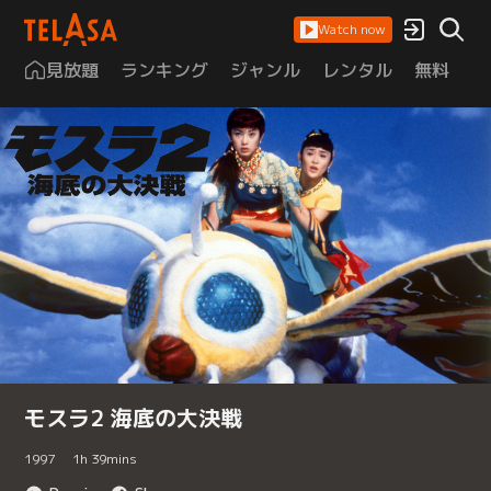
Watch now
見放題
ランキング
ジャンル
レンタル
無料
は
モスラ2 海底の大決戦
1997
1
h
39
mins