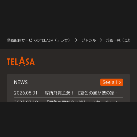
動画配信サービスのTELASA（テラサ）
ジャンル
邦画一覧（見放題
NEWS
See all
2026.08.01
浮所飛貴主演！ 【夏色の風が僕の家にやってきた】 本日よりテラサで独占配信スタート！
2026.07.18
『夏色の雲が恋と嵐をまきおこす』スペシャルメイキング 【Part1】2026年７月18日（土）23時30分～配信スタート！話題のシーンの裏側を大公開！豪華キャスト大集合！ 『武宮家 真夏の家族会議』開催！
2026.07.15
救命医・遥（今田）の《心揺さぶる過去》や、 麻酔科医・権野（船越英一郎）の《謎多きプライベート》など… 《知られざるエピソード》を独占配信！