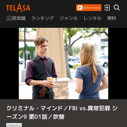
Watch now
見放題
ランキング
ジャンル
レンタル
無料
は
クリミナル・マインド／FBI vs.異常犯罪 シ
ーズン9 第01話／吹替
Dubbing