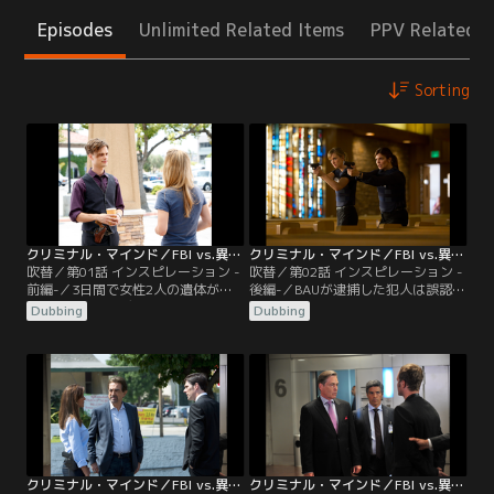
Episodes
Unlimited Related Items
PPV Related I
Sorting
クリミナル・マインド／FBI vs.異常犯罪 シーズン9 第01話／吹替
クリミナル・マインド／FBI vs.異常犯罪 シーズン9 第02話／吹替
吹替／第01話 インスピレーション -
吹替／第02話 インスピレーション -
前編-／3日間で女性2人の遺体がア
後編-／BAUが逮捕した犯人は誤認逮
リゾナ州グレンデールにある公園で
捕であったと判明した。ウォレス・
Dubbing
Dubbing
発見された。被害者は20代後半の独
ハインズだと思って逮捕した人物は
身女性で金髪、レイプされた後に心
彼の一卵性双生児の弟、ジェシー・
臓を撃たれ、祈りのポーズで遺棄さ
ジェントリーだった。法律事務所の
れていた。BAUが現地入りした直
助手をしているジェシーには事務所
後、別の公園で新たな被害者が発見
の代表、マーク・アンダーソンが弁
された。今度は人妻で薄茶の髪、胃
護につき、FBIを訴えると脅す。BAU
の中からは他人の前歯が発見され
が捜査を進めるうち…。
た。
クリミナル・マインド／FBI vs.異常犯罪 シーズン9 第03話／吹替
クリミナル・マインド／FBI vs.異常犯罪 シーズン9 第04話／吹替