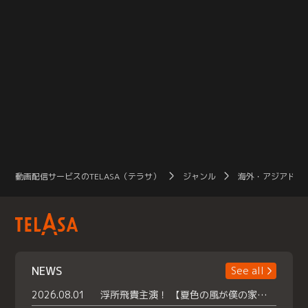
動画配信サービスのTELASA（テラサ）
ジャンル
海外・アジアドラ
NEWS
See all
2026.08.01
浮所飛貴主演！ 【夏色の風が僕の家にやってきた】 本日よりテラサで独占配信スタート！