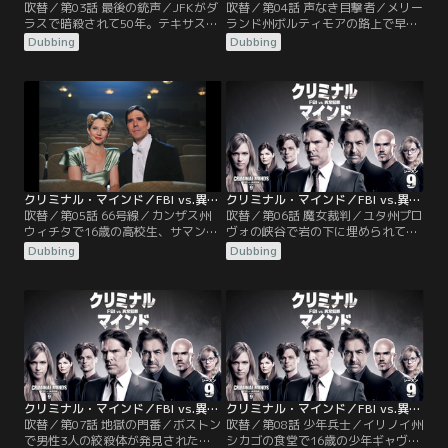
吹替／第03話 最後の銃声／JFKがダ
吹替／第04話 声なき目撃者／メリー
ラスで暗殺されて50年。テキサス州
ランド州ボルティモアの路上で早
ダラスのオフィス街で乱射事件が発
朝、身元不明の男が昏倒して発見さ
Dubbing
Dubbing
生し、接点のない6名が亡くなっ
れた。言葉を話せないこの男は脳に
た。現地に入ったBAUが捜査を進め
ロボトミー手術を受けていた。人格
る中、モールに近い給油所で新たな
を変えるため、かつて行われていた
乱射事件が発生した。一見、無差別
禁断の手術だ。メンバーが事件の説
に撃たれた事件に見えるが、実は標
明を受けているところに、新任のマ
的がいたと判断したBAUは、両現場
テオ・クルーズ新部長がやってき
の被害者の接点を探る。
て、BAUのメンバーたちと同行して
現場に向かうと言う。
クリミナル・マインド／FBI vs.異常犯罪 シーズン9 第05話／吹替
クリミナル・マインド／FBI vs.異常犯罪 シーズン9 第06話／吹替
吹替／第05話 66号線／カンザス州
吹替／第06話 魔女裁判／ユタ州プロ
ウィチタで16歳の高校生、サマン
ヴォの峡谷で岩の下に埋められてい
サ・ウィルコックスが恋人といた時
た女性の遺体が発見された。顔が潰
Dubbing
Dubbing
に襲われ、誘拐された。犯人は仮釈
され、両腕に裂傷、ノドにやけどが
放中の父親エディだ。「失踪して5
あり、ローブに着替えさせられてい
時間だ。時間との勝負になる」と言
た。被害者は24歳の教員グロリア
った矢先、ホッチは意識を失って倒
で、高校卒業後に入った宗教グルー
れ込み、病院に運ばれる。数年前、
プから最近抜けていたことが判明。
連続殺人犯のジョージ“リーパー”フ
その後、現場の周辺からは22歳のユ
ォイエットに刺された傷跡が…。
タ大生アビーの遺体が発見され…。
クリミナル・マインド／FBI vs.異常犯罪 シーズン9 第07話／吹替
クリミナル・マインド／FBI vs.異常犯罪 シーズン9 第08話／吹替
吹替／第07話 地獄の門番／ボストン
吹替／第08話 少年兵士／イリノイ州
で男性3人の絞殺体が発見された。
シカゴの食堂で16歳の少年ギャヴィ