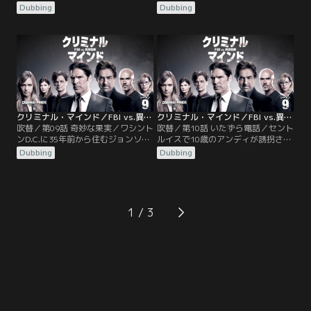
犯人は絞殺具を用い、夜に襲撃、財
ン・ロスラーが発砲し3人を射殺し
Dubbing
Dubbing
布を奪っていたが被害額は大金でな
たが、たまたま居合わせた非番の警
く、カードも使用していない。目撃
官に射殺された。向かいの防犯カメ
者はいないが、3人目の被害者スコ
ラに映っていた映像から、彼は約4
ットは友人との電話中に襲われ、1
年前に起きた未解決失踪事件の当事
時間後、遺体で発見された。現地に
者だったことが判明。ギャヴィンを
入ったBAUが捜査を進めるうち、犯
食堂まで送っていった運転手はギャ
人は被害者を監視して…。
ヴィンの失踪後…。
クリミナル・マインド／FBI vs.異常犯罪 シーズン9 第09話／吹替
クリミナル・マインド／FBI vs.異常犯罪 シーズン9 第10話／吹替
吹替／第09話 奇妙な果実／ワシント
吹替／第10話 いたずら電話／セント
ンD.C.に35年前から住むジョンソン
ルイスで10歳のアンディが誘拐され
家の裏庭から2体の白骨死体が発見
た。被害者宅には2週間前から “やっ
Dubbing
Dubbing
された。夫チャールズは工務店を経
つけてやる”という男の子の声でい
営する模範市民で、妻ティナ、息子
たずら電話が何度もあり、誘拐発覚
ライルの3人家族。発見された白骨
直後には“僕がやったんだよ”という
は2体とも息子ライルと同年代の女
電話がかかってきた。リードは15年
性で、性器が切断され、10年前に埋
前のメンフィスで起こった未解決事
1
められていた。DNA検査で1人の身
件に似ていることに気付く。現地に
元が判明した。
急いだBAUが15年前の誘拐事件
で…。