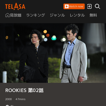
Watch now
見放題
ランキング
ジャンル
レンタル
無料
は
ROOKIES 第02話
2008
47
mins