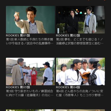
ROOKIES 第01話
ROOKIES 第02話
第1回 新人教師と不良たちの熱き闘
第2回 夢を、どこまでも信じる！／
いが今始まる／試合中の乱闘事件に
活動停止状態の野球部更生に励む新
より活動停止状態となっていた二子
任教師・川藤（佐藤隆太）。不良グ
玉川学園高校野球部。そんな学校
ループから反発されながらも、御子
に、1人の新米熱血教師・川藤幸一
柴（小出恵介）らと共に部活を再開
（佐藤隆太）が赴任してくる。
するが…。
ROOKIES 第03話
ROOKIES 第04話
第3回 守り抜きたいもの／練習試合
第4回 どん底からの出発／ついに安
に向けて川藤（佐藤隆太）の元にメ
仁屋（市原隼人）もニコガク野球部
ンバーが集まりつつあった野球部だ
へと合流。ようやくメンバーがそろ
が、そんな時、事件が起こる。元野
いピッチャーを誰がやるかで議論す
球部の生徒らが何者かに襲われ…。
る中、名乗りを上げたのは…。