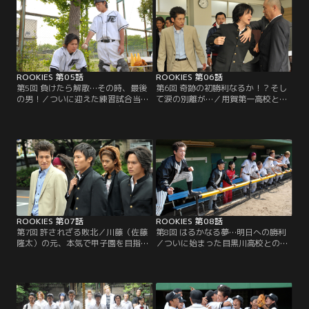
ROOKIES 第05話
ROOKIES 第06話
第5回 負けたら解散…その時、最後
第6回 奇跡の初勝利なるか！？そし
の男！／ついに迎えた練習試合当
て涙の別離が…／用賀第一高校との
日。川藤（佐藤隆太）が「自信を持
練習試合も9回裏を迎え、1点を追う
って戦ってくれ！」とげきを飛ば
ニコガクの攻撃。関川（中尾明慶）
し、生徒たちをグラウンドへと送り
を一塁において2アウトの状況でバ
出すと…。
ッターは若菜（高岡蒼甫）だが…。
ROOKIES 第07話
ROOKIES 第08話
第7回 許されざる敗北／川藤（佐藤
第8回 はるかなる夢…明日への勝利
隆太）の元、本気で甲子園を目指す
／ついに始まった目黒川高校との練
ニコガクメンバー。そんな中、バッ
習試合。1回表、先攻のニコガクは
ティングセンターで練習をしていた
ノーアウト満塁のチャンスに安仁屋
桧山（川村陽介）が、不良高校生に
（市原隼人）が打席に立つが…。
絡まれ…。