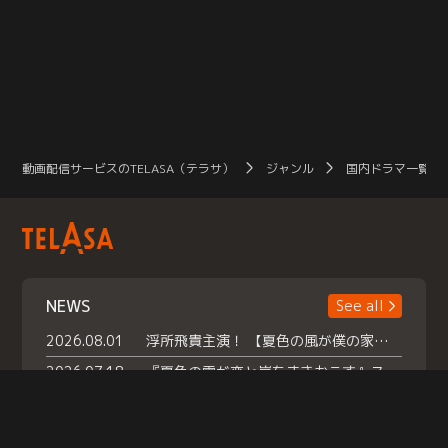
動画配信サービスのTELASA（テラサ）
ジャンル
国内ドラマ一覧（
NEWS
See all
2026.08.01
浮所飛貴主演！ 【夏色の風が僕の家にやってきた】 本日よりテラサで独占配信スタート！
2026.07.18
『夏色の雲が恋と嵐をまきおこす』スペシャルメイキング 【Part1】2026年７月18日（土）23時30分～配信スタート！話題のシーンの裏側を大公開！豪華キャスト大集合！ 『武宮家 真夏の家族会議』開催！
2026.07.15
救命医・遥（今田）の《心揺さぶる過去》や、 麻酔科医・権野（船越英一郎）の《謎多きプライベート》など… 《知られざるエピソード》を独占配信！