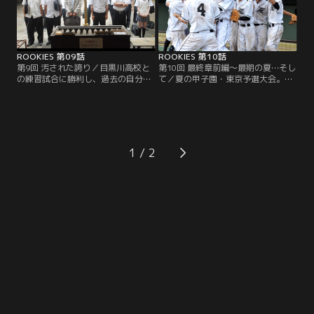
ROOKIES 第09話
ROOKIES 第10話
第9回 汚された誇り／目黒川高校と
第10回 最終章前編～最期の夏…そし
の練習試合に勝利し、過去の自分た
て／夏の甲子園・東京予選大会。初
ちと決別したニコガクナイン。そん
戦を大差で圧勝したニコガク野球部
なある日、川藤（佐藤隆太）の元
だが、その翌日のスポーツ新聞には
に、夏の甲子園の抽選会の知らせが
勝利に水を差す内容の記事が…。
届く。
1