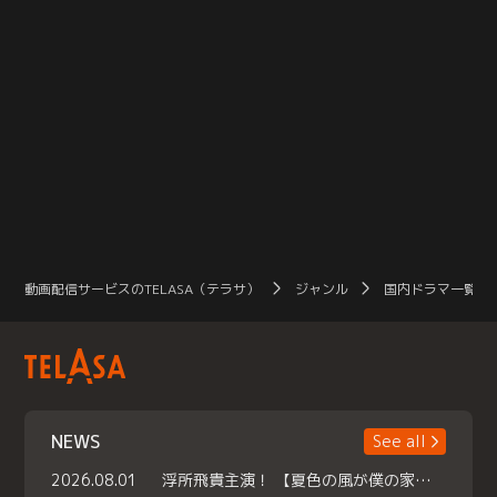
動画配信サービスのTELASA（テラサ）
ジャンル
国内ドラマ一覧（
NEWS
See all
2026.08.01
浮所飛貴主演！ 【夏色の風が僕の家にやってきた】 本日よりテラサで独占配信スタート！