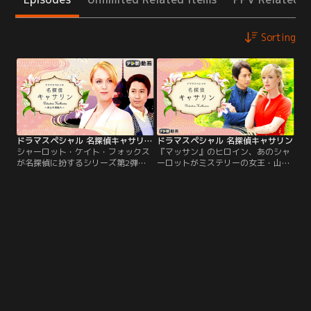
Sorting
ドラマスペシャル 名探偵キャサリン -消えた相続人-
ドラマスペシャル 名探偵キャサリン
シャーロット・ケイト・フォックス
『マッサン』のヒロイン、あのシャ
が名探偵に扮するシリーズ第2弾！
ーロットがミステリーの女王・山村
アパレル系会社勤務の白石雪乃（簑
美紗作品で京都を舞台とした本格ミ
島宏美）が何者かに殺害される。浪
ステリーに初挑戦！！アメリカ副大
費家で多額の借金を抱えていたとい
統領の娘として父の公務に同行来日
う雪乃の部屋からは、ありとあらゆ
したキャサリン・ターナー（シャー
るブランド品に紛れ思わぬものが発
ロット・ケイト・フォックス）は、
見される。京洛大学准教授、浜口一
アメリカでのビジネスに華道を取り
郎（谷原章介）の写真、そして浜口
入れるという目的のため、父の離日
研究室に関する多数の資料だ。
後も一人で日本に滞在することを決
める。