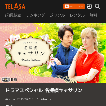
Watch now
見放題
ランキング
ジャンル
レンタル
無料
は
ドラマスペシャル 名探偵キャサリン
Aired on 2015/09/05
1
h
44
mins