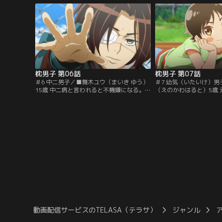
ル】
枕男子 第06話
枕男子 第07話
＃6 中二男子／■舞木ユウ（まいき ゆう）
＃7 幼気（いたいけ）
15歳 中二病と言われると不機嫌になる。背
（えのかわはると）5歳
が低いのを気にしており、次の身体測定が
ケメン幼児。『おでん戦
待ち遠しい様子。趣味：猫と遊ぶこと【提
ー』がお気に入り。田仲
供：バンダイチャンネル】
関係。趣味：なわとび【
ャンネル】
動画配信サービスのTELASA（テラサ）
ジャンル