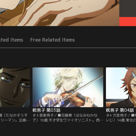
ated Items
Free Related Items
枕男子 第03話
枕男子 第04話
聡輔（たなかそうす
＃3 音楽男子／■花嶺奏（はなみねかな
＃4 方言男子／
ラリーマン。企画部
で）18歳 天才学生ヴァイオリニスト。西洋
いじ）14歳 東
で気さくで頼れる
文化に強い憧れを持っている。高飛車な性
転校生。都会に負
叔父甥の関係。趣
格だが、意外な一面も……？趣味：キャサ
が、空回ってばか
バンダイチャンネ
リン（くらげ）【提供：バンダイチャンネ
り【提供：バンダ