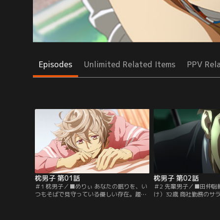
Episodes
Unlimited Related Items
PPV Rel
枕男子 第01話
枕男子 第02話
＃1 枕男子／■めりぃ あなたの眠りを、い
＃2 先輩男子／■田仲
つもそばで見守っている優しい存在。趣
け）32歳 商社勤務のサ
味：ひなたぼっこ【提供：バンダイチャン
のプロジェクトリーダー
ネル】
先輩。ちなみに晴斗とは
味：フットサル【提供：