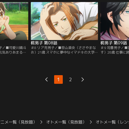
ル】
枕男子 第08話
枕男子 第09話
男子／■可愛川晴斗
＃8 リア充男子／■笹山直央（ささやまな
＃9 司書男子／
 元気ありあまるイ
お）21歳 スマホに夢中なイマドキの大学
す）28歳 仕事
隊フーフージャ
生。コミュ力が高く、誰とでも臆せず話せ
長が高く、子供た
聡輔とは叔父甥の
る。やや自信家の面も。趣味：サークルコ
ンさん』と呼ばれ
提供：バンダイチ
ンパとフラフープ【提供：バンダイチャン
でない。趣味：読
ネル】
ンネル】
1
2
アニメ一覧（見放題）
オトメ一覧（見放題）
オトメ一覧（レン