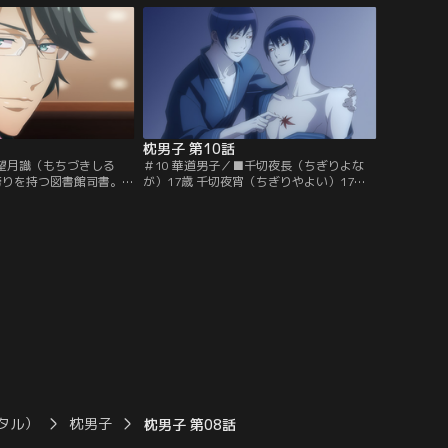
ャンネル】
枕男子 第10話
■望月識（もちづきしる
＃10 華道男子／■千切夜長（ちぎりよな
に誇りを持つ図書館司書。身
が）17歳 千切夜宵（ちぎりやよい）17歳
ちからは『図書館のキリ
華道家元の次男と三男（双子）。才能はあ
ている。運動神経がまる
るのだが、跡継ぎ関係など諸々の面倒なこ
書【提供：バンダイチャ
とは長男の未明に任せてのらくらとしてい
る。趣味：夜更かし、ちょっかいを出すこ
と【提供：バンダイチャンネル】
タル）
枕男子
枕男子 第08話