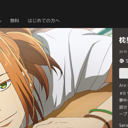
ル
無料
はじめての方へ
枕
2015
Are
＃8
夢中
話せ
ープ
Seri