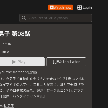
Watch now
Login
男子 第08話
4
mins
Share
Play
Watch Later
 you the member?
Login
 リア充男子／■笹山直央（ささやまなお）21歳 スマホに
なイマドキの大学生。コミュ力が高く、誰とでも臆せず
る。やや自信家の面も。趣味：サークルコンパとフラフ
【提供：バンダイチャンネル】
es:
枕男子