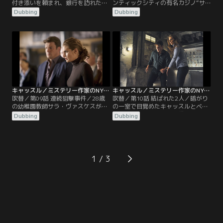
付き添いを頼まれ、銀行を訪れたキ
ンティックシティの有名カジノ“サ
ャッスル。窓口で話し込む母の隣で
ファイア”の経営者、サム・シーゲ
Dubbing
Dubbing
暇を持て余していた彼は、ベケット
ルの射殺体が発見された。ゲイツ警
に電話を入れ愚痴をこぼし始める。
部は、カジノの捜査をキャッスル、
その時、銃を構えた手術着姿の4人
ライアン、エスポジートに命じる。
組強盗団が銀行を襲撃。キャッスル
アトランティックシティに男3人で
を含め店内にいた人々は皆、人質に
乗り込むと知ったキャッスルは、結
取られてしまう。電話から異常事態
婚式を控えたライアンのために…。
を察したベケットは銀行へ急行。
キャッスル／ミステリー作家のNY事件簿 シーズン4 第09話／吹替
キャッスル／ミステリー作家のNY事件簿 シーズン4 第10話／吹替
吹替／第09話 連続狙撃事件／28歳
吹替／第10話 結ばれた2人／暗がり
の幼稚園教師サラ・ヴァスケスが、
の一室で目覚めたキャッスルとベケ
路上で何者かに狙撃された。検視に
ット。警察バッジ、銃、携帯電話を
Dubbing
Dubbing
よれば、弾が体の前から後ろに貫通
盗まれ、手錠で繋がれていた2人
していることから、犯人は彼女を狙
は、何者かに薬を打たれ監禁された
って撃ったと断定。しかし、犯人の
と推測。あいまいな記憶を懸命にた
目撃者はおろか、銃声を聞いた者も
ぐり寄せると、その日の朝、2人は
おらず捜査は難航する。更に翌日、
モーテルの一室で起きた殺人現場に
1
同様の事件が発生してしまう。被害
いたことを思い出す。
者は弁護士のヘンリー・ワイアッ
ト。