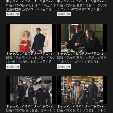
キャッスル／ミステリー作家のNY事件簿 シーズン4 第03話／吹替
キャッスル／ミステリー作家のNY事件簿 シーズン4 第04話／吹替
吹替／第03話 君と永遠に／路上には
吹替／第04話 悪夢の再会／工事現場
大量の血痕と高級ブランド品の鞄だ
でセメントにまみれた女子大生ジェ
けが残され、遺体はないという奇妙
ーン・ハーツフェルドの射殺体が発
Dubbing
Dubbing
な殺人事件が発生した。消えた遺体
見された。検視の結果、シャツには
を追跡するため、目撃証言のあった
麻薬が付着、右腕には何者かに強く
白いバンを調査していたキャッスル
掴まれた痕、手にはネックレスを握
たちは、ある倉庫へと辿り着く。倉
りしめていたことから、ベケットは
庫内へ侵入した彼らは、そこに整然
顔見知りの犯行とにらみ捜査を開始
と並べられた“人間冷凍機”を目にす
する。
るなり愕然とする。
キャッスル／ミステリー作家のNY事件簿 シーズン4 第05話／吹替
キャッスル／ミステリー作家のNY事件簿 シーズン4 第06話／吹替
吹替／第05話 ベケットのライバル／
吹替／第06話 悪霊／人気テレビ番組
パーティーが開かれていた美術館
「ゴースト・ボーイ」で知られ
で、館長のブライアン・ヘイズの遺
る“幽霊ハンター”のジャック・シン
Dubbing
Dubbing
体が発見された。ヘイズは展示され
クレアが、古い屋敷の撮影中に殺害
ていたオブジェに串刺しされ、傍に
された。死因は喉を切り裂かれたこ
置かれていた5000万ドル相当のダイ
とによる大量出血。しかし、血の海
ヤ付き作品も盗まれていた。現場を
となった現場には、返り血を浴びた
捜査していたベケットたちは「犯人
はずの犯人の形跡はなく、キャッス
はパーティーの出席者」と推理を始
ルは「血が犯人の体を通り抜けた」
めるが…。
と、幽霊による犯行と訴える。
キャッスル／ミステリー作家のNY事件簿 シーズン4 第07話／吹替
キャッスル／ミステリー作家のNY事件簿 シーズン4 第08話／吹替
吹替／第07話 銀行強盗／母マーサに
吹替／第08話 カジノの裏側／アトラ