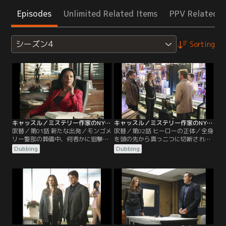
Episodes
Unlimited Related Items
PPV Related I
シーズン4
Sorting
キャッスル／ミステリー作家のNY事件簿 シーズン4 第01話／吹替
キャッスル／ミステリー作家のNY事件簿 シーズン4 第02話／吹替
吹替／第01話 新たな出発／モンゴメ
吹替／第02話 ヒーローの正体／全身
リー警部の葬儀中、何者かに狙撃さ
を頭の先から真っ二つに切断された
れたベケット。病院に緊急搬送され
男性遺体が路地裏で発見された。目
Dubbing
Dubbing
た彼女は、出血が酷く心停止状態に
撃者の証言から、被害者は元性犯罪
陥るが、奇跡的に一命を取り留め
者のタイラー・ファリスと判明。ラ
る。3ヶ月後、職場に復帰したベケ
イアンたちの調査で、通称“肉切り
ットは、捜査チームからキャッスル
トニー”というマフィア絡みの男が
が外されたことを知らされる。
容疑者として浮上するが、なんと彼
も見知らぬ男に刃物で襲われたばか
りだった。