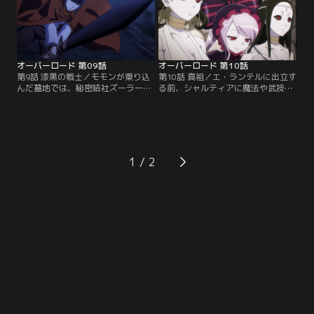
オーバーロード 第09話
オーバーロード 第10話
第9話 漆黒の戦士／モモンが乗り込
第10話 真祖／エ・ランテルに出立す
んだ墓地では、秘密結社ズーラーノ
る前、シャルティアに魔法や武技を
ーンの幹部・カジットがエ・ランテ
持つ人間の捕獲を命じていたアイン
ルを死の都に変えるべく儀式を執り
ズ。シャルティアは行方不明になっ
行っていた。カジットの相手をナー
ても表沙汰にならない犯罪者に狙い
ベに任せ、モモンはクレマンティー
を定め、盗賊まがいの傭兵団のねぐ
ヌと対峙する。
らを襲う。
1