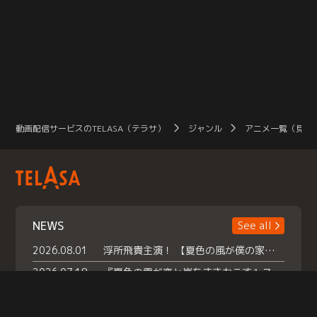
動画配信サービスのTELASA（テラサ）
ジャンル
アニメ一覧（見放
NEWS
See all
2026.08.01
浮所飛貴主演！ 【夏色の風が僕の家にやってきた】 本日よりテラサで独占配信スタート！
2026.07.18
『夏色の雲が恋と嵐をまきおこす』スペシャルメイキング 【Part1】2026年７月18日（土）23時30分～配信スタート！話題のシーンの裏側を大公開！豪華キャスト大集合！ 『武宮家 真夏の家族会議』開催！
2026.07.15
救命医・遥（今田）の《心揺さぶる過去》や、 麻酔科医・権野（船越英一郎）の《謎多きプライベート》など… 《知られざるエピソード》を独占配信！