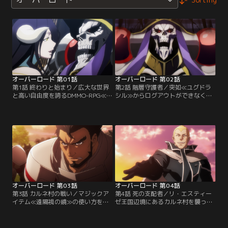
オーバーロード 第01話
オーバーロード 第02話
第1話 終わりと始まり／広大な世界
第2話 階層守護者／突如≪ユグドラ
と高い自由度を誇るDMMO-RPG≪ユ
シル≫からログアウトができなくな
グドラシル≫。一時は爆発的な人気
り、NPCたちが、まるで人間のよう
を博すが、ついにサービス終了が決
に動き出した。モモンガは混乱する
定。そして最終日、モモンガは本拠
一方で、NPCたちに設定されていた
地のナザリック地下大墳墓で仲間の
絶対の忠誠にも変化が生じているの
訪れを待ちわびていた。
ではないかと危惧する。
オーバーロード 第03話
オーバーロード 第04話
第3話 カルネ村の戦い／マジックア
第4話 死の支配者／リ・エスティー
イテム≪遠隔視の鏡≫の使い方を確
ゼ王国辺境にあるカルネ村を襲った
認する中、モモンガは人間が暮らす
のは、他国の騎士を装ったスレイン
村を発見する。その小さな村は騎士
法国の特殊部隊≪陽光聖典≫であっ
団と思しき戦士たちに襲われ、女や
た。彼らの真の狙いは王国最強と名