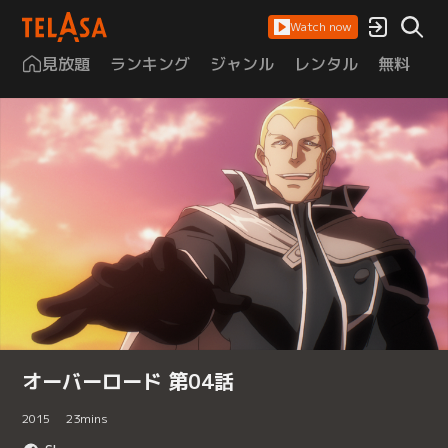
Watch now
見放題
ランキング
ジャンル
レンタル
無料
は
オーバーロード 第04話
2015
23
mins