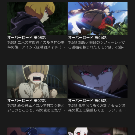
子供も容赦なく殺されていた。
高い戦士長ガゼフの抹殺だった。
オーバーロード 第05話
オーバーロード 第06話
第5話 二人の冒険者／カルネ村の事
第6話 旅路／薬師のンフィーレアか
件の後、アインズは戦闘メイド（プ
ら護衛を頼まれたモモンは、≪漆黒
レアデス）のナーベラルを供に連
の剣≫と共にモンスターを狩りなが
れ、リ・エスティーゼ王国の城塞都
らカルネ村を目指す。見事な連携を
市≪エ・ランテル≫にやってきてい
見せる≪漆黒の剣≫のメンバーたち
た。二人はモモンとナーベという名
だったが、二振りのグレートソード
前で冒険者組合に加入する。
を軽々と振るい、モンスターを薙ぎ
倒していくモモンの力に度肝を抜か
れてしまう。
オーバーロード 第07話
オーバーロード 第08話
第7話 森の賢王／カルネ村まであと
第8話 死を切り裂く双剣／モモンは
少しのところで、村の変化に気づい
森の賢王に騎乗してエ・ランテルに
たンフィーレア。周りを物々しい柵
帰還し、計画どおり冒険者としてそ
で囲った村の様子をいぶかしむ。す
の名を町中に広めていく。一方、バ
ると突如、武装したゴブリンたちが
レアレ家ではクレマンティーヌがン
出現し、一行は取り囲まれてしま
フィーレアの帰りを待っていた。
う。