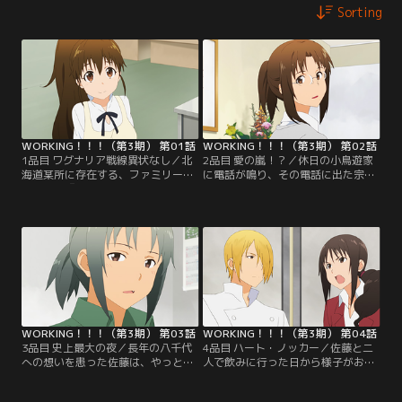
Sorting
WORKING！！！（第3期） 第01話
WORKING！！！（第3期） 第02話
1品目 ワグナリア戦線異状なし／北
2品目 愛の嵐！？／休日の小鳥遊家
海道某所に存在する、ファミリーレ
に電話が鳴り、その電話に出た宗太
ストラン『ワグナリア』。いつも通
は憂鬱模様。なずなの知らない「み
りにぎやかなこの店に、以前助けた
ねぎし」という彼は、どうやら小鳥
迷子の女の子がお店にやってきた！
遊家“母”の命により家の様子を聞き
小鳥遊は有頂天だが、種島は…？
たいようで…？【提供：バンダイチ
【提供：バンダイチャンネル】
ャンネル】
WORKING！！！（第3期） 第03話
WORKING！！！（第3期） 第04話
3品目 史上最大の夜／長年の八千代
4品目 ハート・ノッカー／佐藤と二
への想いを患った佐藤は、やっとの
人で飲みに行った日から様子がおか
ことで八千代を飲みに誘う。一方の
しい八千代。めずらしく仕事でもミ
八千代は、初めての“飲みに行く”に
スをしてしまう彼女を見た種島は、