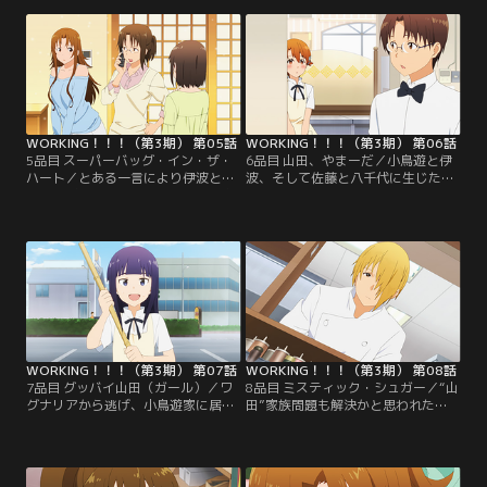
戸惑い、店に来ていた梢に指示を仰
何か力になれないかと一念発起して
ぐが…！？【提供：バンダイチャン
がんばるが…？【提供：バンダイチ
ネル】
ャンネル】
WORKING！！！（第3期） 第05話
WORKING！！！（第3期） 第06話
5品目 スーパーバッグ・イン・ザ・
6品目 山田、やまーだ／小鳥遊と伊
ハート／とある一言により伊波との
波、そして佐藤と八千代に生じた関
関係がぎくしゃくしてしまった小鳥
係の変化を楽しむ相馬と山田。皆が
遊。その様子で姉妹は宗太が彼女と
それぞれの相手と思い思いに関わる
別れたと誤解！それを知った泉は、
中、種島だけはむすーっとしてい
虚弱ながらについに行動を起こす！
て…？【提供：バンダイチャンネ
【提供：バンダイチャンネル】
ル】
WORKING！！！（第3期） 第07話
WORKING！！！（第3期） 第08話
7品目 グッバイ山田（ガール）／ワ
8品目 ミスティック・シュガー／“山
グナリアから逃げ、小鳥遊家に居候
田”家族問題も解決かと思われた
する山田は、家出の理由を語り始め
が、新たに“葵が桐生を兄と呼ばな
る。それはなんとも悲しいような、
い”問題が発生！桐生は葵の兄とな
なんというか。そんな中、ついにア
るべく奮闘するも、なかなかうまく
ノ人と出会ってしまうことに…！
いかないようで…？【提供：バンダ