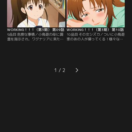
【提供：バンダイチャンネル】
イチャンネル】
WORKING！！！（第3期） 第09話
WORKING！！！（第3期） 第10話
9品目 危険な事情／小鳥遊の母に調
10品目 その女シズカ／ついに小鳥遊
査を指示され、ワグナリアに来た峰
家のあの人が帰ってくる！様々な想
岸は近くにいた伊波に声を掛けてし
いを抱える小鳥遊兄妹達だったが、
まう。知らない男性に動揺した伊波
そんな中、梢のトラウマが蘇ったせ
は反射的に峰岸を殴ってしまい…？
いで美月達との関係が危うくな
【提供：バンダイチャンネル】
り…！？【提供：バンダイチャンネ
ル】
1