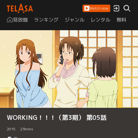
Watch now
見放題
ランキング
ジャンル
レンタル
無料
は
WORKING！！！（第3期） 第05話
2015
23
mins