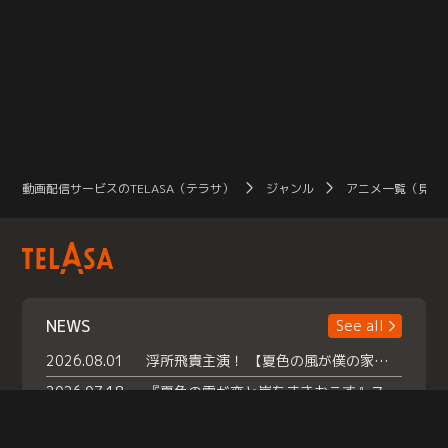
動画配信サービスのTELASA（テラサ）
ジャンル
アニメ一覧（見放
NEWS
See all
2026.08.01
浮所飛貴主演！ 【夏色の風が僕の家にやってきた】 本日よりテラサで独占配信スタート！
2026.07.18
『夏色の雲が恋と嵐をまきおこす』スペシャルメイキング 【Part1】2026年７月18日（土）23時30分～配信スタート！話題のシーンの裏側を大公開！豪華キャスト大集合！ 『武宮家 真夏の家族会議』開催！
2026.07.15
救命医・遥（今田）の《心揺さぶる過去》や、 麻酔科医・権野（船越英一郎）の《謎多きプライベート》など… 《知られざるエピソード》を独占配信！