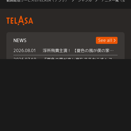
動画配信サービスのTELASA（テラサ）
ジャンル
アニメ一覧（見放
NEWS
See all
2026.08.01
浮所飛貴主演！ 【夏色の風が僕の家にやってきた】 本日よりテラサで独占配信スタート！
2026.07.18
『夏色の雲が恋と嵐をまきおこす』スペシャルメイキング 【Part1】2026年７月18日（土）23時30分～配信スタート！話題のシーンの裏側を大公開！豪華キャスト大集合！ 『武宮家 真夏の家族会議』開催！
2026.07.15
救命医・遥（今田）の《心揺さぶる過去》や、 麻酔科医・権野（船越英一郎）の《謎多きプライベート》など… 《知られざるエピソード》を独占配信！
Help
|
Company Profile
|
Act on Specified Commercial Transactions
|