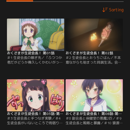
Sorting
おくさまが生徒会長！ 第01話
おくさまが生徒会長！ 第02話
＃1 生徒会長の嫁ぎ先／「ふつつか
＃2 生徒会長とおうちごはん／不本
者だがどうか幾久しくかわいがって
意ながらも始まった同居生活。会長
やってくれ。だんな様！」 押しかけ
とおくさま！羽衣の二つの顔を堪能
女房が真面目な副会長の家にやって
せよ！！【提供：バンダイチャンネ
きた--。【提供：バンダイチャンネ
ル】
ル】
おくさまが生徒会長！ 第03話-第07話
おくさまが生徒会長！ 第08話-第12話（最終話）
＃3 生徒会長と手つなぎ実験／＃4
＃8 副会長と保健室の悪魔2匹／＃9
生徒会長がいないところで雨宿り／
生徒会長と賄賂と暴露／＃10 猿渡さ
＃5 生徒会長と仲直りのアレ／＃6
んの真夏のプレゼン／＃11 生徒会長