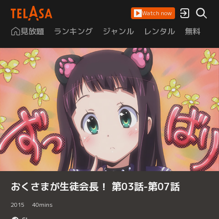
Watch now
見放題
ランキング
ジャンル
レンタル
無料
は
おくさまが生徒会長！ 第03話-第07話
2015
40
mins