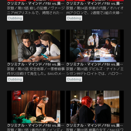
クリミナル・マインド／FBI vs.異常犯罪 シーズン6 第03話／吹替
クリミナル・マインド／FBI vs.異常犯罪 シーズン6 第04話／吹替
吹替／第03話 殺しの記憶／ヴァージ
吹替／第04話 快楽の代償／オハイオ
ニア州ブリストルで、拷問されたあ
州アクロンで、2週間で2組の夫婦が
と感電死した若い女性2人の遺体が
殺害された。犯人は夫にバイアグラ
Dubbing
Dubbing
見つかり、死ぬ直前に親しい人に電
を与え、夫婦にセックスを強要し、
話をさせられたことも判明した。20
妻を襲うところを夫に見せてから残
年以上前に起きた“虐殺者（ブッチ
虐に殺している。ガルシアはホッチ
ャー）”と酷似していると気付いた
に渉外担当を申し出、メンバーに同
ホッチは、当時の事件担当者ロッシ
行して現場に入った。遺族の話から
を呼び出す。未解決に終わった忌ま
2組とも夫が“ボス猿タイプ”だと判
わしい連続殺人を再度見直すロッシ
明。そんな中、さらに1組の犠牲者
は…。
が出る。
クリミナル・マインド／FBI vs.異常犯罪 シーズン6 第05話／吹替
クリミナル・マインド／FBI vs.異常犯罪 シーズン6 第06話／吹替
吹替／第05話 安全地帯／一家惨殺事
吹替／第06話 デビルズ・ナイト／ミ
件が2日続けて発生した。BAUのメ
シガン州デトロイトでは、ハロウィ
ンバーが捜査に行こうとしたと
ーン前の3日間が“デビルズ・ナイ
Dubbing
Dubbing
き、“暗闇王子”に殺された刑事の娘
ト”と呼ばれ、3年連続で放火事件に
エリーがモーガンを訪ねてきた。仕
紛れた殺人事件が発生している。今
方なくモーガンはエリーをガルシア
年も顔を覆面で覆われた被害者が生
に託し現場に向かう。一方、惨殺事
きたまま火を放たれた事件が起き
件の犯人は子供を絞殺し両親を刺殺
る。犯人は毎年3日間で3人殺してき
しているが、事件現場には被害者が
たことから、今年はあと2人が狙わ
犯人に料理を用意して、もてなして
れるはずだ…。
いた形跡が残っていた。
クリミナル・マインド／FBI vs.異常犯罪 シーズン6 第07話／吹替
クリミナル・マインド／FBI vs.異常犯罪 シーズン6 第08話／吹替
吹替／第07話 2番目の男／インディ
吹替／第08話 銀幕の女王／BAUはワ