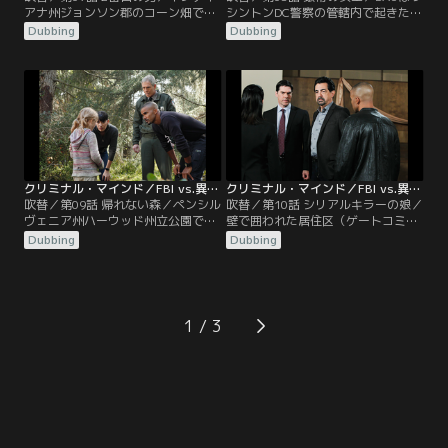
アナ州ジョンソン郡のコーン畑でス
シントンDC警察の管轄内で起きた殺
トリッパー3人の遺体が見つかり、4
人事件の捜査協力をする。ジョージ
Dubbing
Dubbing
人目の失踪者が出たためBAUが現場
タウンの路地裏で発見された遺体
に向かう。犯人たちは被害者を金曜
は、時代遅れのドレスを着せられ、
の夜に拉致し、日曜の夜に殺してい
唇が切り取られていた。犯人は1日
る。4人目を救い出すにはあと2日し
目に被害者を拉致、2日目に新聞社
かない。一方、ソルターズ保安官は
に写真を届け、3日目に遺体を路地
事件を非公開にしていたが、部下が
裏に捨てた。一方、検視解剖で遺体
事件をリークし、マスコミに情報が
の喉の奥から文字がタイプされた紙
漏れてしまった。
が見つかり…。
クリミナル・マインド／FBI vs.異常犯罪 シーズン6 第09話／吹替
クリミナル・マインド／FBI vs.異常犯罪 シーズン6 第10話／吹替
吹替／第09話 帰れない森／ペンシル
吹替／第10話 シリアルキラーの娘／
ヴェニア州ハーウッド州立公園で少
壁で囲われた居住区（ゲートコミュ
年の遺体が発見された。発見場所が
ニティー）の中で、2ヵ月で3人の女
Dubbing
Dubbing
14の州を通り3500キロにも渡るア
性が殺された。警備が万全であるこ
パラチア山道沿いであることから、
とから犯人は住民の中にいるとBAU
BAUは連続殺人の可能性を念頭に置
は判断したが、住民の家族構成や社
いて捜査を開始する。BAUが同タイ
会経済レベルがほとんど同じである
プの事件を調査していくと、なんと
ため、プロファイリングが難航。そ
1
同一犯が10年間で12人もの子供を誘
こでホッチは、訓練生のアシュレイ
拐していた事実がわかる。
捜査官をコンサルタントとして捜査
に参加させた。