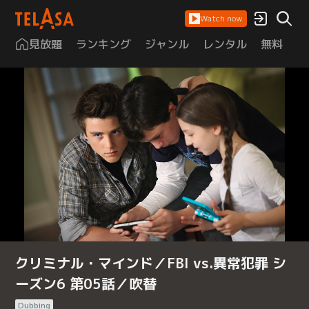
Watch now
見放題
ランキング
ジャンル
レンタル
無料
は
クリミナル・マインド／FBI vs.異常犯罪 シ
ーズン6 第05話／吹替
Dubbing