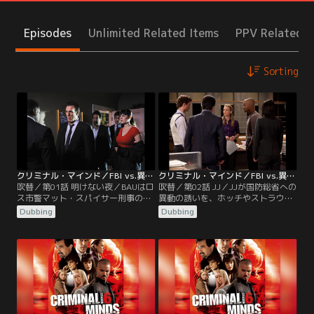
Episodes
Unlimited Related Items
PPV Related I
Sorting
クリミナル・マインド／FBI vs.異常犯罪 シーズン6 第01話／吹替
クリミナル・マインド／FBI vs.異常犯罪 シーズン6 第02話／吹替
吹替／第01話 明けない夜／BAUはロ
吹替／第02話 JJ／JJが国防総省への
ス市警マット・スパイサー刑事の娘
異動の誘いを、ホッチやストラウス
エリーを連れ去った連続殺人犯“暗
部長に無断で断っていたことが部長
Dubbing
Dubbing
闇王子”を追い続けるが、犯人は停
に伝わり、直々に説得される。一
電の中、無差別殺人を続ける。そん
方、アトランティックビーチでは、
な中、JJが緊急警報システムを利用
19歳の大学生ケイトが行方不明にな
し、LAのラジオ局全局に同時に割り
り3日経っていた。クラブで一緒に
込んでニュースを流すことを思いつ
いたバレットとピアソンを参考人と
くが、ホッチが現場を離れられな
して拘束できるのは、あと12時間。
い。JJは、エリーを無事解放するこ
なんとしてもケイトを探し出さなく
とができるのか。
てはならない。