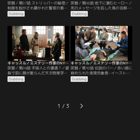
吹替／第07話 ストリッパーの秘密／
吹替／第08話 地下に潜むヒーロー／
制服を脱がされ暴かれた警官の素顔-
死のメッセージを託した鳥の羽根--
-“警官が撃たれている”とタクシー運
地下鉄職員レナードの銃殺体が、公
Dubbing
Dubbing
転手からの通報を受けた。しかし、
園で発見された。背中は至近距離、
胸を撃ち抜かれていた警官はテキー
胸は遠方から撃たれていることに検
ラ入りの水鉄砲、一瞬で脱ぎ取れる
視官のラニは不審を抱き、キャッス
制服を着ていた“ストリッパー”だっ
ルは遺体の胸ポケットから見つけた
た。ストリップクラブで“いじめ”が
猛禽類の羽根に疑問を持つ。そして
あったと知ると、ベケットはキャッ
レナードの自宅を捜索すると、何か
スルを誘い潜入捜査に乗り込む
を追跡するための装置があり疑問は
が…。
益々深まっていく。
キャッスル／ミステリー作家のNY事件簿 シーズン3 第09話／吹替
キャッスル／ミステリー作家のNY事件簿 シーズン3 第10話／吹替
吹替／第09話 宇宙人との遭遇？／破
吹替／第10話 伝説のバー／赤い酒に
裂寸前に顔が膨らんだ天文物理学者-
殺められた港湾労働者--イーストリ
-操車場に置かれた不審な車から、女
バーで男性の水死体を釣り上げたと
Dubbing
Dubbing
性の変死体が発見された。被害者は
通報があった。遺体が所持していた
天文物理学者のマリー・スバラオ。
ギャンブル依存の克服メダルから、
顔は今にも破裂するほどに膨れ上が
身元は港湾労働者のヘイズと判明。
り、検視官のラニは車内で宇宙空間
捜査を進めていくと、ヘイズは全財
と同じゼロ気圧にさらされた“爆発
産を投じて伝説のバーを購入してい
1
的減圧”による死亡と断定。キャッ
た。偶然にもそこは、キャッスルが
スルは“宇宙人が誘拐中に殺した”と
デビュー作を書き上げた店“オール
想像を巡らせる。
ド・ホーント”だった。