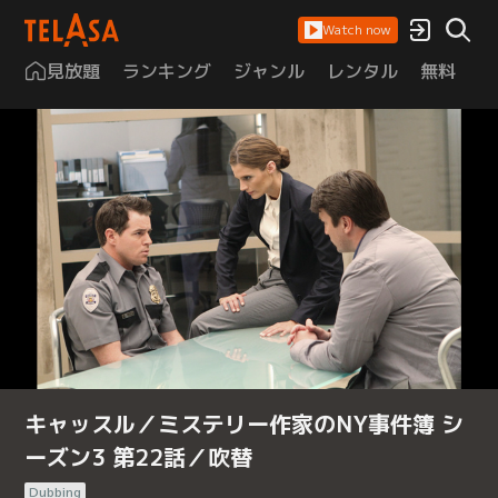
Watch now
見放題
ランキング
ジャンル
レンタル
無料
は
キャッスル／ミステリー作家のNY事件簿 シ
ーズン3 第22話／吹替
Dubbing