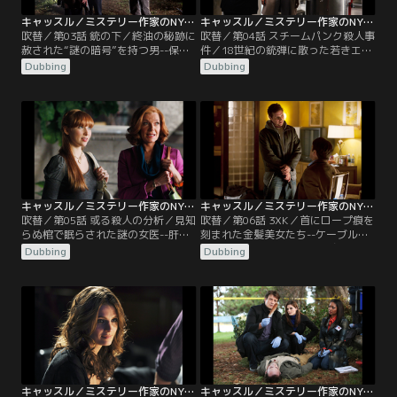
キャッスル／ミステリー作家のNY事件簿 シーズン3 第03話／吹替
キャッスル／ミステリー作家のNY事件簿 シーズン3 第04話／吹替
吹替／第03話 銃の下／終油の秘跡に
吹替／第04話 スチームパンク殺人事
赦された“謎の暗号”を持つ男--保釈
件／18世紀の銃弾に散った若きエリ
金立替所を営むカーヴァーが撲殺さ
ート--セントラル・パークで若い男
Dubbing
Dubbing
れた。殺害現場に残された靴跡、盗
の銃殺体が発見された。身元はダニ
聴器などの証拠に加え妻の事情聴取
エル・ゴールドスタイン、25歳、投
を手掛かりに容疑者を絞っていく。
資会社に勤めるエリートと判明し
そこへ遺体から“暗号が書かれた
た。遺体は下着しか身に着けておら
紙”と“聖油による十字架（終油の秘
ず、検視によると約200年前の弾で
跡）”が見つかる。キャッスルは
撃たれていたことから、キャッスル
「ダ・ヴィンチ・コード！」と暗号
は“タイムトラベラーによる犯行”と
の解読に夢中になるが…。
妄想を働かせる。
キャッスル／ミステリー作家のNY事件簿 シーズン3 第05話／吹替
キャッスル／ミステリー作家のNY事件簿 シーズン3 第06話／吹替
吹替／第05話 或る殺人の分析／見知
吹替／第06話 3XK／首にロープ痕を
らぬ棺で眠らされた謎の女医--肝不
刻まれた金髪美女たち--ケーブル会
全で死亡した男性の葬儀中、棺桶の
社勤務のリンダ・ルッソの絞殺体
Dubbing
Dubbing
中から女性の変死体が転がり落ちて
が、ゴミ収集員によって発見され
きた。女性は内科医ヴァレリー・モ
た。キャッスルは未解決連続殺人事
ンローと判明するが、死因は謎に包
件の犯人“3XK（トリプル・キラ
まれていた。そこで病院に調査に向
ー）”の犯行と即座に睨む。4年
かったキャッスルとベケットは、事
前、“3XK”は1週間に3人の女性を殺
件当夜ヴァレリーが若い看護師と口
害、一か月後には更に3人を殺して
論をした上に、謎の男と病院を後に
姿を消していた。
していたと知る。
キャッスル／ミステリー作家のNY事件簿 シーズン3 第07話／吹替
キャッスル／ミステリー作家のNY事件簿 シーズン3 第08話／吹替