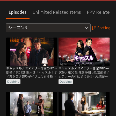
Episodes
Unlimited Related Items
PPV Related I
シーズン3
Sorting
キャッスル／ミステリー作家のNY事件簿 シーズン3 第01話／吹替
キャッスル／ミステリー作家のNY事件簿 シーズン3 第02話／吹替
吹替／第01話 犯人はキャッスル！？
吹替／第02話 死を予知した霊能者／
／窓を突き破りダイブした女性教師-
ソファーの中に折り畳まれた霊能者-
-新作執筆のためにハンプトンズへ向
-著名な霊能者ヴィヴィアンの遺体
Dubbing
Dubbing
かったキャッスルからは一向に連絡
が、自宅リビングのソファー内で見
がなく、既に数ヶ月過ぎようとして
つかった。アイスピックで首を刺さ
いた。そんなある日、アパートの窓
れた後、ソファーに押し込まれ窒息
から突き落とされたと見られる女性
死したという。娘ペニーの話による
教師クロエ・ホイットマンの遺体が
と、母ヴィヴィアンは全国の警察に
発見される。遺体の手に残された住
協力し霊能力で犯罪者を刑務所に送
所に急行するベケットたち。しかし
ってきたと言い、ベケットは怨恨に
そこには…！
よる殺害と推測する。