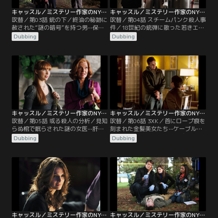
キャッスル／ミステリー作家のNY事件簿 シーズン3 第03話／吹替
キャッスル／ミステリー作家のNY事件簿 シーズン3 第04話／吹替
吹替／第03話 銃の下／終油の秘跡に
吹替／第04話 スチームパンク殺人事
赦された“謎の暗号”を持つ男--保釈
件／18世紀の銃弾に散った若きエリ
金立替所を営むカーヴァーが撲殺さ
ート--セントラル・パークで若い男
Dubbing
Dubbing
れた。殺害現場に残された靴跡、盗
の銃殺体が発見された。身元はダニ
聴器などの証拠に加え妻の事情聴取
エル・ゴールドスタイン、25歳、投
を手掛かりに容疑者を絞っていく。
資会社に勤めるエリートと判明し
そこへ遺体から“暗号が書かれた
た。遺体は下着しか身に着けておら
紙”と“聖油による十字架（終油の秘
ず、検視によると約200年前の弾で
跡）”が見つかる。キャッスルは
撃たれていたことから、キャッスル
「ダ・ヴィンチ・コード！」と暗号
は“タイムトラベラーによる犯行”と
の解読に夢中になるが…。
妄想を働かせる。
キャッスル／ミステリー作家のNY事件簿 シーズン3 第05話／吹替
キャッスル／ミステリー作家のNY事件簿 シーズン3 第06話／吹替
吹替／第05話 或る殺人の分析／見知
吹替／第06話 3XK／首にロープ痕を
らぬ棺で眠らされた謎の女医--肝不
刻まれた金髪美女たち--ケーブル会
全で死亡した男性の葬儀中、棺桶の
社勤務のリンダ・ルッソの絞殺体
Dubbing
Dubbing
中から女性の変死体が転がり落ちて
が、ゴミ収集員によって発見され
きた。女性は内科医ヴァレリー・モ
た。キャッスルは未解決連続殺人事
ンローと判明するが、死因は謎に包
件の犯人“3XK（トリプル・キラ
まれていた。そこで病院に調査に向
ー）”の犯行と即座に睨む。4年
かったキャッスルとベケットは、事
前、“3XK”は1週間に3人の女性を殺
件当夜ヴァレリーが若い看護師と口
害、一か月後には更に3人を殺して
論をした上に、謎の男と病院を後に
姿を消していた。
していたと知る。
キャッスル／ミステリー作家のNY事件簿 シーズン3 第07話／吹替
キャッスル／ミステリー作家のNY事件簿 シーズン3 第08話／吹替