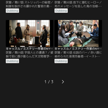
吹替／第07話 ストリッパーの秘密／
吹替／第08話 地下に潜むヒーロー／
制服を脱がされ暴かれた警官の素顔-
死のメッセージを託した鳥の羽根--
-“警官が撃たれている”とタクシー運
地下鉄職員レナードの銃殺体が、公
Dubbing
Dubbing
転手からの通報を受けた。しかし、
園で発見された。背中は至近距離、
胸を撃ち抜かれていた警官はテキー
胸は遠方から撃たれていることに検
ラ入りの水鉄砲、一瞬で脱ぎ取れる
視官のラニは不審を抱き、キャッス
制服を着ていた“ストリッパー”だっ
ルは遺体の胸ポケットから見つけた
た。ストリップクラブで“いじめ”が
猛禽類の羽根に疑問を持つ。そして
あったと知ると、ベケットはキャッ
レナードの自宅を捜索すると、何か
スルを誘い潜入捜査に乗り込む
を追跡するための装置があり疑問は
が…。
益々深まっていく。
キャッスル／ミステリー作家のNY事件簿 シーズン3 第09話／吹替
キャッスル／ミステリー作家のNY事件簿 シーズン3 第10話／吹替
吹替／第09話 宇宙人との遭遇？／破
吹替／第10話 伝説のバー／赤い酒に
裂寸前に顔が膨らんだ天文物理学者-
殺められた港湾労働者--イーストリ
-操車場に置かれた不審な車から、女
バーで男性の水死体を釣り上げたと
Dubbing
Dubbing
性の変死体が発見された。被害者は
通報があった。遺体が所持していた
天文物理学者のマリー・スバラオ。
ギャンブル依存の克服メダルから、
顔は今にも破裂するほどに膨れ上が
身元は港湾労働者のヘイズと判明。
り、検視官のラニは車内で宇宙空間
捜査を進めていくと、ヘイズは全財
と同じゼロ気圧にさらされた“爆発
産を投じて伝説のバーを購入してい
1
的減圧”による死亡と断定。キャッ
た。偶然にもそこは、キャッスルが
スルは“宇宙人が誘拐中に殺した”と
デビュー作を書き上げた店“オール
想像を巡らせる。
ド・ホーント”だった。