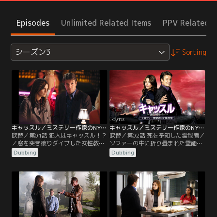
Episodes
Unlimited Related Items
PPV Related I
シーズン3
Sorting
キャッスル／ミステリー作家のNY事件簿 シーズン3 第01話／吹替
キャッスル／ミステリー作家のNY事件簿 シーズン3 第02話／吹替
吹替／第01話 犯人はキャッスル！？
吹替／第02話 死を予知した霊能者／
／窓を突き破りダイブした女性教師-
ソファーの中に折り畳まれた霊能者-
-新作執筆のためにハンプトンズへ向
-著名な霊能者ヴィヴィアンの遺体
Dubbing
Dubbing
かったキャッスルからは一向に連絡
が、自宅リビングのソファー内で見
がなく、既に数ヶ月過ぎようとして
つかった。アイスピックで首を刺さ
いた。そんなある日、アパートの窓
れた後、ソファーに押し込まれ窒息
から突き落とされたと見られる女性
死したという。娘ペニーの話による
教師クロエ・ホイットマンの遺体が
と、母ヴィヴィアンは全国の警察に
発見される。遺体の手に残された住
協力し霊能力で犯罪者を刑務所に送
所に急行するベケットたち。しかし
ってきたと言い、ベケットは怨恨に
そこには…！
よる殺害と推測する。