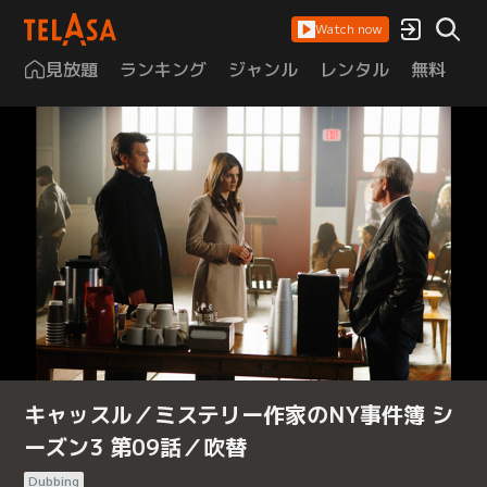
Watch now
見放題
ランキング
ジャンル
レンタル
無料
は
キャッスル／ミステリー作家のNY事件簿 シ
ーズン3 第09話／吹替
Dubbing