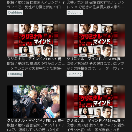
吹替／第03話 仕置き人／ロングアイ
吹替／第04話 破壊者の群れ／ワシン
ランドで、男性が心臓と頭を22口径
トンDCで起きた住居侵入殺人事件へ
で撃たれ、両手を切断される。他に
の協力要請を受けるBAU。高級住宅
Dubbing
Dubbing
も同じ手口の銃殺事件が2件起きて
街に住む2組の夫婦が殺害され、死
おり、一方の被害者は性器を切り取
因は鈍器による撲殺。現場検証した
られ、もう一方は絶食と拷問の跡が
メンバーは、壮絶な暴行の跡に言葉
あった。ロッシにとっては、現場は
を失う。最近多発している破壊行為
30年前に捨てた故郷。ホッチに捜査
との関連性を探りながら、プロファ
から外れたいと申し出るものの、留
イルを進めていく。犯人は、地元の
守番は負傷中のリードだけに…。
体を鍛え上げた複数の男たちと発表
するが…。
クリミナル・マインド／FBI vs.異常犯罪 シーズン5 第05話／吹替
クリミナル・マインド／FBI vs.異常犯罪 シーズン5 第06話／吹替
吹替／第05話 墓場のゆりかご／ニュ
吹替／第06話 その眼は見ていた／ホ
ーメキシコ州で失踪中だった女性の
ッチの降格を受け、リーダー代行を
遺体が、高速脇に遺棄され発見され
任されたモーガン。BAUメンバーは
Dubbing
Dubbing
る。死因は窒息だったが、性的虐待
複雑な心境を抱えたまま、新たな事
の形跡と手足に鎖で縛られた痕があ
件に取り掛かる。オクラホマシティ
った。似たような被害者が5年間で3
で、両目の眼球が奪われる殺人事件
人。いずれも、10代の金髪女性で、
が発生。最初の被害者は61歳の男性
出産した数分後に殺されたことが判
で、眼球が荒っぽく引き抜かれてい
明。しかし、乳児の遺体は発見され
たのに対し、2件目の17歳の少女た
ていなかった。犯人の目的は、子供
ちの眼球は、手術並みの技で摘出さ
なのか？
れていた。
クリミナル・マインド／FBI vs.異常犯罪 シーズン5 第07話／吹替
クリミナル・マインド／FBI vs.異常犯罪 シーズン5 第08話／吹替
吹替／第07話 都会のヴァンパイア／
吹替／第08話 蘇ったキツネ／父親が
LAで、連続して3人の若い女性の絞
イラク出征中の一家が惨殺される。