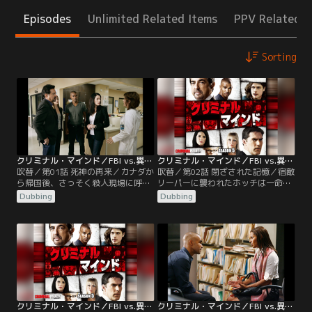
Episodes
Unlimited Related Items
PPV Related I
Sorting
クリミナル・マインド／FBI vs.異常犯罪 シーズン5 第01話／吹替
クリミナル・マインド／FBI vs.異常犯罪 シーズン5 第02話／吹替
吹替／第01話 死神の再来／カナダか
吹替／第02話 閉ざされた記憶／宿敵
ら帰国後、さっそく殺人現場に呼び
リーパーに襲われたホッチは一命を
出されるBAUのメンバーたち。連続
とりとめるが、妻と息子は連邦保安
Dubbing
Dubbing
で2人の40代ヒスパニック男性が銃
局の保護下に置かれることに。ホッ
殺され、いずれも現場に“LC”の文字
チは、わずか1ヵ月で仕事に復帰
が残されていた。2日前、救命医バ
し、ケンタッキー州で起きた大量殺
ートンが“LC”の署名がある脅迫状を
人事件捜査の指揮に当たる。犯人コ
受け取ったことを突き止めるBAU。
ールは、薬局で薬がもらえず逆上
脅迫状には、「息子を隠せば毎日身
し、従業員や客を殺害して逃亡。そ
代りが1人死ぬ」とあり…。
の後、主治医の元に現れたコール
は、断片的な幻覚に襲われて…。
クリミナル・マインド／FBI vs.異常犯罪 シーズン5 第03話／吹替
クリミナル・マインド／FBI vs.異常犯罪 シーズン5 第04話／吹替