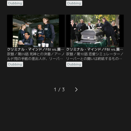
殺事件が発生。いずれもノドに開い
母親と息子は銃殺、娘は窒息死だっ
Dubbing
Dubbing
た2つの穴から大量の血液を失って
た。一年前にも同じ手口の事件が起
おり、傷口から人間の唾液が検出さ
きており、メディアは連続殺人事件
れていた。3人目の被害者の腕には
として報道し始めていた。そんな
「ザ・ライアー（嘘つき）」という
中、ガルシアが重要な情報をキャッ
血のメッセージが。“吸血鬼信奉
チする。4年前に8家族を殺害して服
者”の可能性から犯人像を分析する
役中のアーノルド（通称キツネ）が
リード。そんな中…。
「私の犯行を見ろ」と書いたメッセ
ージを受け取っていたのだ。
クリミナル・マインド／FBI vs.異常犯罪 シーズン5 第09話／吹替
クリミナル・マインド／FBI vs.異常犯罪 シーズン5 第10話／吹替
吹替／第09話 死神との決着／アーノ
吹替／第10話 恋愛シミュレーター／
ルド宛の手紙の差出人が、リーパー
リーパーとの闘いは終結するもの
だと判明。それは、ホッチを見透か
の、最愛の妻の命を犠牲にしてしま
Dubbing
Dubbing
したあからさまな挑発だった！封書
ったホッチ。しかし、無情にもそん
の消印からリーパーの居所を突き止
な彼らに緊急捜査依頼が入る。テネ
めるべく全力をあげるメンバー。潜
シー州の高級住宅街で連続殺人事件
伏先の家を発見し突入するが、僅か
が発生。2件の犯行はいずれも金曜
の差で逃げられてしまう。パソコン
夜。被害者はブルネットのキャリア
1
には、ホッチの妻ヘイリーと息子ジ
女性で、殺害現場となった自宅の床
ャックを警護する連邦保安官の顔写
には花びらがまかれ、全く同じメニ
真が…。
ューの食事をさせられていた。