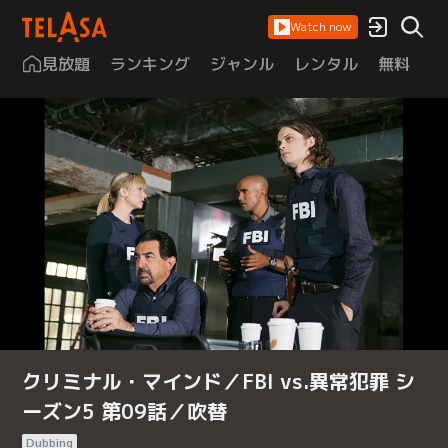
Watch now
見放題
ランキング
ジャンル
レンタル
無料
は
クリミナル・マインド／FBI vs.異常犯罪 シ
ーズン5 第09話／吹替
Dubbing