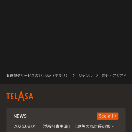
動画配信サービスのTELASA（テラサ）
ジャンル
海外・アジアドラ
NEWS
See all
2026.08.01
浮所飛貴主演！ 【夏色の風が僕の家にやってきた】 本日よりテラサで独占配信スタート！