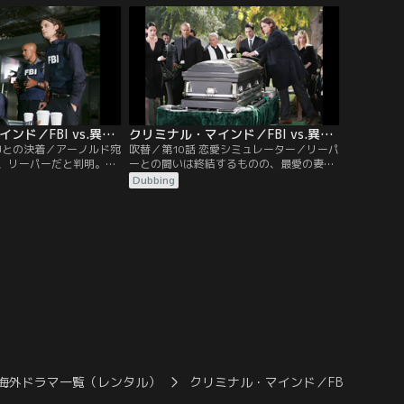
多発している破壊行為と
で3人。いずれも、10代の金髪女性で、出
がら、プロファイルを進
産した数分後に殺されたことが判明。しか
、地元の体を鍛え上げた
し、乳児の遺体は発見されていなかった。
表するが…。
犯人の目的は、子供なのか？
クリミナル・マインド／FBI vs.異常犯罪 シーズン5 第09話／吹替
クリミナル・マインド／FBI vs.異常犯罪 シーズン5 第10話／吹替
死神との決着／アーノルド宛
吹替／第10話 恋愛シミュレーター／リーパ
、リーパーだと判明。そ
ーとの闘いは終結するものの、最愛の妻の
透かしたあからさまな挑
命を犠牲にしてしまったホッチ。しかし、
Dubbing
消印からリーパーの居所
無情にもそんな彼らに緊急捜査依頼が入
全力をあげるメンバー。
る。テネシー州の高級住宅街で連続殺人事
し突入するが、僅かの差
件が発生。2件の犯行はいずれも金曜夜。
う。パソコンには、ホッ
被害者はブルネットのキャリア女性で、殺
息子ジャックを警護する
害現場となった自宅の床には花びらがまか
真が…。
れ、全く同じメニューの食事をさせられて
いた。
海外ドラマ一覧（レンタル）
クリミナル・マインド／FBI vs. 異常