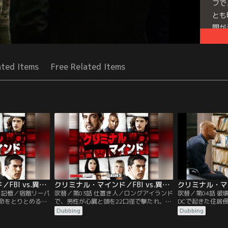
フで
とも
間が
ルを
Seri
ated Items
Free Related Items
クリミナル・マインド／FBI vs.異常犯罪 シーズン5 第02話／吹替
クリミナル・マインド／FBI vs.異常犯罪 シーズン5 第03話／吹替
た記憶／宿敵リーパ
吹替／第03話 仕置き人／ロングアイランド
吹替／第04話 
命をとりとめる
で、男性が心臓と頭を22口径で撃たれ、両
DCで起きた住居
局の保護下に置か
手を切断される。他にも同じ手口の銃殺事
を受けるBAU。
Dubbing
Dubbing
わずか1ヵ月で仕
件が2件起きており、一方の被害者は性器
婦が殺害され、死
ー州で起きた大量
を切り取られ、もう一方は絶食と拷問の跡
場検証したメンバ