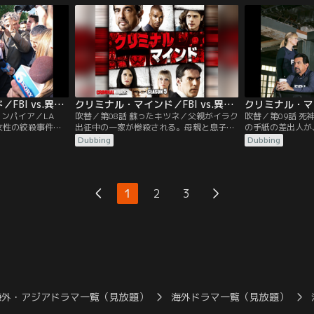
たる。犯人コール
があった。ロッシにとっては、現場は30年
言葉を失う。最近
逆上し、従業員や
前に捨てた故郷。ホッチに捜査から外れた
の関連性を探りな
後、主治医の元に
いと申し出るものの、留守番は負傷中のリ
めていく。犯人は
な幻覚に襲われ
ードだけに…。
複数の男たちと発
クリミナル・マインド／FBI vs.異常犯罪 シーズン5 第07話／吹替
クリミナル・マインド／FBI vs.異常犯罪 シーズン5 第08話／吹替
ァンパイア／LA
吹替／第08話 蘇ったキツネ／父親がイラク
吹替／第09話 
女性の絞殺事件が
出征中の一家が惨殺される。母親と息子は
の手紙の差出人が
いた2つの穴から
銃殺、娘は窒息死だった。一年前にも同じ
れは、ホッチを見
Dubbing
Dubbing
、傷口から人間の
手口の事件が起きており、メディアは連続
発だった！封書の
3人目の被害者の
殺人事件として報道し始めていた。そんな
を突き止めるべく
嘘つき）」という
中、ガルシアが重要な情報をキャッチす
潜伏先の家を発見
血鬼信奉者”の可能
る。4年前に8家族を殺害して服役中のアー
で逃げられてしま
1
2
3
リード。そんな
ノルド（通称キツネ）が「私の犯行を見
チの妻ヘイリーと
ろ」と書いたメッセージを受け取っていた
連邦保安官の顔写
のだ。
海外・アジアドラマ一覧（見放題）
海外ドラマ一覧（見放題）