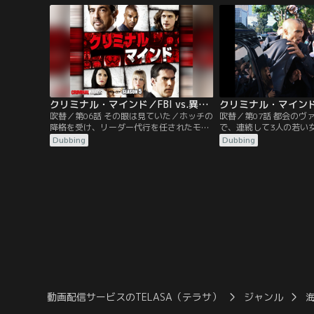
命医バートンが“LC”の署名がある脅迫状を
殺人事件捜査の指揮に当
受け取ったことを突き止めるBAU。脅迫状
は、薬局で薬がもらえず
には、「息子を隠せば毎日身代りが1人死
客を殺害して逃亡。その
ぬ」とあり…。
現れたコールは、断片的
て…。
クリミナル・マインド／FBI vs.異常犯罪 シーズン5 第06話／吹替
吹替／第06話 その眼は見ていた／ホッチの
吹替／第07話 都会のヴ
降格を受け、リーダー代行を任されたモー
で、連続して3人の若い
ガン。BAUメンバーは複雑な心境を抱えた
発生。いずれもノドに開
Dubbing
Dubbing
まま、新たな事件に取り掛かる。オクラホ
大量の血液を失っており
マシティで、両目の眼球が奪われる殺人事
唾液が検出されていた。
件が発生。最初の被害者は61歳の男性で、
腕には「ザ・ライアー（
眼球が荒っぽく引き抜かれていたのに対
血のメッセージが。“吸
し、2件目の17歳の少女たちの眼球は、手
性から犯人像を分析する
術並みの技で摘出されていた。
中…。
動画配信サービスのTELASA（テラサ）
ジャンル