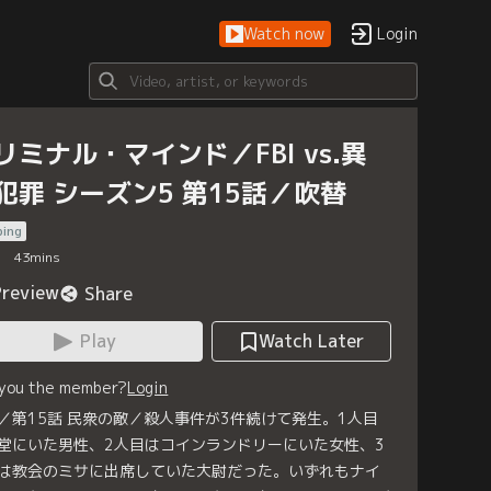
Watch now
Login
リミナル・マインド／FBI vs.異
犯罪 シーズン5 第15話／吹替
bing
43
mins
Preview
Share
Play
Watch Later
 you the member?
Login
／第15話 民衆の敵／殺人事件が3件続けて発生。1人目
堂にいた男性、2人目はコインランドリーにいた女性、3
は教会のミサに出席していた大尉だった。いずれもナイ