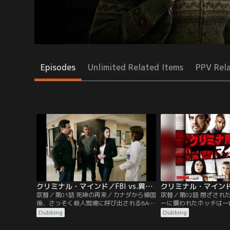
Episodes
Unlimited Related Items
PPV Rel
クリミナル・マインド／FBI vs.異常犯罪 シーズン5 第01話／吹替
吹替／第01話 死神の再来／カナダから帰国
吹替／第02話 閉ざされ
後、さっそく殺人現場に呼び出されるBAU
ーに襲われたホッチは一
のメンバーたち。連続で2人の40代ヒスパ
が、妻と息子は連邦保安
Dubbing
Dubbing
ニック男性が銃殺され、いずれも現場
れることに。ホッチは、
に“LC”の文字が残されていた。2日前、救
事に復帰し、ケンタッキ