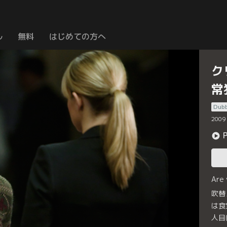
ル
無料
はじめての方へ
ク
常
Dub
2009
Are
吹替
は食
人目