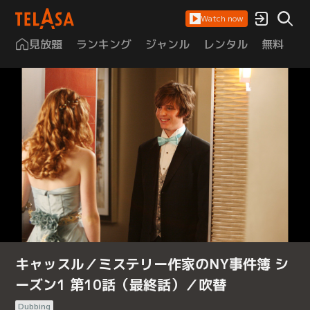
Watch now
見放題
ランキング
ジャンル
レンタル
無料
は
キャッスル／ミステリー作家のNY事件簿 シ
ーズン1 第10話（最終話）／吹替
Dubbing