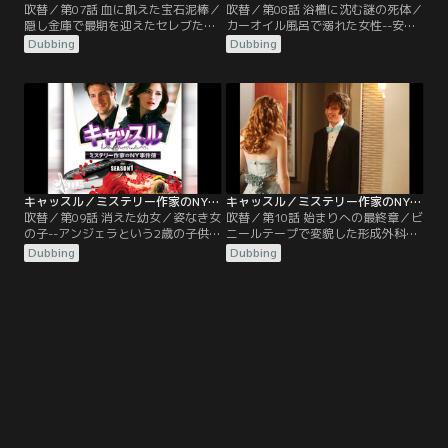
吹替／第07話 血に飢えた宝石泥棒／
吹替／第08話 浴槽に沈む謎の死体／
隠し金庫で最期を迎えたセレブたち-
カーオイル風呂で溺れた女性--安ホ
-高級マンションばかりを狙った、残
テルの一室で女性の溺死体が発見さ
Dubbing
Dubbing
虐な強盗殺人事件が立て続けに起き
れた。浴槽いっぱい張られたカーオ
た。どの家でも特殊な鍵を用いて侵
イル。その中に沈んでいた女性は、
入し、高価な宝石を奪い、家人を惨
アリソンという主婦であることが判
殺、死体は隠し金庫に放り込んであ
明した。ところが、何者かがなりす
った。キャッスルは以前、小説のモ
ましていた事実が明らかに。ベケッ
デルにした実在の宝石泥棒パウエル
トとキャッスルは、メールのやり取
に、事件解明のアドバイスを求め会
りをしていたリーという女性の居場
いにいく。
所を突き止める。
キャッスル／ミステリー作家のNY事件簿 シーズン1 第09話／吹替
キャッスル／ミステリー作家のNY事件簿 シーズン1 第10話（最終話）／吹替
吹替／第09話 消えた幼女／姿なき女
吹替／第10話 始まりへの最終章／ビ
の子--アンジェラという2歳の子供が
ニールテープで変貌した形成外科医-
誘拐された。身代金の要求額は、夫
-路上に放置されていた車から発見さ
Dubbing
Dubbing
婦の全財産と同じ75万ドルであるこ
れたのは、ビニールテープを巻かれ
とから、犯人は知人、もしくはアン
た男性の変死体。名刺から身元
ジェラが養女であるため、産みの親
は“形成外科医リーズ”と判明。体に
である可能性が高いと捜査は進めら
は拷問の跡、車内の指紋は消されて
れた。しかし、全員に完全なアリバ
いることから、プロによる犯行と確
イがあり、捜査は困難を極めてい
信する。リーズの手術記録には、極
く。いつになく必死な面持ちのベケ
秘に元マフィアの整形手術をおこな
ットは…。
った事実が残されていた。