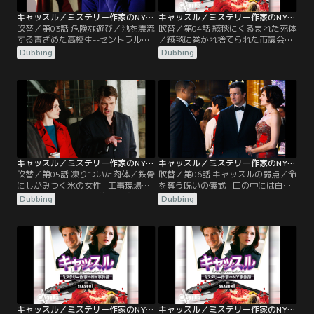
キャッスル／ミステリー作家のNY事件簿 シーズン1 第03話／吹替
キャッスル／ミステリー作家のNY事件簿 シーズン1 第04話／吹替
吹替／第03話 危険な遊び／池を漂流
吹替／第04話 絨毯にくるまれた死体
する青ざめた高校生--セントラルパ
／絨毯に巻かれ捨てられた市議会議
ークの小さな池に、10代男子の遺体
員--NYの市議会議員ジェフリー・ホ
Dubbing
Dubbing
を乗せたボートが漂っていた。ベケ
ーンが、死体となって発見された。
ットたちが身元確認を急ぐと、セレ
若手ながらやり手のホーンだけに、
ブな私立高校に通うダニーとわかっ
ベケットは怨恨による犯行を疑う。
た。ベケットとキャッスルは学校を
ところが、人気シリーズ最終章の発
訪れ、ダニーの親友だった5人組の
売日を迎えたキャッスルは、売れ行
仲間を探し出す。彼らは、なにも知
きや書評が気になり、落ち着かな
らないとうそぶくが、キャッスルは
い。ところが、そんな彼に突然真犯
不自然なものを感じ…。
人を見つける大ヒントが！
キャッスル／ミステリー作家のNY事件簿 シーズン1 第05話／吹替
キャッスル／ミステリー作家のNY事件簿 シーズン1 第06話／吹替
吹替／第05話 凍りついた肉体／鉄骨
吹替／第06話 キャッスルの弱点／命
にしがみつく氷の女性--工事現場で
を奪う呪いの儀式--口の中には白い
発見されたのは、5年前に失踪した
包み物。包みの中には謎のシンボル
Dubbing
Dubbing
主婦だった。失踪の翌日に捜索願を
が描かれた銀のメダル。死体横には
出した夫を疑うベケットだが、夫も
生き血が盛られた白い容器…駐車場
既に殺害されており、捜査は難航。
で発見された被害者の状況を見るな
そんなある日、かつて夫婦が住んで
り、キャッスルはブードゥー教の儀
いたアパートに、不審な冷凍庫が配
式に関わる殺人と断定した。犯人が
送されたことを知る。事件の真相が
儀式を行った目的を探すため、ベケ
明らかになる中、キャッスルを信頼
ットとともにブードゥー教に関わる
して行くベケットは…。
人々を徹底調査していく。
キャッスル／ミステリー作家のNY事件簿 シーズン1 第07話／吹替
キャッスル／ミステリー作家のNY事件簿 シーズン1 第08話／吹替