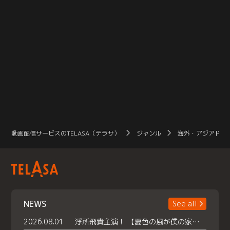
動画配信サービスのTELASA（テラサ）
ジャンル
海外・アジアドラ
NEWS
See all
2026.08.01
浮所飛貴主演！ 【夏色の風が僕の家にやってきた】 本日よりテラサで独占配信スタート！