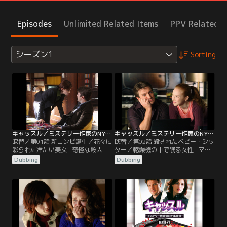
Episodes
Unlimited Related Items
PPV Related I
シーズン1
Sorting
キャッスル／ミステリー作家のNY事件簿 シーズン1 第01話／吹替
キャッスル／ミステリー作家のNY事件簿 シーズン1 第02話／吹替
吹替／第01話 新コンビ誕生／花々に
吹替／第02話 殺されたベビー・シッ
彩られた冷たい美女--奇怪な殺人事
ター／乾燥機の中で眠る女性--マン
件が起きた。NY市警の刑事ケイト・
ション地下の洗濯室から女性の変死
Dubbing
Dubbing
ベケットは捜査を進めるうちに、ベ
体が見つかった。現場に向かうベケ
ストセラー推理作家リチャード・キ
ットに、事件とは無関係ながら同行
ャッスルの著作を模した事件と見抜
するキャッスル。“ベケットをモチ
く。折しも人気シリーズの執筆を終
ーフとした新作を執筆する”という
了し、意気消沈気味のキャッスル
名目で、捜査に加わる許可を得てい
は、事件への興味に加え、美人でク
た。キャッスルの存在に苛立ちを隠
ールなベケットの訪問に心躍らさ
せないベケットだが、自ら指揮を執
れ、捜査協力を快諾する。
り捜査を開始する。